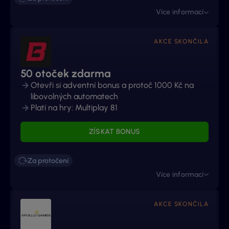
AKCE SKONČILA
50 otoček zdarma
Otevři si adventní bonus a protoč 1000 Kč na
libovolných automatech
Platí na hry: Multiplay 81
ZÍSKAT BONUS
Za protočení
AKCE SKONČILA