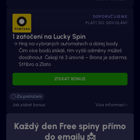
DOPORUČUJEME
PLATÍ DO ODVOLÁNÍ
1 zatočení na Lucky Spin
Hraj na vybraných automatech a sbírej body.
Čím více bodů získáš, tím vyšší odměny můžeš
dosáhnout. Čekají tě 3 úrovně – Bronz je zdarma,
Stříbro a Zlato
ZÍSKAT BONUS
Za protočení
Jak získat bonus
Každý den Free spiny přímo
do emailu 📩