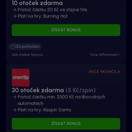
10 otoček zdarma
Protoč částku 50 Kč ve stejné hře
Platí na hry: Burning Hot
ZÍSKAT BONUS
Za protočení
Jak získat bonus
AKCE SKONČILA
30 otoček zdarma
(5 Kč/spin)
Protoč částku min. 2500 Kč na libovolných
automatech
Platí na hry: Respin Santa
ZÍSKAT BONUS