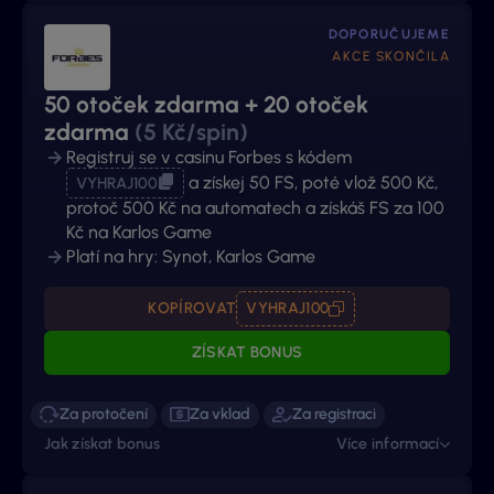
DOPORUČUJEME
AKCE SKONČILA
50 otoček zdarma + 20 otoček
zdarma
(5 Kč/spin)
Registruj se v casinu Forbes s kódem
a získej 50 FS, poté vlož 500 Kč,
VYHRAJ100
protoč 500 Kč na automatech a získáš FS za 100
Kč na Karlos Game
Platí na hry: Synot, Karlos Game
KOPÍROVAT
VYHRAJ100
ZÍSKAT BONUS
Za protočení
Za vklad
Za registraci
Jak získat bonus