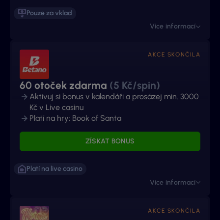
Pouze za vklad
AKCE SKONČILA
60 otoček zdarma
(5 Kč/spin)
Aktivuj si bonus v kalendáři a prosázej min. 3000
Kč v Live casinu
Platí na hry: Book of Santa
ZÍSKAT BONUS
Platí na live casino
AKCE SKONČILA