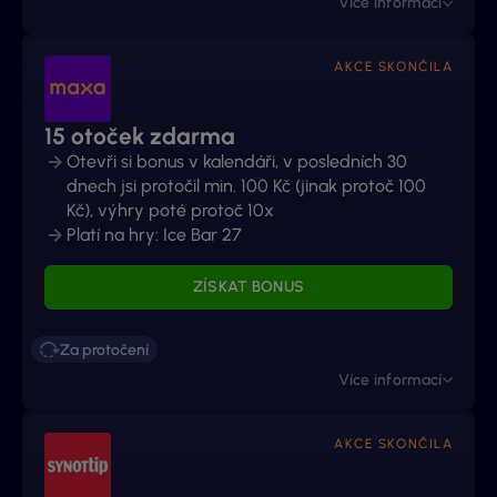
AKCE SKONČILA
15 otoček zdarma
Otevři si bonus v kalendáři, v posledních 30
dnech jsi protočil min. 100 Kč (jinak protoč 100
Kč), výhry poté protoč 10x
Platí na hry: Ice Bar 27
ZÍSKAT BONUS
Za protočení
AKCE SKONČILA