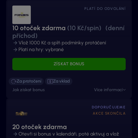
PLATÍ DO ODVOLÁNÍ
10 otoček zdarma
(10 Kč/spin)
(denní
příchod)
Vlož 1000 Kč a splň podmínky protáčení
Platí na hry: vybrané
ZÍSKAT BONUS
Za protočení
Za vklad
Jak získat bonus
DOPORUČUJEME
AKCE SKONČILA
20 otoček zdarma
Otevři si bonus v kalendáři, poté aktivuj a vlož