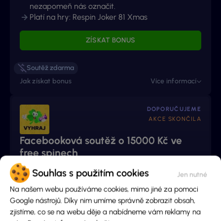
nezapomeň nás označit.
Platí na hry: Respin Joker 81 Xmas
ZÍSKAT BONUS
Soutěž zdarma
Jak získat bonus
DOPORUČUJEME
AKCE SKONČILA
Facebooková soutěž o 15000 Kč ve
free spinech
Přejdi do naší facebookové skupiny a do
Souhlas s použitím cookies
komentáře pod příspěvkem napiš své
uživatelské jméno z Merkur Casina a správnou
Na našem webu používáme cookies, mimo jiné za pomoci
odpověď na otázku: „Jaký obrázek se nachází
Google nástrojů. Díky nim umíme správně zobrazit obsah,
pod číslem 8 v Merkur adventním kalendáři?
zjistíme, co se na webu děje a nabídneme vám reklamy na
Platí na hry: Respin Joker 81 Xmas