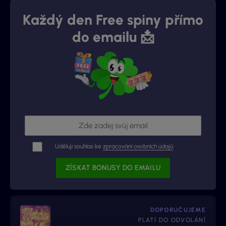
Každý den Free spiny přímo
do emailu 📩
Uděluji souhlas ke
zpracování osobních údajů
DOPORUČUJEME
PLATÍ DO ODVOLÁNÍ