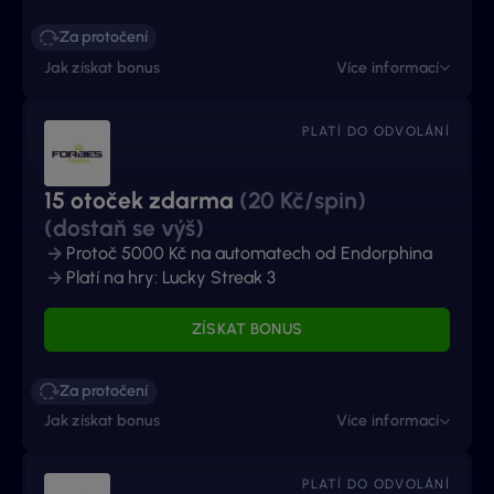
Za protočení
Jak získat bonus
PLATÍ DO ODVOLÁNÍ
15 otoček zdarma
(20 Kč/spin)
(dostaň se výš)
Protoč 5000 Kč na automatech od Endorphina
Platí na hry: Lucky Streak 3
ZÍSKAT BONUS
Za protočení
Jak získat bonus
PLATÍ DO ODVOLÁNÍ