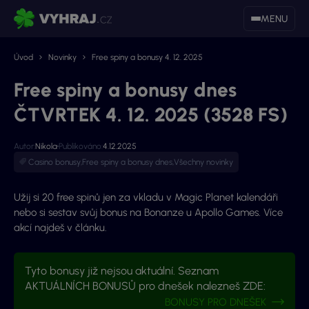
MENU
Úvod
Novinky
Free spiny a bonusy 4. 12. 2025
Free spiny a bonusy dnes
ČTVRTEK 4. 12. 2025 (3528 FS)
Autor:
Nikola
Publikováno:
4.12.2025
Casino bonusy
,
Free spiny a bonusy dnes
,
Všechny novinky
Užij si 20 free spinů jen za vkladu v Magic Planet kalendáři
nebo si sestav svůj bonus na Bonanze u Apollo Games. Více
akcí najdeš v článku.
Tyto bonusy již nejsou aktuální. Seznam
AKTUÁLNÍCH BONUSŮ pro dnešek nalezneš ZDE:
BONUSY PRO DNEŠEK