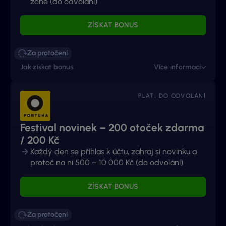
zóně (do odvolání)
ZÍSKAT BONUS
Za protočení
Jak získat bonus
PLATÍ DO ODVOLÁNÍ
Festival novinek – 200 otoček zdarma
/ 200 Kč
Každý den se přihlas k účtu, zahraj si novinku a
protoč na ní 500 – 10 000 Kč (do odvolání)
ZÍSKAT BONUS
Za protočení