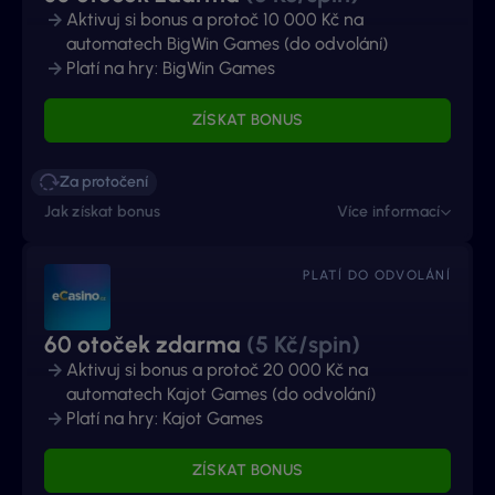
Aktivuj si bonus a protoč 10 000 Kč na
automatech BigWin Games (do odvolání)
Platí na hry: BigWin Games
ZÍSKAT BONUS
Za protočení
Jak získat bonus
PLATÍ DO ODVOLÁNÍ
60 otoček zdarma
(5 Kč/spin)
Aktivuj si bonus a protoč 20 000 Kč na
automatech Kajot Games (do odvolání)
Platí na hry: Kajot Games
ZÍSKAT BONUS