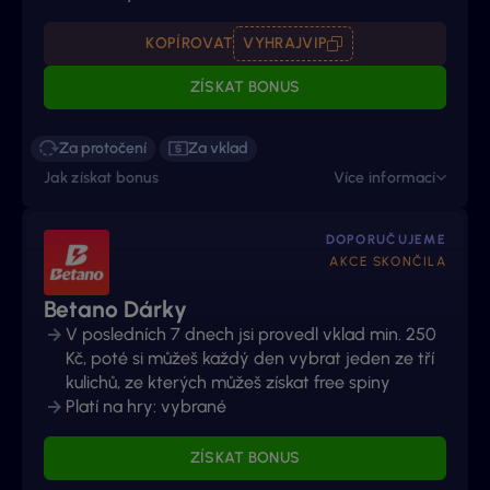
KOPÍROVAT
VYHRAJVIP
ZÍSKAT BONUS
Za protočení
Za vklad
Jak získat bonus
DOPORUČUJEME
AKCE SKONČILA
Betano Dárky
V posledních 7 dnech jsi provedl vklad min. 250
Kč, poté si můžeš každý den vybrat jeden ze tří
kulichů, ze kterých můžeš získat free spiny
Platí na hry: vybrané
ZÍSKAT BONUS