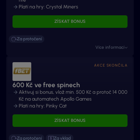
Platí na hry: Crystal Miners
ZÍSKAT BONUS
Za protočení
AKCE SKONČILA
600 Kč ve free spinech
Aktivuj si bonus, vlož min. 500 Kč a protoč 14 000
Kč na automatech Apollo Games
Platí na hry: Pinky Cat
ZÍSKAT BONUS
Za protočení
Za vklad