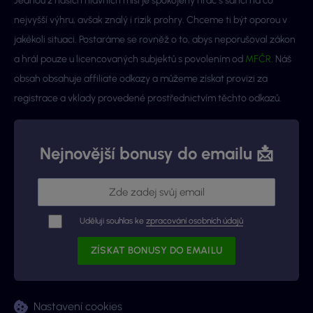
Jednou z našich hlavních misí je spokojený hráč s šancí na co
nejvyšší výhru, avšak znalý i rizik prohry. Chceme ti být oporou v
jakékoli situaci. Postaráme se rovněž o to, abys neporušoval zákon
a hrál pouze u licencovaných subjektů s povolením od
MFČR
. Náš
obsah obsahuje affiliate odkazy a můžeme získat provizi za
registrace a vklady provedené prostřednictvím těchto odkazů.
Nejnovější bonusy do emailu 📩
Uděluji souhlas ke
zpracování osobních údajů
Nastavení cookies