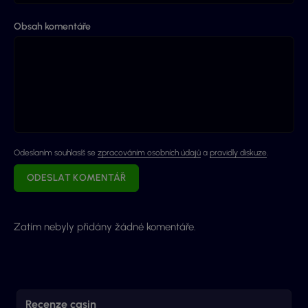
Obsah komentáře
Odeslaním souhlasíš se
zpracováním osobních údajů
a
pravidly diskuze
.
ODESLAT KOMENTÁŘ
Zatím nebyly přidány žádné komentáře.
Recenze casin