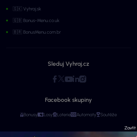
🇸🇰 Vyhraj.sk
🇬🇧 Bonus-Menu.co.uk
🇧🇷 BonusMenu.com.br
Sleduj Vyhraj.cz
Facebook skupiny
Bonusy
Losy
Loterie
Automaty
Soutěže