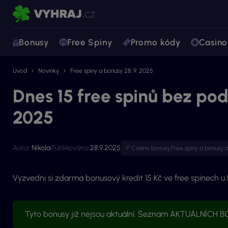
Bonusy
Free Spiny
Promo kódy
Casino
Úvod
Novinky
Free spiny a bonusy 28. 9. 2025
Dnes 15 free spinů bez po
2025
Autor:
Nikola
Publikováno:
28.9.2025
Casino bonusy
,
Free spiny a bonusy 
Vyzvedni si zdarma bonusový kredit 15 Kč ve free spinech u 
Tyto bonusy již nejsou aktuální. Seznam AKTUÁLNÍCH 