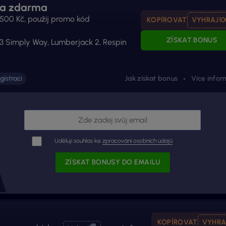
ka zdarma
i 500 Kč, použij promo kód
KOPÍROVAT
VYHRAJ10
ZÍSKAT BONUS
 243 Simply Way, Lumberjack 2, Respin
gistraci
Jak získat bonus
Uděluji souhlas ke
zpracování osobních údajů
KOPÍROVAT
VYHRA