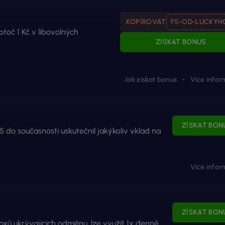
KOPÍROVAT
FS-OD-LUCKYH
rotoč 1 Kč v libovolných
ZÍSKAT BONUS
Jak získat bonus
ZÍSKAT BON
25 do současnosti uskutečnil jakýkoliv vklad na
ZÍSKAT BON
 Boxů ukrývajících odměnu, lze využít 1x denně