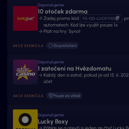
Doporučujeme
10 otoček zdarma
Zadej promo kód
, p
FS-OD-LUCKYHO
automatech. Kód lze využít pouze 1x
Platí na hry: Synot
Za protočení
AKCE SKONČILA
Doporučujeme
1 zatočení na Hvězdomatu
Každý den si zatoč, pokud jsi od 15. 6. 20
účet
Pouze za vklad
AKCE SKONČILA
Doporučujeme
Lucky Boxy
Přihlas se a otevři si jeden ze čtyř Lucky