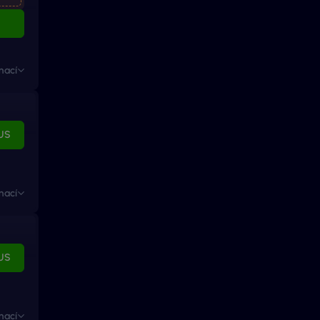
US
US