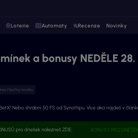
Loterie
Automaty
Recenze
Novinky
dmínek a bonusy NEDĚLE 28. 
dnes
,
Všechny novinky
BetX! Nebo shrábni 50 FS od Synottipu. Více akcí najdeš v článk
BONUSŮ pro dnešek nalezneš ZDE:
BONUSY PRO DNEŠE