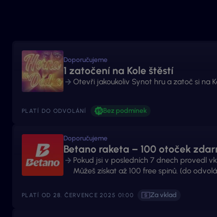
Doporučujeme
1 zatočení na Kole štěstí
Otevři jakoukoliv Synot hru a zatoč si na K
Bez podmínek
PLATÍ DO ODVOLÁNÍ
Doporučujeme
Betano raketa – 100 otoček zda
Pokud jsi v posledních 7 dnech provedl vk
Můžeš získat až 100 free spinů. (do odvolá
Za vklad
PLATÍ OD 28. ČERVENCE 2025 01:00