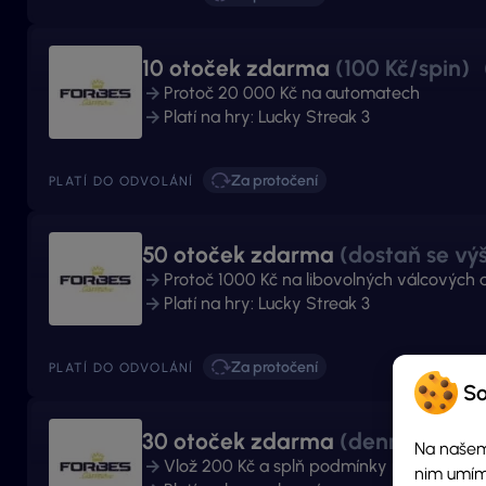
10 otoček zdarma
(100 Kč/spin)
Protoč 20 000 Kč na automatech
Platí na hry: Lucky Streak 3
Za protočení
PLATÍ DO ODVOLÁNÍ
50 otoček zdarma
(dostaň se vý
Protoč 1000 Kč na libovolných válcových
Platí na hry: Lucky Streak 3
Za protočení
PLATÍ DO ODVOLÁNÍ
So
30 otoček zdarma
(denní přícho
Na našem
Vlož 200 Kč a splň podmínky protáčení
nim umím