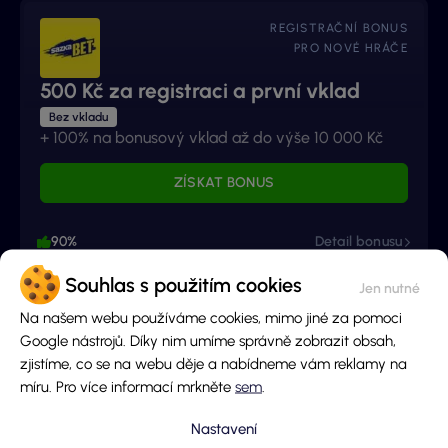
REGISTRAČNÍ BONUS
PRO NOVÉ HRÁČE
500 Kč za registraci a první vklad
Bez vkladu
+ 100% na bonusový vklad až do výše 10 000 Kč
ZÍSKAT BONUS
90%
Detail bonusu
Souhlas s použitím cookies
REGISTRAČNÍ BONUS
Na našem webu používáme cookies, mimo jiné za pomoci
PRO JIŽ REGISTROVANÉ HRÁČE
Google nástrojů. Díky nim umíme správně zobrazit obsah,
200 Kč ke vkladu na vybranou hru
zjistíme, co se na webu děje a nabídneme vám reklamy na
týdne (každé úterý až čtvrtek)
míru. Pro více informací mrkněte
sem
.
Nastavení
KOPÍROVAT
HRATYDNE