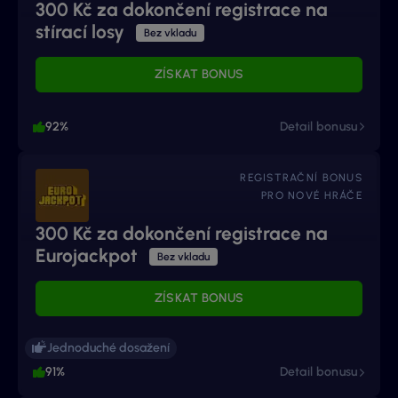
300 Kč za dokončení registrace na
stírací losy
Bez vkladu
ZÍSKAT BONUS
92%
Detail bonusu
REGISTRAČNÍ BONUS
PRO NOVÉ HRÁČE
300 Kč za dokončení registrace na
Eurojackpot
Bez vkladu
ZÍSKAT BONUS
Jednoduché dosažení
91%
Detail bonusu