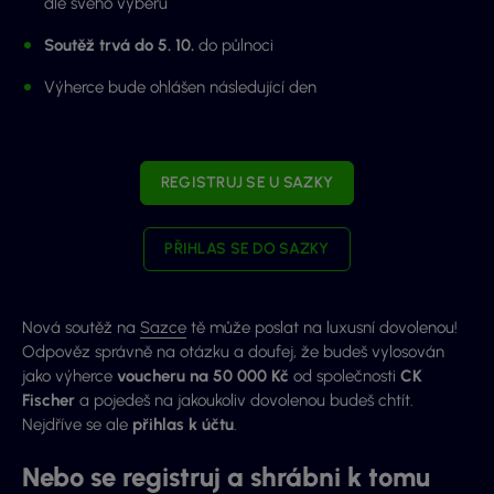
dle svého výběru
Soutěž trvá do 5. 10.
do půlnoci
Výherce bude ohlášen následující den
REGISTRUJ SE U SAZKY
PŘIHLAS SE DO SAZKY
Nová soutěž na
Sazce
tě může poslat na luxusní dovolenou!
Odpověz správně na otázku a doufej, že budeš vylosován
jako výherce
voucheru na 50 000 Kč
od společnosti
CK
Fischer
a pojedeš na jakoukoliv dovolenou budeš chtít.
Nejdříve se ale
přihlas k účtu
.
Nebo se registruj a shrábni k tomu