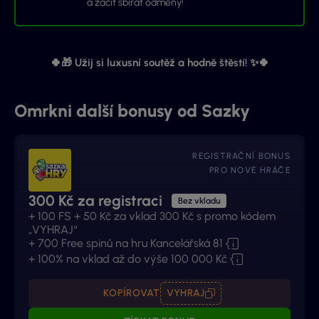
a začít sbírat odměny!
🍀🎁 Užij si luxusní soutěž a hodně štěstí! ✨🍀
Omrkni další bonusy od Sazky
REGISTRAČNÍ BONUS
PRO NOVÉ HRÁČE
300 Kč za registraci
Bez vkladu
+ 100 FS + 50 Kč za vklad 300 Kč s promo kódem
„VYHRAJ“
+ 700 Free spinů na hru Kancelářská 81
+ 100% na vklad až do výše 100 000 Kč
KOPÍROVAT
VYHRAJ