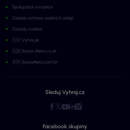
Spolupráce a inzerce
Zásady ochrany osobních údajů
Zásady cookies
🇸🇰 Vyhraj.sk
🇬🇧 Bonus-Menu.co.uk
🇧🇷 BonusMenu.com.br
Sleduj Vyhraj.cz
Facebook skupiny