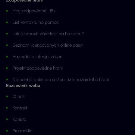
Hraj zodpovědně | 18+
List kontaktů na pomoc
Jak se zbavit závislosti na hazardu?
Seznam licencovaných online casin
Hazardní a loterijní zákon
Projekt zodpovědné hraní
Národní stránky pro snížení rizik hazardního hraní
Rozcestník webu
O nás
Kontakt
Kariéra
Pro média