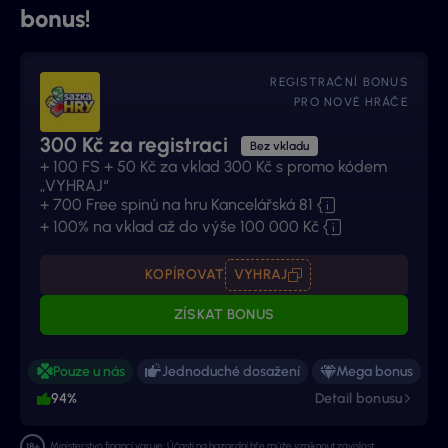
bonus!
REGISTRAČNÍ BONUS
PRO NOVÉ HRÁČE
300 Kč za registraci
Bez vkladu
+ 100 FS + 50 Kč za vklad 300 Kč s promo kódem
„VYHRAJ“
+ 700 Free spinů na hru Kancelářská 81
+ 100% na vklad až do výše 100 000 Kč
KOPÍROVAT
VYHRAJ
ZÍSKAT BONUS
Pouze u nás
Jednoduché dosažení
Mega bonus
94%
Detail bonusu
Ministerstvo financí varuje: Účastí na hazardní hře může vzniknout závislost.