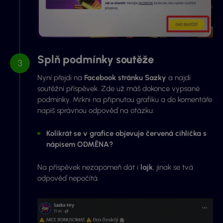
Splň podmínky soutěže
Nyní přejdi na
Facebook stránku Sazky
a najdi
soutěžní příspěvek. Zde už máš dokonce vypsané
podmínky. Mrkni na připnutou grafiku a
do komentáře
napiš správnou odpověď
na otázku:
Kolikrát se v grafice objevuje červená cihlička s
nápisem ODMĚNA?
Na příspěvek nezapomeň dát i
lajk
, jinak se tvá
odpověď nepočítá.