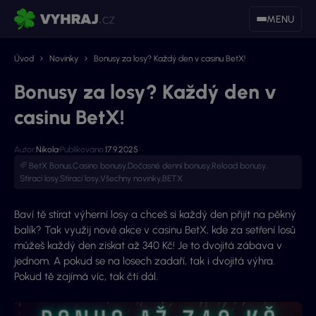
MENU
Úvod
Novinky
Bonusy za losy? Každý den v casinu BetX!
Bonusy za losy? Každý den v
casinu BetX!
Autor:
Nikola
Publikováno:
17.9.2025
BetX Bonus
,
Casino bonusy
,
Dočasné denní bonusy
,
Reload bonusy
,
Stírací losy
,
Stírací losy
,
Všechny novinky
,
BETX
Baví tě stírat výherní losy a chceš si každý den přijít na pěkný
balík? Tak využij nové akce v casinu BetX, kde za setření losů
můžeš každý den získat až 340 Kč! Je to dvojitá zábava v
jednom. A pokud se na losech zadaří, tak i dvojitá výhra.
Pokud tě zajímá víc, tak čti dál.