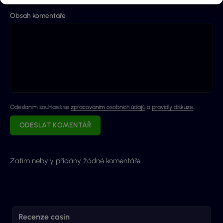
Obsah komentáře
Odeslaním souhlasíš se
zpracováním osobních údajů
a
pravidly diskuze
.
ODESLAT KOMENTÁŘ
Zatím nebyly přidány žádné komentáře.
Recenze casin