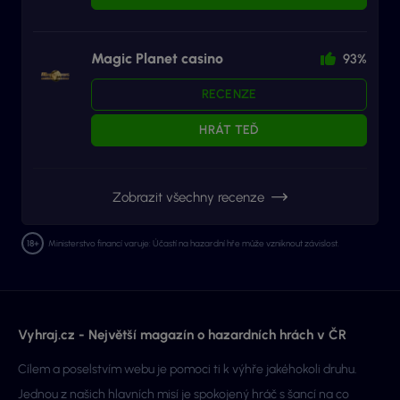
Magic Planet casino
93%
RECENZE
HRÁT TEĎ
Zobrazit všechny recenze
Ministerstvo financí varuje: Účastí na hazardní hře může vzniknout závislost.
Vyhraj.cz - Největší magazín o hazardních hrách v ČR
Cílem a poselstvím webu je pomoci ti k výhře jakéhokoli druhu.
Jednou z našich hlavních misí je spokojený hráč s šancí na co