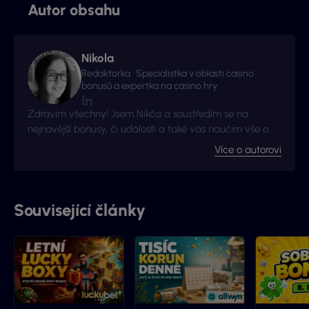
Autor obsahu
Nikola
Redaktorka · Specialistka v oblasti casino
bonusů a expertka na casino hry
Zdravím všechny! Jsem Nikča a soustředím se na
nejnovější bonusy, či události a také vás naučím vše o
nejoblíbenějších casinových hrách.
Více o autorovi
Související články