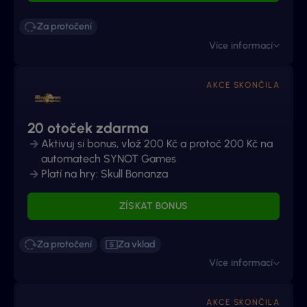
Za protočení
AKCE SKONČILA
20 otoček zdarma
Aktivuj si bonus, vlož 200 Kč a protoč 200 Kč na
automatech SYNOT Games
Platí na hry: Skull Bonanza
ZÍSKAT BONUS
Za protočení
Za vklad
AKCE SKONČILA