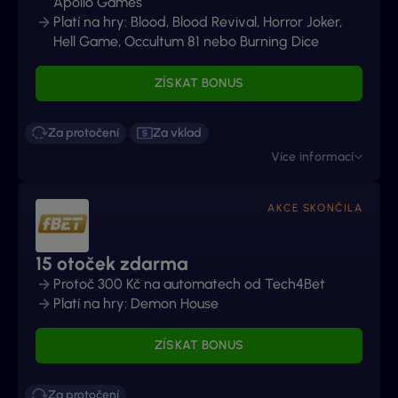
Apollo Games
Platí na hry: Blood, Blood Revival, Horror Joker,
Hell Game, Occultum 81 nebo Burning Dice
ZÍSKAT BONUS
Za protočení
Za vklad
AKCE SKONČILA
15 otoček zdarma
Protoč 300 Kč na automatech od Tech4Bet
Platí na hry: Demon House
ZÍSKAT BONUS
Za protočení