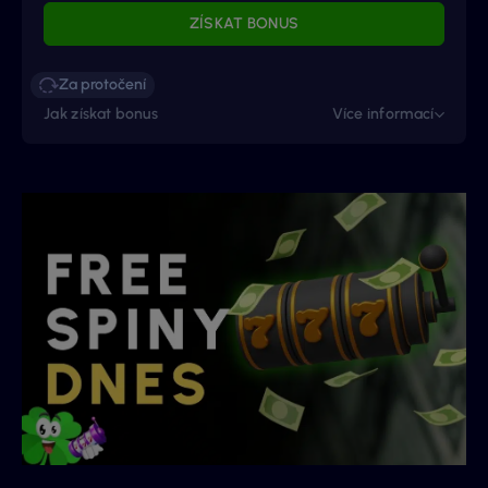
ZÍSKAT BONUS
Za protočení
Jak získat bonus