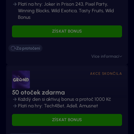
Platí na hry: Joker in Prison 243, Pixel Party,
Winning Blocks, Wild Exotica, Tasty Fruits, Wild
Bonus
ZÍSKAT BONUS
Za protočení
AKCE SKONČILA
50 otoček zdarma
Každý den si aktivuj bonus a protoč 1000 Kč
Platí na hry: Tech4Bet, Adell, Amusnet
ZÍSKAT BONUS