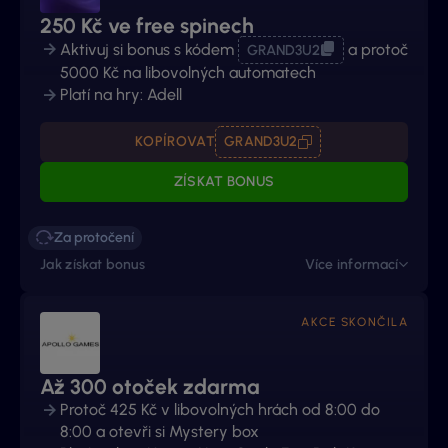
250 Kč ve free spinech
Aktivuj si bonus s kódem
a protoč
GRAND3U2
5000 Kč na libovolných automatech
Platí na hry: Adell
KOPÍROVAT
GRAND3U2
ZÍSKAT BONUS
Za protočení
Jak získat bonus
AKCE SKONČILA
Až 300 otoček zdarma
Protoč 425 Kč v libovolných hrách od 8:00 do
8:00 a otevři si Mystery box