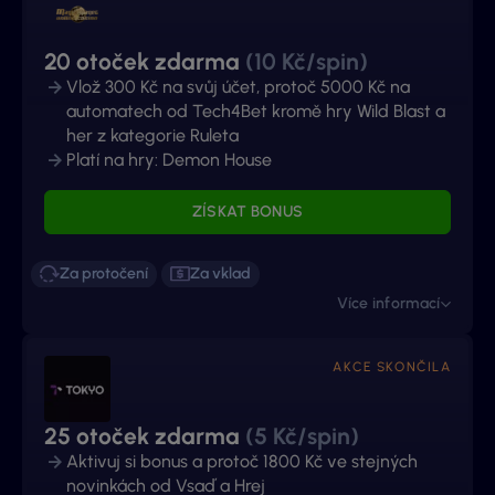
20 otoček zdarma
(10 Kč/spin)
Vlož 300 Kč na svůj účet, protoč 5000 Kč na
automatech od Tech4Bet kromě hry Wild Blast a
her z kategorie Ruleta
Platí na hry: Demon House
ZÍSKAT BONUS
Za protočení
Za vklad
AKCE SKONČILA
25 otoček zdarma
(5 Kč/spin)
Aktivuj si bonus a protoč 1800 Kč ve stejných
novinkách od Vsaď a Hrej