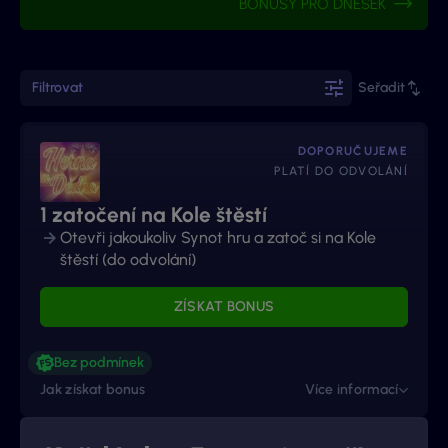
BONUSY PRO DNEŠEK
Filtrovat
Seřadit
DOPORUČUJEME
PLATÍ DO ODVOLÁNÍ
1 zatočení na Kole štěstí
Otevři jakoukoliv Synot hru a zatoč si na Kole
štěstí (do odvolání)
ZÍSKAT BONUS
Bez podmínek
Jak získat bonus