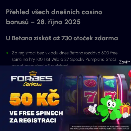
Přehled všech dnešních casino
bonusů – 28. října 2025
U Betana získáš až 730 otoček zdarma
Za registraci bez vkladu dnes Betano rozdává 600 free
spinů na hry 100 Hot Wild a 27 Spooky Pumpkins. Stačí
zadat promokód při registraci.
Navíc dnes probíhá i
Betano raketa
, kde můžeš získat
dalších až 100 otoček zdarma, pokud jsi v posledním týdnu
vložil min. 250 Kč.
A ještě 30 otoček zdarma k tomu – protoč 3000 Kč na
automatu 100 Zombies a hraj Lucky Streak 3.
U GrandWin získáš až 200 otoček
zdarma + 250 Kč ve spinech