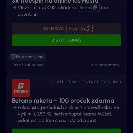
3x freespin na online los Fiesta
Vlož si min. 500 Kč s kódem
(do
fiesta2
odvolání)
KOPÍROVAT
FIESTA2
ZÍSKAT BONUS
Pouze za vklad
Jak získat bonus
PLATÍ OD 28. ČERVENCE 2025 01:00
Betano raketa – 100 otoček zdarma
Pokud jsi v posledních 7 dnech provedl vklad ve
výši min. 250 Kč, nech stoupat raketu. Můžeš
získat až 100 free spinů. (do odvolání)