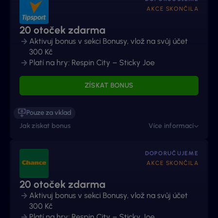
AKCE SKONČILA
20 otoček zdarma
Aktivuj bonus v sekci Bonusy, vlož na svůj účet
300 Kč
Platí na hry: Respin City – Sticky Joe
ZÍSKAT BONUS
Pouze za vklad
Jak získat bonus
DOPORUČUJEME
AKCE SKONČILA
20 otoček zdarma
Aktivuj bonus v sekci Bonusy, vlož na svůj účet
300 Kč
Platí na hry: Respin City – Sticky Joe