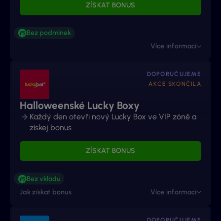
ZÍSKAT BONUS
Bez podmínek
DOPORUČUJEME
AKCE SKONČILA
Halloweenské Lucky Boxy
Každý den otevři nový Lucky Box ve VIP zóně a
získej bonus
ZÍSKAT BONUS
Bez vkladu
Jak získat bonus
DOPORUČUJEME