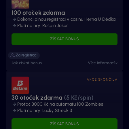
100 otoček zdarma
Dokonči plnou registraci v casinu Herna U Dědka
Platí na hry: Respin Joker
ZÍSKAT BONUS
Za registraci
Jak získat bonus
AKCE SKONČILA
30 otoček zdarma
(5 Kč/spin)
Protoč 3000 Kč na automatu 100 Zombies
Platí na hry: Lucky Streak 3
ZÍSKAT BONUS