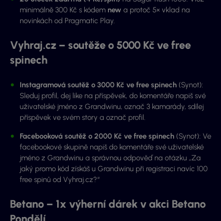
minimálně 300 Kč s kódem
new
a protoč 5× vklad na
novinkách od Pragmatic Play.
Vyhraj.cz – soutěže o 5000 Kč ve free
spinech
Instagramová soutěž o 3000 Kč ve free spinech
(Synot):
Sleduj profil, dej like na příspěvek, do komentáře napiš své
uživatelské jméno z Grandwinu, označ 3 kamarády, sdílej
příspěvek ve svém story a označ profil.
Facebooková soutěž o 2000 Kč ve free spinech
(Synot): Ve
facebookové skupině napiš do komentáře své uživatelské
jméno z Grandwinu a správnou odpověď na otázku „Za
jaký promo kód získáš u Grandwinu při registraci navíc 100
free spinů od Vyhraj.cz?“
Betano – 1x výherní dárek v akci Betano
Pondělí