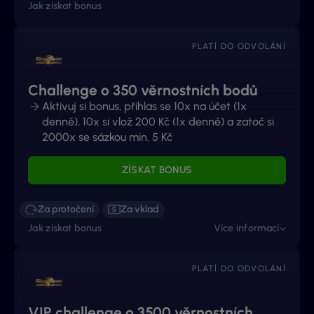
Jak získat bonus
PLATÍ DO ODVOLÁNÍ
Challenge o 350 věrnostních bodů
Aktivuj si bonus, přihlas se 10x na účet (1x
denně), 10x si vlož 200 Kč (1x denně) a zatoč si
2000x se sázkou min. 5 Kč
ZÍSKAT BONUS
Za protočení
Za vklad
Jak získat bonus
PLATÍ DO ODVOLÁNÍ
VIP challenge o 3500 věrnostních