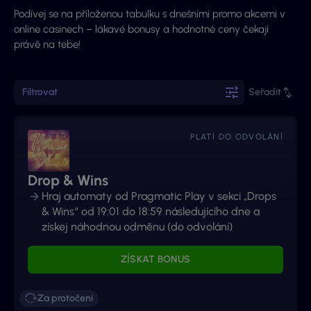
Podívej se na přiloženou tabulku s dnešními promo akcemi v
online casinech – lákavé bonusy a hodnotné ceny čekají
právě na tebe!
Filtrovat
Seřadit
PLATÍ DO ODVOLÁNÍ
Drop & Wins
Hraj automaty od Pragmatic Play v sekci „Drops
& Wins“ od 19:01 do 18:59 následujícího dne a
získej náhodnou odměnu (do odvolání)
ZÍSKAT BONUS
Za protočení