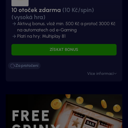
10 otoček zdarma
(10 Kč/spin)
(vysoká hra)
Aktivuj bonus, vlož min. 500 Kč a protoč 3000 Kč
na automatech od e-Gaming
Platí na hry: Multiplay 81
ZÍSKAT BONUS
Za protočení