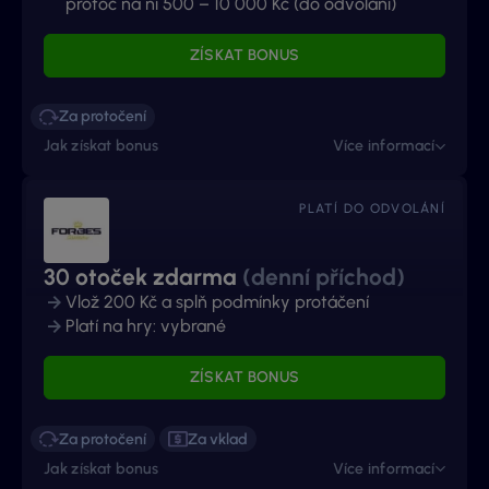
protoč na ní 500 – 10 000 Kč (do odvolání)
ZÍSKAT BONUS
Za protočení
Jak získat bonus
PLATÍ DO ODVOLÁNÍ
30 otoček zdarma
(denní příchod)
Vlož 200 Kč a splň podmínky protáčení
Platí na hry: vybrané
ZÍSKAT BONUS
Za protočení
Za vklad
Jak získat bonus