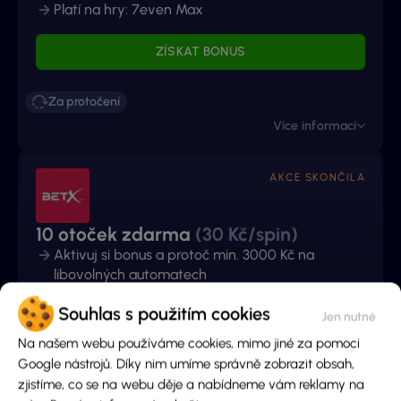
Platí na hry: 7even Max
ZÍSKAT BONUS
Za protočení
AKCE SKONČILA
10 otoček zdarma
(30 Kč/spin)
Aktivuj si bonus a protoč min. 3000 Kč na
libovolných automatech
Souhlas s použitím cookies
ZÍSKAT BONUS
Na našem webu používáme cookies, mimo jiné za pomoci
Google nástrojů. Díky nim umíme správně zobrazit obsah,
Za protočení
zjistíme, co se na webu děje a nabídneme vám reklamy na