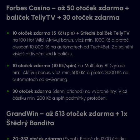
Forbes Casino – až 50 otoček zdarma +
balíček TellyTV + 30 otoček zdarma
10 otoček zdarma (5 Kč/spin) + Střední balíček TellyTV
na 100 Hot Wild: Aktivuj bonus, vlož min. 1000 Kč a protoč
alespoň 10 000 Kč na automatech od Tech4Bet. Za splnění
získáš aktivační kód k balíčku.
10 otoček zdarma (10 Kč/spin)
na Multiplay 81 (vysoká
hra): Aktivuj bonus, vlož min. 500 Kč a protoč 3000 Kč na
automatech od e-Gaming.
30 otoček zdarma
(denní příchod) na vybrané hry: Vlož
částku min. 200 Kč a splň podmínky protočení.
GrandWin – až 513 otoček zdarma + 1x
Štědrý Bandita
20–333 otoček zdarma
(Synot): Protoč do 12:00 částku