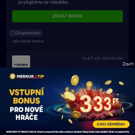
zvyšujícímu se násobku
ZÍSKAT BONUS
Za protočení
Jak získat bonus
PLATÍ DO ODVOLÁNÍ
Kola štěstí
Vyber si ze tří kol štěstí a protoč částky dle tvé
hráčské úrovně
ZÍSKAT BONUS
Za protočení
Jak získat bonus