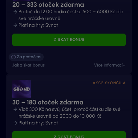
20 – 333 otoček zdarma
Protoč do 12:00 hodin částku 500 – 6000 Kč dle
své hráčské úrovně
Platí na hry: Synot
ZÍSKAT BONUS
Za protočení
Jak získat bonus
AKCE SKONČILA
30 – 180 otoček zdarma
Vlož 300 Kč na svůj účet, protoč částku dle své
hráčské úrovně od 2000 do 10 000 Kč
Platí na hry: Synot
ZÍSKAT BONUS