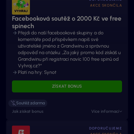
AKCE SKONČILA
Facebooková soutěž o 2000 Kč ve free
spinech
Přejdi do naší facebookové skupiny a do
komentáře pod příspěvkem napiš své
uživatelské jméno z Grandwinu a správnou
odpověď na otázku: „Za jaký promo kód získáš u
Grandwinu při registraci navíc 100 free spinů od
Vyhraj.cz?“
Platí na hry: Synot
ZÍSKAT BONUS
Soutěž zdarma
Jak získat bonus
DOPORUČUJEME