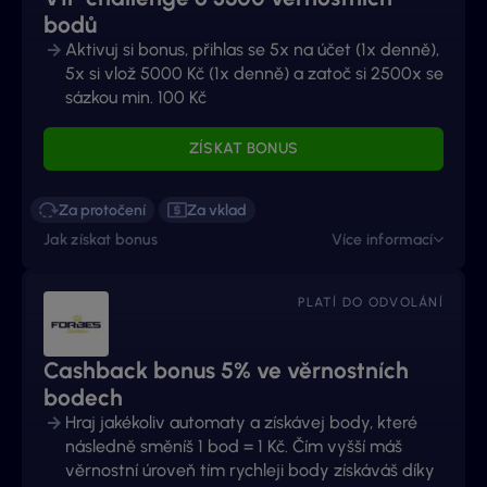
bodů
Aktivuj si bonus, přihlas se 5x na účet (1x denně),
5x si vlož 5000 Kč (1x denně) a zatoč si 2500x se
sázkou min. 100 Kč
ZÍSKAT BONUS
Za protočení
Za vklad
Jak získat bonus
PLATÍ DO ODVOLÁNÍ
Cashback bonus 5% ve věrnostních
bodech
Hraj jakékoliv automaty a získávej body, které
následně směníš 1 bod = 1 Kč. Čím vyšší máš
věrnostní úroveň tím rychleji body získáváš díky