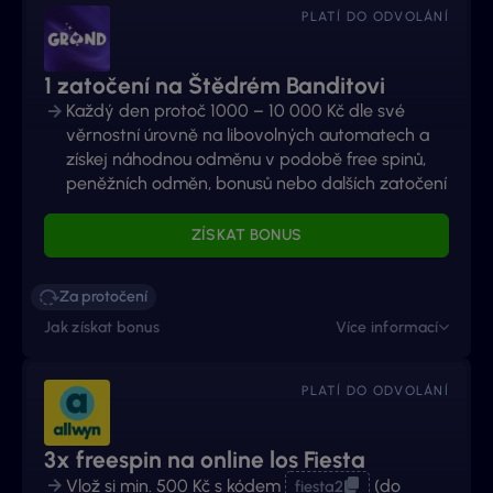
PLATÍ DO ODVOLÁNÍ
1 zatočení na Štědrém Banditovi
Každý den protoč 1000 – 10 000 Kč dle své
věrnostní úrovně na libovolných automatech a
získej náhodnou odměnu v podobě free spinů,
peněžních odměn, bonusů nebo dalších zatočení
ZÍSKAT BONUS
Za protočení
Jak získat bonus
PLATÍ DO ODVOLÁNÍ
3x freespin na online los Fiesta
Vlož si min. 500 Kč s kódem
(do
fiesta2