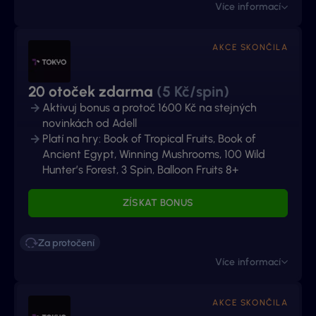
AKCE SKONČILA
20 otoček zdarma
(5 Kč/spin)
Aktivuj bonus a protoč 1600 Kč na stejných
novinkách od Adell
Platí na hry: Book of Tropical Fruits, Book of
Ancient Egypt, Winning Mushrooms, 100 Wild
Hunter’s Forest, 3 Spin, Balloon Fruits 8+
ZÍSKAT BONUS
Za protočení
AKCE SKONČILA