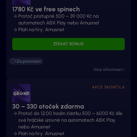
1780 Kč ve free spinech
Protoč postupně 500 – 39 000 Kč na
automatech ABX Play nebo Amusnet
Platí na hry: Amusnet
ZÍSKAT BONUS
Za protočení
AKCE SKONČILA
30 – 330 otoček zdarma
Protoč do 12:00 hodin částku 500 – 6000 Kč dle
své hráčské úrovně na automatech ABX Play
nebo Amusnet
Platí na hry: Amusnet