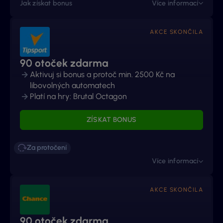
Jak získat bonus
AKCE SKONČILA
90 otoček zdarma
Aktivuj si bonus a protoč min. 2500 Kč na
libovolných automatech
Platí na hry: Brutal Octagon
ZÍSKAT BONUS
Za protočení
AKCE SKONČILA
90 otoček zdarma