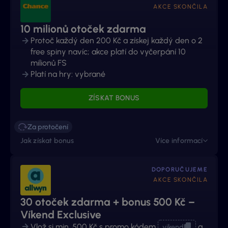
AKCE SKONČILA
10 milionů otoček zdarma
Protoč každý den 200 Kč a získej každý den o 2
free spiny navíc; akce platí do vyčerpání 10
milionů FS
Platí na hry: vybrané
ZÍSKAT BONUS
Za protočení
Jak získat bonus
DOPORUČUJEME
AKCE SKONČILA
30 otoček zdarma + bonus 500 Kč –
Víkend Exclusive
Vlož si min. 500 Kč s promo kódem
a
vikend