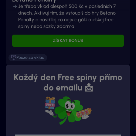
Je třeba vklad alespoň 500 Kč v posledních 7
dnech. Aktivuj tím, že vstoupíš do hry Betano
Penalty a nastřílej co nejvíc gólů a získej free
spiny nebo sázky zdarma
ZÍSKAT BONUS
Pouze za vklad
Každý den Free spiny přímo
do emailu 📩