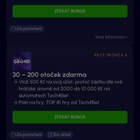
ZÍSKAT BONUS
Za protočení
AKCE SKONČILA
30 – 200 otoček zdarma
Vlož 500 Kč na svůj účet, protoč částku dle své
hráčské úrovně od 2000 do 10 000 Kč na
automatech Tech4Bet
Platí na hry: TOP 81 hry od Tech4Bet
ZÍSKAT BONUS
Za protočení
Za vklad