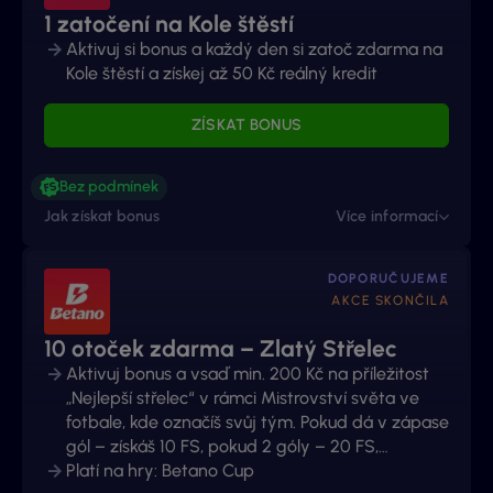
1 zatočení na Kole štěstí
Aktivuj si bonus a každý den si zatoč zdarma na
Kole štěstí a získej až 50 Kč reálný kredit
ZÍSKAT BONUS
Bez podmínek
Jak získat bonus
DOPORUČUJEME
AKCE SKONČILA
10 otoček zdarma – Zlatý Střelec
Aktivuj bonus a vsaď min. 200 Kč na příležitost
„Nejlepší střelec“ v rámci Mistrovství světa ve
fotbale, kde označíš svůj tým. Pokud dá v zápase
gól – získáš 10 FS, pokud 2 góly – 20 FS,…
Platí na hry: Betano Cup