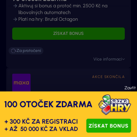
Aktivuj si bonus a protoč min. 2500 Kč na
libovolných automatech
Platí na hry: Brutal Octagon
ZÍSKAT BONUS
Za protočení
AKCE SKONČILA
90 otoček zdarma
Aktivuj si bonus a protoč min. 2500 Kč na
libovolných automatech
Platí na hry: Brutal Octagon
ZÍSKAT BONUS