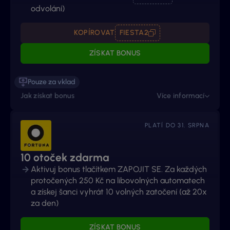
odvolání)
KOPÍROVAT
FIESTA2
ZÍSKAT BONUS
Pouze za vklad
Jak získat bonus
PLATÍ DO 31. SRPNA
10 otoček zdarma
Aktivuj bonus tlačítkem ZAPOJIT SE. Za každých
protočených 250 Kč na libovolných automatech
a získej šanci vyhrát 10 volných zatočení (až 20x
za den)
ZÍSKAT BONUS