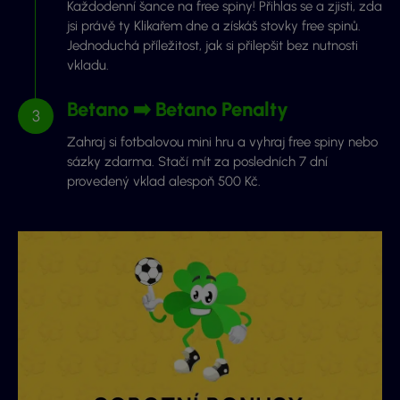
Každodenní šance na free spiny! Přihlas se a zjisti, zda
jsi právě ty Klikařem dne a získáš stovky free spinů.
Jednoduchá příležitost, jak si přilepšit bez nutnosti
vkladu.
Betano ➡️ Betano Penalty
Zahraj si fotbalovou mini hru a vyhraj free spiny nebo
sázky zdarma. Stačí mít za posledních 7 dní
provedený vklad alespoň 500 Kč.