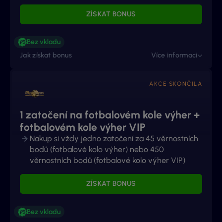
ZÍSKAT BONUS
Bez vkladu
Jak získat bonus
AKCE SKONČILA
1 zatočení na fotbalovém kole výher +
fotbalovém kole výher VIP
Nakup si vždy jedno zatočení za 45 věrnostních
bodů (fotbalové kolo výher) nebo 450
věrnostních bodů (fotbalové kolo výher VIP)
ZÍSKAT BONUS
Bez vkladu