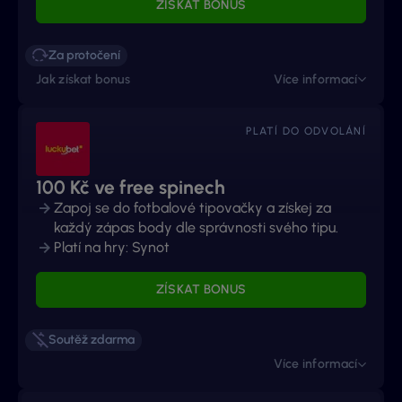
ZÍSKAT BONUS
Za protočení
Jak získat bonus
PLATÍ DO ODVOLÁNÍ
100 Kč ve free spinech
Zapoj se do fotbalové tipovačky a získej za
každý zápas body dle správnosti svého tipu.
Platí na hry: Synot
ZÍSKAT BONUS
Soutěž zdarma