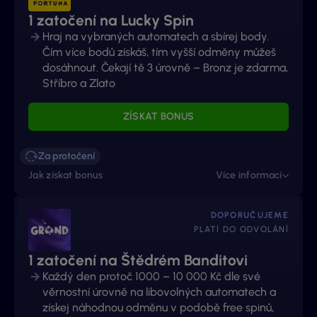
1 zatočení na Lucky Spin
Hraj na vybraných automatech a sbírej body.
Čím více bodů získáš, tím vyšší odměny můžeš
dosáhnout. Čekají tě 3 úrovně – Bronz je zdarma,
Stříbro a Zlato
ZÍSKAT BONUS
Za protočení
Jak získat bonus
DOPORUČUJEME
PLATÍ DO ODVOLÁNÍ
1 zatočení na Štědrém Banditovi
Každý den protoč 1000 – 10 000 Kč dle své
věrnostní úrovně na libovolných automatech a
získej náhodnou odměnu v podobě free spinů,