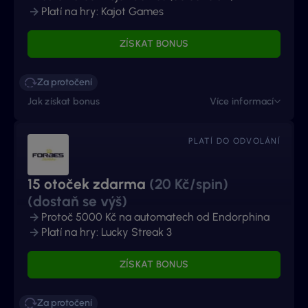
Platí na hry: Kajot Games
ZÍSKAT BONUS
Za protočení
Jak získat bonus
PLATÍ DO ODVOLÁNÍ
15 otoček zdarma
(20 Kč/spin)
(dostaň se výš)
Protoč 5000 Kč na automatech od Endorphina
Platí na hry: Lucky Streak 3
ZÍSKAT BONUS
Za protočení