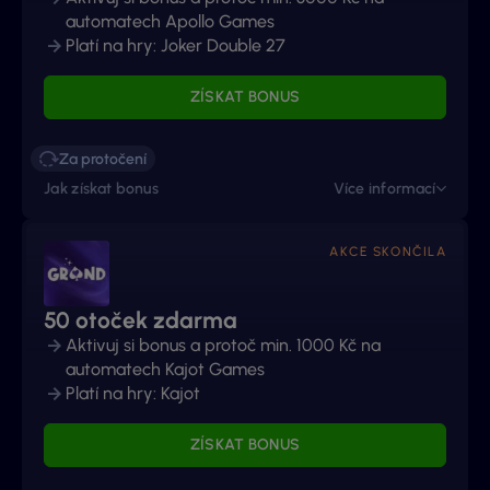
automatech Apollo Games
Platí na hry: Joker Double 27
ZÍSKAT BONUS
Za protočení
Jak získat bonus
AKCE SKONČILA
50 otoček zdarma
Aktivuj si bonus a protoč min. 1000 Kč na
automatech Kajot Games
Platí na hry: Kajot
ZÍSKAT BONUS