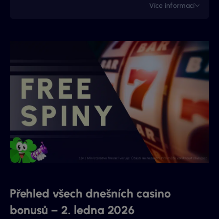
Přehled všech dnešních casino
bonusů – 2. ledna 2026