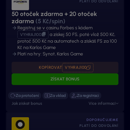
PLATÍ DO ODVOLÁNÍ
50 otoček zdarma + 20 otoček
zdarma
(5 Kč/spin)
Registruj se v casinu Forbes s kódem
a získej 50 FS, poté vlož 500 Kč,
VYHRAJ100
protoč 500 Kč na automatech a získáš FS za 100
Kč na Karlos Game
Platí na hry: Synot, Karlos Game
KOPÍROVAT
VYHRAJ100
ZÍSKAT BONUS
Za protočení
Za vklad
Za registraci
Jak získat bonus
DOPORUČUJEME
PLATÍ DO ODVOLÁNÍ