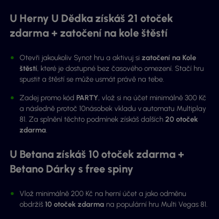
U Herny U Dědka získáš 21 otoček
zdarma + zatočení na kole štěstí
Otevři jakoukoliv Synot hru a aktivuj si
zatočení na Kole
štěstí
, které je dostupné bez časového omezení. Stačí hru
spustit a štěstí se může usmát právě na tebe.
Zadej promo kód
PARTY
, vlož si na účet minimálně 300 Kč
a následně protoč 10násobek vkladu v automatu Multiplay
81. Za splnění těchto podmínek získáš dalších
20 otoček
zdarma
.
U Betana získáš 10 otoček zdarma +
Betano Dárky s free spiny
Vlož minimálně 200 Kč na herní účet a jako odměnu
obdržíš
10 otoček zdarma
na populární hru Multi Vegas 81.