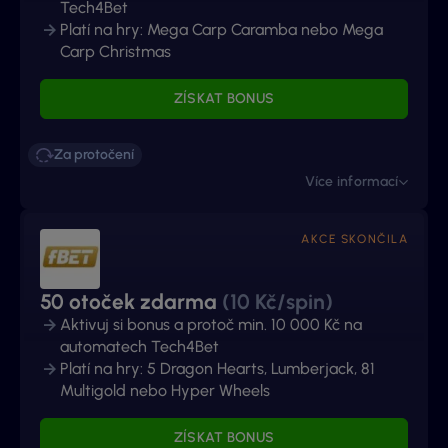
Tech4Bet
Platí na hry: Mega Carp Caramba nebo Mega
Carp Christmas
ZÍSKAT BONUS
Za protočení
AKCE SKONČILA
50 otoček zdarma
(10 Kč/spin)
Aktivuj si bonus a protoč min. 10 000 Kč na
automatech Tech4Bet
Platí na hry: 5 Dragon Hearts, Lumberjack, 81
Multigold nebo Hyper Wheels
ZÍSKAT BONUS