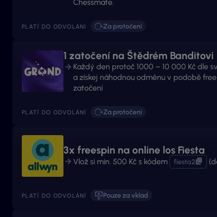
Chessmate.
Za protočení
PLATÍ DO ODVOLÁNÍ
1 zatočení na Štědrém Banditovi
Každý den protoč 1000 – 10 000 Kč dle s
a získej náhodnou odměnu v podobě free
zatočení
Za protočení
PLATÍ DO ODVOLÁNÍ
3x freespin na online los Fiesta
Vlož si min. 500 Kč s kódem
(d
fiesta2
Pouze za vklad
PLATÍ DO ODVOLÁNÍ