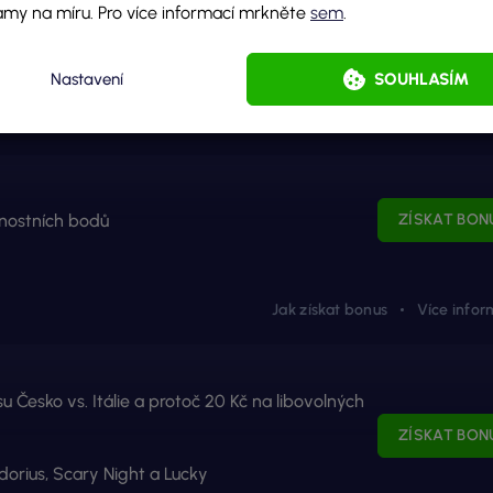
amy na míru. Pro více informací mrkněte
sem
.
ZÍSKAT BON
rnostních bodů
Nastavení
SOUHLASÍM
Jak získat bonus
ZÍSKAT BON
rnostních bodů
Jak získat bonus
u Česko vs. Itálie a protoč 20 Kč na libovolných
ZÍSKAT BON
ladorius, Scary Night a Lucky