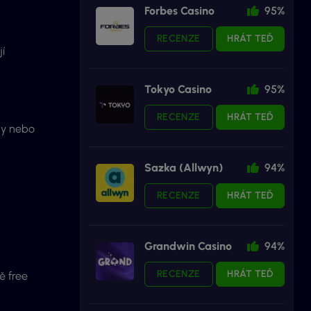
Forbes Casino
95%
RECENZE
HRÁT TEĎ
jí
Tokyo Casino
95%
RECENZE
HRÁT TEĎ
ny nebo
Sazka (Allwyn)
94%
RECENZE
HRÁT TEĎ
Grandwin Casino
94%
RECENZE
HRÁT TEĎ
ě free