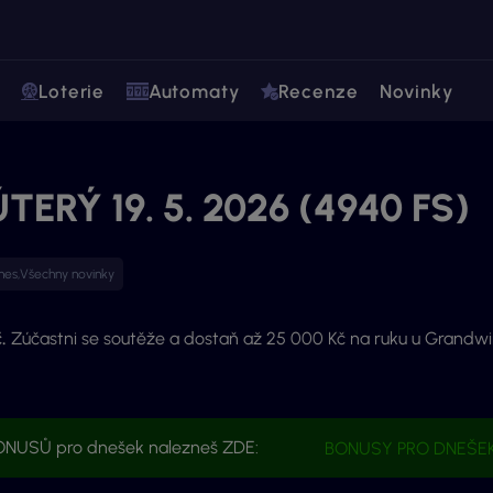
Loterie
Automaty
Recenze
Novinky
ÚTERÝ 19. 5. 2026 (4940 FS)
nes
,
Všechny novinky
č.
Zúčastni se soutěže a dostaň až 25 000 Kč na ruku u Grandwi
BONUSŮ pro dnešek nalezneš ZDE:
BONUSY PRO DNEŠE