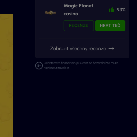
Magic Planet
93%
casino
RECENZE
HRÁT TEĎ
Zobrazit všechny recenze
Ministerstvo financí varuje: Účastí na hazardní hře může
vzniknout závislost.