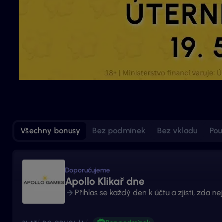
Všechny bonusy
Bez podmínek
Bez vkladu
Pou
Doporučujeme
Apollo Klikař dne
Přihlas se každý den k účtu a zjisti, zda n