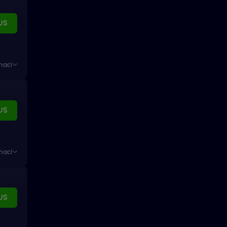
US
US
US