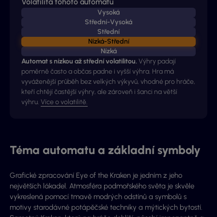
Volatilita tohoto automatu
Vysoká
Střední-Vysoká
Střední
Nízká-Střední
Nízká
Automat s nízkou až střední volatilitou.
Výhry padají
poměrně často a občas padne i vyšší výhra. Hra má
vyváženější průběh bez velkých výkyvů, vhodné pro hráče,
kteří chtějí častější výhry, ale zároveň i šanci na větší
výhru.
Více o volatilitě.
Téma automatu a základní symboly
Grafické zpracování Eye of the Kraken je jedním z jeho
největších lákadel. Atmosféra podmořského světa je skvěle
vykreslená pomocí tmavě modrých odstínů a symbolů s
motivy starodávné potápěčské techniky a mýtických bytostí.