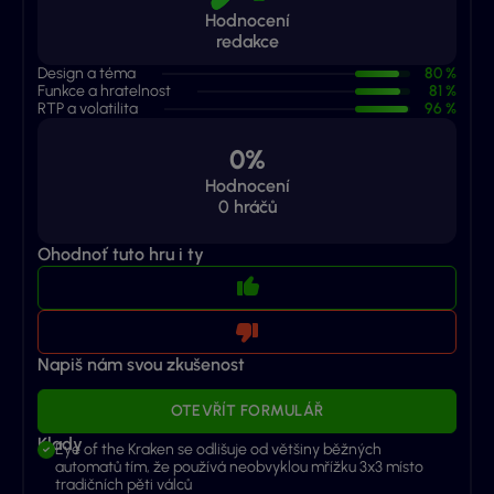
Hodnocení
redakce
Design a téma
80 %
Funkce a hratelnost
81 %
RTP a volatilita
96 %
0%
Hodnocení
0
hráčů
Ohodnoť tuto hru i ty
Napiš nám svou zkušenost
OTEVŘÍT FORMULÁŘ
Klady
Eye of the Kraken se odlišuje od většiny běžných
automatů tím, že používá neobvyklou mřížku 3x3 místo
tradičních pěti válců