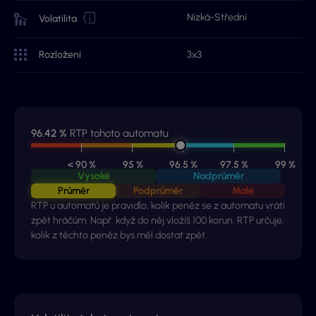
Nízká-Střední
Volatilita
Rozložení
3x3
96.42 %
RTP tohoto automatu
< 90 %
95 %
96.5 %
97.5 %
99 %
Vysoké
Nadprůměr
Průměr
Podprůměr
Malé
RTP u automatů je pravidlo, kolik peněz se z automatu vrátí
zpět hráčům. Např. když do něj vložíš 100 korun, RTP určuje,
kolik z těchto peněz bys měl dostat zpět.