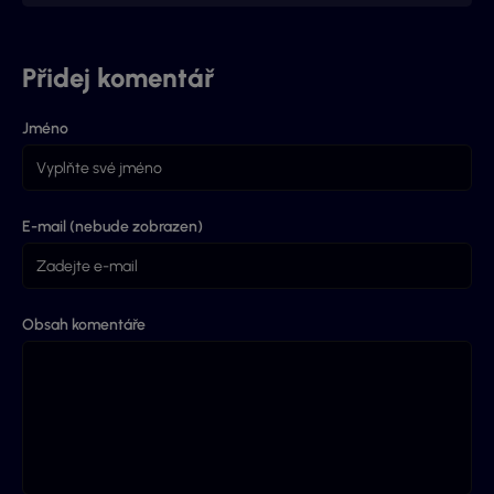
Přidej komentář
Jméno
E-mail (nebude zobrazen)
Obsah komentáře