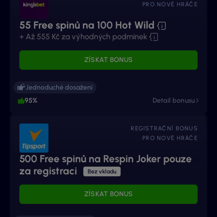
PRO NOVÉ HRÁČE
55 Free spinů na 100 Hot Wild
+ Až 555 Kč za výhodných podmínek
ZÍSKAT BONUS
Jednoduché dosažení
95%
Detail bonusu
REGISTRAČNÍ BONUS
PRO NOVÉ HRÁČE
500 Free spinů na Respin Joker pouze
za registraci
Bez vkladu
ZÍSKAT BONUS