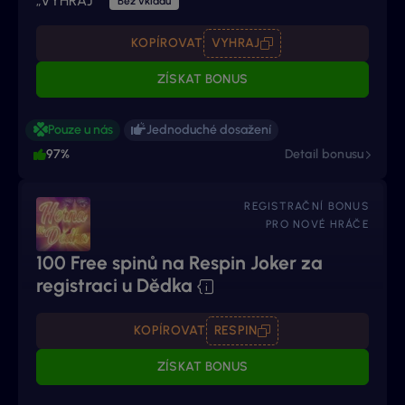
„VYHRAJ“
Bez vkladu
KOPÍROVAT
VYHRAJ
ZÍSKAT BONUS
Pouze u nás
Jednoduché dosažení
97%
Detail bonusu
REGISTRAČNÍ BONUS
PRO NOVÉ HRÁČE
100 Free spinů na Respin Joker za
registraci u Dědka
KOPÍROVAT
RESPIN
ZÍSKAT BONUS