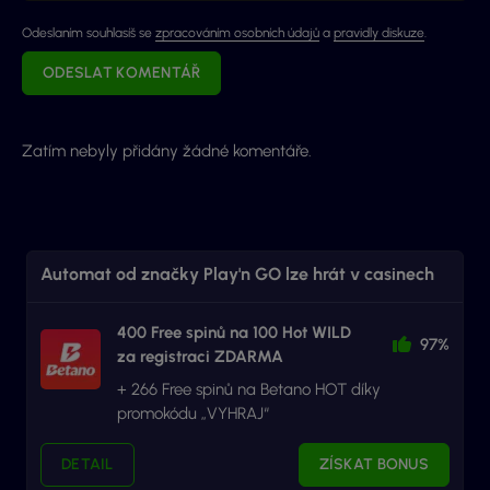
Odeslaním souhlasíš se
zpracováním osobních údajů
a
pravidly diskuze
.
ODESLAT KOMENTÁŘ
Zatím nebyly přidány žádné komentáře.
Automat od značky Play'n GO lze hrát v casinech
400 Free spinů na 100 Hot WILD
97%
za registraci ZDARMA
+ 266 Free spinů na Betano HOT díky
promokódu „VYHRAJ“
DETAIL
ZÍSKAT BONUS