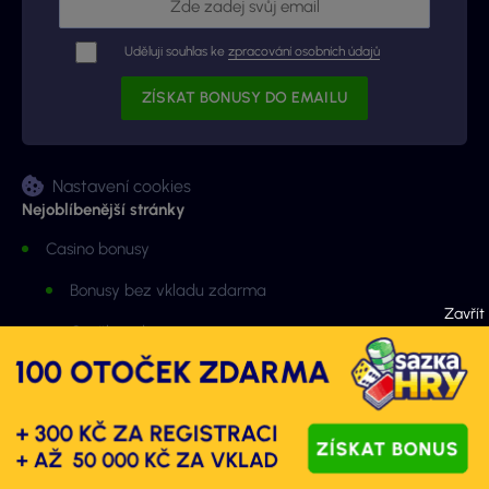
Uděluji souhlas ke
zpracování osobních údajů
Nastavení cookies
Nejoblíbenější stránky
Casino bonusy
Bonusy bez vkladu zdarma
Otočky zdarma
Free spiny dnes
Casino promo kódy
Automaty zdarma