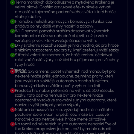
Téma mořských dobrodružství a mýtického Krakena je
velmi lákavé. Grafika a zvukové efekty skvěle vytváří
atmosféru tajemného podmořského světa, který hráče
vtahuje do hry.
Hra nabízí několik zajímavých bonusových funkcí, což
přidává do hry další vrstvy napětí a zábavy
WILD symbol pomáhá hráčům dosahovat výherních
kombinací a může se náhodně objevit, což je velmi
vzrušující prvek, který zvyšuje šance na výhru
Díky širokému rozsahu sázek je hra vhodná jak pro hráče
s nízkým rozpočtem, tak pro ty, kteří preferují vyšší sázky
Střední volatilita znamená, že hráči mohou očekávat
relativně časté výhry, což činí hru příjemnou pro všechny
typy hráčů
Zápory
Mřížka 3x3 a menší počet výherních řad mohou být pro
některé hráče příliš jednoduché, zejména pro ty, kteří
jsou zvyklí na složitější automaty s mnoha funkcemi,
bonusovými koly a většími počty výherních linií.
Přestože hra nabízí potenciál na výhru až 500násobku
sázky, tato částka nemusí být pro některé hráče
dostatečně vysoká ve srovnání s jinými automaty, které
nabízejí vyšší jackpoty nebo výplaty.
Některé bonusové funkce, vyžadují nasbírání určitého
počtu symbolů (např. torpéd), což může být časově
náročné a pro netrpělivější hráče méně přitažlivé
Na rozdíl od některých jiných automatů nenabízí Eye of
the Kraken progresivní jackpot, což by mohlo odradit
hráče, kteří preferují možnost hrát o obrovské výhry