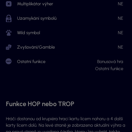
Multiplikátor výher
NE
Uzamykání symbolů
NE
Wild symbol
NE
Zvyšování/Gamble
NE
Ostatní funkce
Bonusová hra
Ostatní funkce
Funkce HOP nebo TROP
Hráči dostanou od krupiéra hrací kartu lícem nahoru a 4 další
karty lícem dolů. Na levé straně je zobrazena aktuální výhra a
na pravé straně je uvedena částka, kterou lze vyhrát, takže