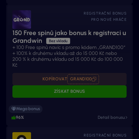
REGISTRAČNÍ BONUS
PRO NOVÉ HRÁČE
150 Free spinů jako bonus k registraci u
Grandwin
Bez vkladu
+ 100 Free spinů navíc s promo kódem „GRAND100“
+ 100% k druhému vkladu až do 15 000 Kč nebo
200 % k druhému vkladu od 15 000 Kč do 100 000
Kč
KOPÍROVAT
GRAND100
ZÍSKAT BONUS
Mega bonus
96%
Detail bonusu
REGISTRAČNÍ BONUS