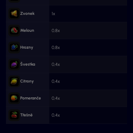
Zvonek
1x
Meloun
0,8x
Hrozny
0,8x
Švestka
0,4x
Citrony
0,4x
Pomeranče
0,4x
Třešně
0,4x