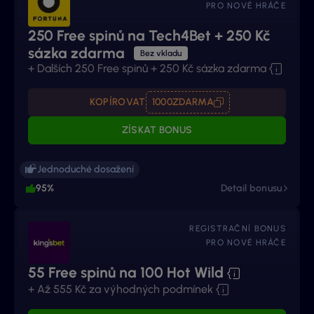
PRO NOVÉ HRÁČE
250 Free spinů na Tech4Bet + 250 Kč
sázka zdarma
Bez vkladu
+ Dalších 250 Free spinů + 250 Kč sázka zdarma
KOPÍROVAT
1000ZDARMA
ZÍSKAT BONUS
Jednoduché dosažení
95%
Detail bonusu
REGISTRAČNÍ BONUS
PRO NOVÉ HRÁČE
55 Free spinů na 100 Hot Wild
+ Až 555 Kč za výhodných podmínek