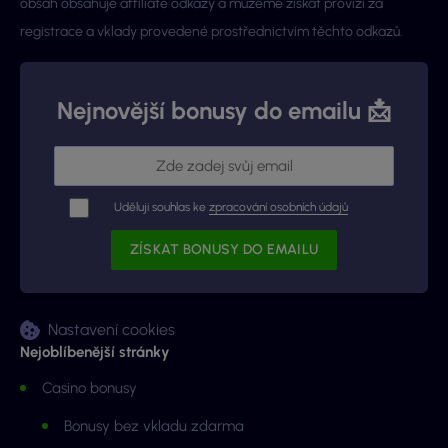
obsah obsahuje affiliate odkazy a můžeme získat provizi za
registrace a vklady provedené prostřednictvím těchto odkazů.
Nejnovější bonusy do emailu 📩
Uděluji souhlas ke
zpracování osobních údajů
Nastavení cookies
Nejoblíbenější stránky
Casino bonusy
Bonusy bez vkladu zdarma