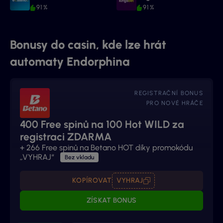
91 %
91 %
Bonusy do casin, kde lze hrát
automaty Endorphina
REGISTRAČNÍ BONUS
PRO NOVÉ HRÁČE
400 Free spinů na 100 Hot WILD za
registraci ZDARMA
+
266 Free spinů na Betano HOT díky promokódu
„VYHRAJ“
Bez vkladu
KOPÍROVAT
VYHRAJ
ZÍSKAT BONUS