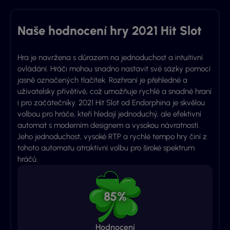
Naše hodnocení hry 2021 Hit Slot
Hra je navržena s důrazem na jednoduchost a intuitivní
ovládání. Hráči mohou snadno nastavit své sázky pomocí
jasně označených tlačítek. Rozhraní je přehledné a
uživatelsky přívětivé, což umožňuje rychlé a snadné hraní
i pro začátečníky. 2021 Hit Slot od Endorphina je skvělou
volbou pro hráče, kteří hledají jednoduchý, ale efektivní
automat s moderním designem a vysokou návratností.
Jeho jednoduchost, vysoké RTP a rychlé tempo hry činí z
tohoto automatu atraktivní volbu pro široké spektrum
hráčů.
85%
Hodnocení