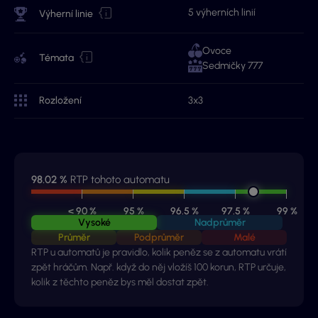
5 výherních linií
Výherní linie
Ovoce
Témata
Sedmičky 777
Rozložení
3x3
98.02 %
RTP tohoto automatu
< 90 %
95 %
96.5 %
97.5 %
99 %
Vysoké
Nadprůměr
Průměr
Podprůměr
Malé
RTP u automatů je pravidlo, kolik peněz se z automatu vrátí
zpět hráčům. Např. když do něj vložíš 100 korun, RTP určuje,
kolik z těchto peněz bys měl dostat zpět.