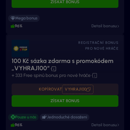
ZÍSKAT BONUS
Mega bonus
96%
Detail bonusu
REGISTRAČNÍ BONUS
PRO NOVÉ HRÁČE
100 Kč sázka zdarma s promokódem
„VYHRAJ100“
+ 333 Free spinů bonus pro nové hráče
KOPÍROVAT
VYHRAJ100
ZÍSKAT BONUS
Pouze u nás
Jednoduché dosažení
96%
Detail bonusu