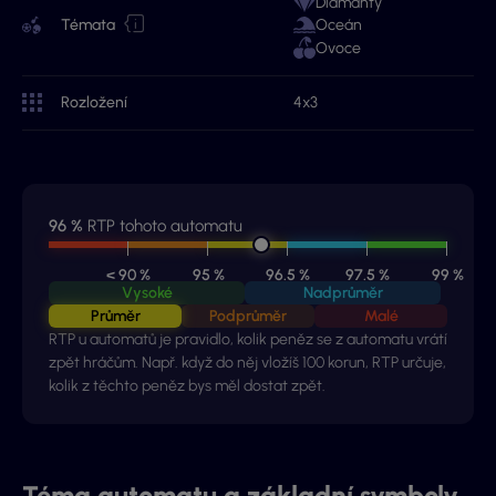
Diamanty
Témata
Oceán
Ovoce
Rozložení
4x3
96 %
RTP tohoto automatu
< 90 %
95 %
96.5 %
97.5 %
99 %
Vysoké
Nadprůměr
Průměr
Podprůměr
Malé
RTP u automatů je pravidlo, kolik peněz se z automatu vrátí
zpět hráčům. Např. když do něj vložíš 100 korun, RTP určuje,
kolik z těchto peněz bys měl dostat zpět.
Téma automatu a základní symboly