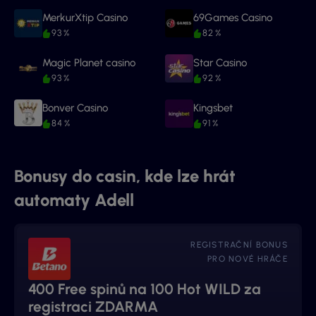
MerkurXtip Casino
69Games Casino
93 %
82 %
Magic Planet casino
Star Casino
93 %
92 %
Bonver Casino
Kingsbet
84 %
91 %
Bonusy do casin, kde lze hrát
automaty Adell
REGISTRAČNÍ BONUS
PRO NOVÉ HRÁČE
400 Free spinů na 100 Hot WILD za
registraci ZDARMA