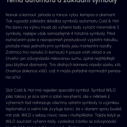
Nanuk a kornout, jahoda a mince, ryba, kompas a diamant.
Tak vypadá základní skladba symbolů automatu Cold & Hot.
Pro šanci na výhru musíš do výherní řady vytočit minimálně 3
symboly, nejlépe však samozřejmě 4 totožné symboly. Před
roztočením pole si nezapomeň prostudovat výplatní tabulku,
protože mezi jednotlivými symboly jsou markantní rozdíly.
Zatímco trio nanuků či kornoutů ti pouze vrátí vklad a ve
čtveřici jen zdvojnásobí riskovanou sumu, úplně nejštědřejší
jsou blyštivé diamanty. Trio drahých kamenů násobí sázku x16,
čtveřice dokonce x160, což ti může pořádně rozmnožit peníze
na účtu!
Slot Cold & Hot má nejeden speciální symbol. Symbol WILD
jako takový je sice sám o sobě nevýherní, ale v některé z
výherních řad nahrazuje všechny ostatní symboly (s výjimkou
teploměru) a velmi tak zvyšuje šanci, že v daném spinu budeš
mít zisk. WILD s sebou navíc nese i multiplikátor. Takže když je
WILD součástí výherní řady, výsledná částka se zdvojnásobí.