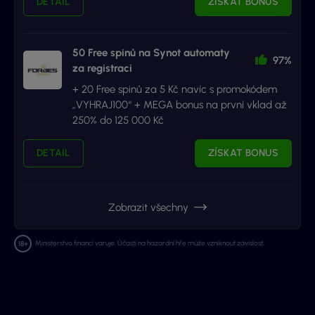
DETAIL
ZÍSKAT BONUS
50 Free spinů na Synot automaty
97%
za registraci
+ 20 Free spinů za 5 Kč navíc s promokódem
„VYHRAJ100“ + MEGA bonus na první vklad až
250% do 125 000 Kč
DETAIL
ZÍSKAT BONUS
Zobrazit všechny
Ministerstvo financí varuje: Účastí na hazardní hře může vzniknout závislost.