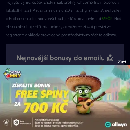
nejvyšší výhru, avšak znalý i rizik prohry. Chceme ti být oporou v
jakékoli situaci. Postaráme se rovněž o to, abys neporušoval zákon
a hrál pouze u licencovaných subjektů s povolením od
MFČR
. Náš
obsah obsahuje affiliate odkazy a můžeme získat provizi za
registrace a vklady provedené prostřednictvím těchto odkazů.
Nejnovější bonusy do emailu 📩
Uděluji souhlas ke
zpracování osobních údajů
Nastavení cookies
Nejoblíbenější stránky