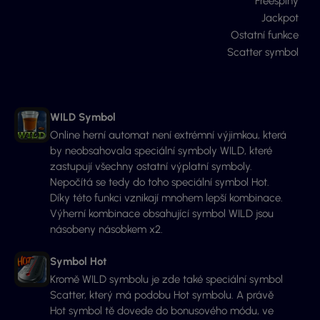
Freespiny
Jackpot
Ostatní funkce
Scatter symbol
WILD Symbol
Online herní automat není extrémní výjimkou, která
by neobsahovala speciální symboly WILD, které
zastupují všechny ostatní výplatní symboly.
Nepočítá se tedy do toho speciální symbol Hot.
Díky této funkci vznikají mnohem lepší kombinace.
Výherní kombinace obsahující symbol WILD jsou
násobeny násobkem x2.
Symbol Hot
Kromě WILD symbolu je zde také speciální symbol
Scatter, který má podobu Hot symbolu. A právě
Hot symbol tě dovede do bonusového módu, ve