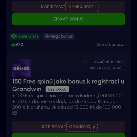
KOPÍROVAT
VYHRAJ100
ZÍSKAT BONUS
Pouze u nás
Mega bonus
97%
Detail bonusu
REGISTRAČNÍ BONUS
PRO NOVÉ HRÁČE
150 Free spinů jako bonus k registraci u
Grandwin
Bez vkladu
+ 100 Free spinů navíc s promo kódem „GRAND100“
+ 100% k druhému vkladu až do 15 000 Kč nebo
200 % k druhému vkladu od 15 000 Kč do 100 000
Kč
KOPÍROVAT
GRAND100