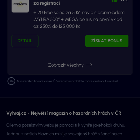
za registraci
+ 20 Free spinů za 5 Kč navíc s promokódem
„VYHRAJ100“ + MEGA bonus na první vklad
až 250% do 125 000 Kč
DETAIL
ZÍSKAT BONUS
Zobrazit všechny
Ministerstvo financí varuje: Účastí na hazardní hře může vzniknout závislost.
Vyhraj.cz - Největší magazín o hazardních hrách v ČR
Cílem a poselstvím webu je pomoci ti k výhře jakéhokoli druhu.
Jednou z našich hlavních misí je spokojený hráč s šancí na co