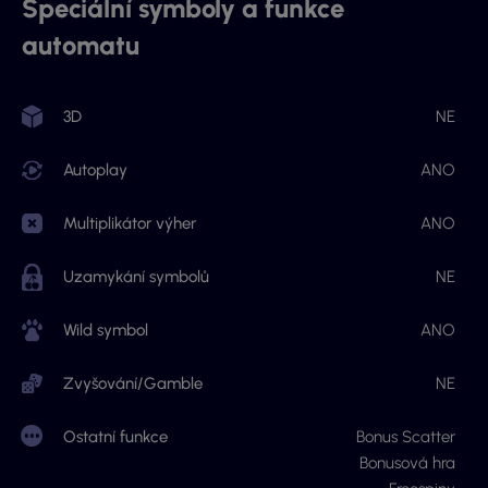
Speciální symboly a funkce
automatu
3D
NE
Autoplay
ANO
Multiplikátor výher
ANO
Uzamykání symbolů
NE
Wild symbol
ANO
Zvyšování/Gamble
NE
Ostatní funkce
Bonus Scatter
Bonusová hra