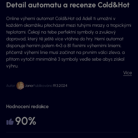
Detail automatu a recenze Cold&Hot
Online výherní automat Cold&Hot od Adell ti umožní v
každém okamžiku přecházet mezi tuhými mrazy a tropickými
teplotami. Čekají na tebe perfektní symboly a zvukový
doprovod, který tě ještě více vtáhne do hry. Herní automat
disponuje herním polem 4×3 a 81 fixními výherními liniemi,
přičemž výherní linie musí začínat na prvním válci zleva, a
přitom vytočit minimálně 3 symboly vedle sebe abys získal
výhru.
Více
Autor:
Jana
Publikováno:
19.3.2024
Hodnocení redakce
90%