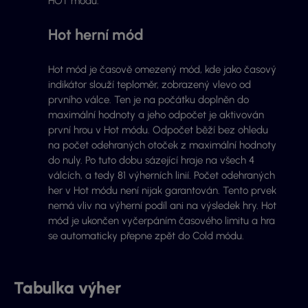
HOT módu.
Hot herní mód
Hot mód je časově omezený mód, kde jako časový
indikátor slouží teploměr, zobrazený vlevo od
prvního válce. Ten je na počátku doplněn do
maximální hodnoty a jeho odpočet je aktivován
první hrou v Hot módu. Odpočet běží bez ohledu
na počet odehraných otoček z maximální hodnoty
do nuly. Po tuto dobu sázející hraje na všech 4
válcích, a tedy 81 výherních linií. Počet odehraných
her v Hot módu není nijak garantován. Tento prvek
nemá vliv na výherní podíl ani na výsledek hry. Hot
mód je ukončen vyčerpáním časového limitu a hra
se automaticky přepne zpět do Cold módu.
Tabulka výher