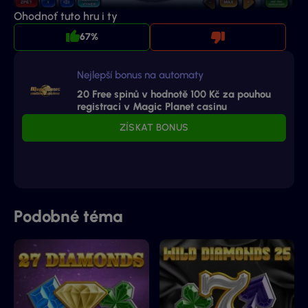
Ohodnoť tuto hru i ty
67%
Nejlepší bonus na automaty
20 Free spinů v hodnotě 100 Kč za pouhou
registraci v Magic Planet casinu
ZÍSKAT BONUS
Podobné téma