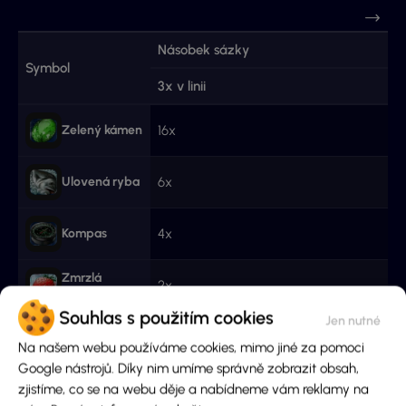
Násobek sázky
Symbol
3x v linii
Zelený kámen
16x
Ulovená ryba
6x
Kompas
4x
Zmrzlá
2x
jahoda
Souhlas s použitím cookies
Zmrzlá mince
2x
Na našem webu používáme cookies, mimo jiné za pomoci
Google nástrojů. Díky nim umíme správně zobrazit obsah,
Nanuk
1x
zjistíme, co se na webu děje a nabídneme vám reklamy na