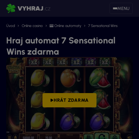
MENU
Úvod
Online casino
🎰 Online automaty
7 Sensational Wins
Hraj automat 7 Sensational
Wins zdarma
HRÁT ZDARMA