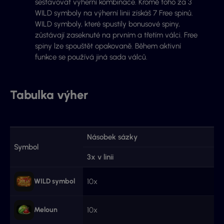
sestavovat výherní kombinace. Kromě toho za 3
WILD symboly na výherní linii získáš 7 Free spinů.
WILD symboly, které spustily bonusové spiny,
zůstávají zaseknuté na prvním a třetím válci. Free
spiny lze spouštět opakovaně. Během aktivní
funkce se používá jiná sada válců.
Tabulka výher
Násobek sázky
Symbol
3x v linii
WILD symbol
10x
Meloun
10x