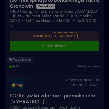
Grandwin
Bez vkladu
+ 100 Free spinů navíc s promo kódem „GRAND100“
+ 100% k druhému vkladu až do 15 000 Kč nebo
200 % k druhému vkladu od 15 000 Kč do 100 000
Kč
KOPÍROVAT
GRAND100
ZÍSKAT BONUS
Mega bonus
96%
Detail bonusu
REGISTRAČNÍ BONUS
PRO NOVÉ HRÁČE
100 Kč sázka zdarma s promokódem
„VYHRAJ100“
+ 333 Free spinů bonus pro nové hráče