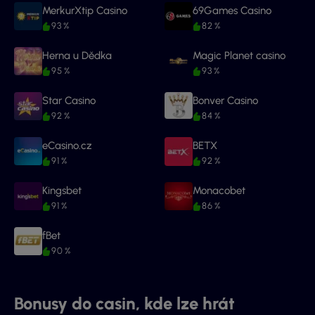
MerkurXtip Casino
69Games Casino
93 %
82 %
Herna u Dědka
Magic Planet casino
95 %
93 %
Star Casino
Bonver Casino
92 %
84 %
eCasino.cz
BETX
91 %
92 %
Kingsbet
Monacobet
91 %
86 %
fBet
90 %
Bonusy do casin, kde lze hrát