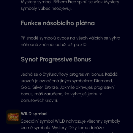
Mystery symbol. Během Free spinů se však Mystery
symboly vůbec neobjevují.
Funkce násobícího plátna
Při shodě symbolů ovoce na všech válcích se výhra
náhodně znásobí od x2 až po x10.
Synot Progressive Bonus
Jedná se o čtyřúrovňový progresivní bonus. Každá
úroveň je označená jiným symbolem: Diamond,
Gold, Silver, Bronze. Jakmile aktivuješ progresivní
bonus, máš zaručeno, že vyhraješ jednu z
bonusových úrovní.
WILD symbol
Speciální symbol WILD nahrazuje všechny symboly
kromě symbolu Mystery. Díky tomu dokáže