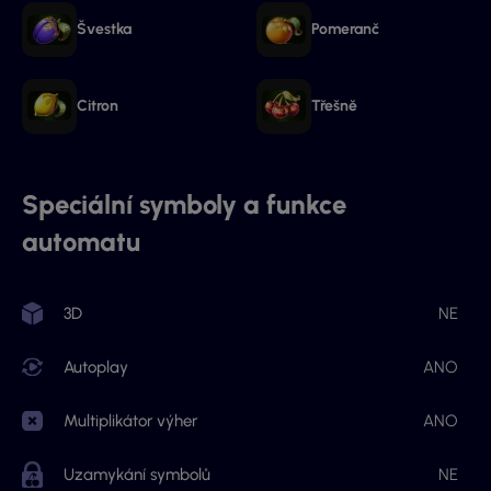
Švestka
Pomeranč
Citron
Třešně
Speciální symboly a funkce
automatu
3D
NE
Autoplay
ANO
Multiplikátor výher
ANO
Uzamykání symbolů
NE