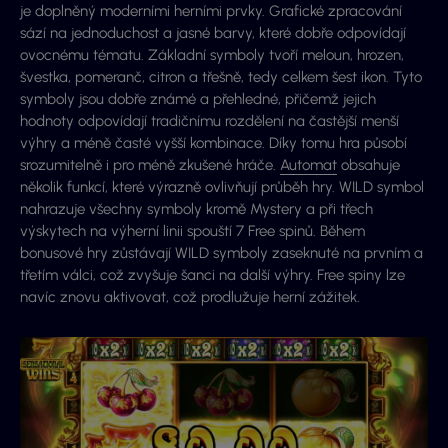
je doplněný moderními herními prvky. Grafické zpracování
sází na jednoduchost a jasné barvy, které dobře odpovídají
ovocnému tématu. Základní symboly tvoří meloun, hrozen,
švestka, pomeranč, citron a třešně, tedy celkem šest ikon. Tyto
symboly jsou dobře známé a přehledné, přičemž jejich
hodnoty odpovídají tradičnímu rozdělení na častější menší
výhry a méně časté vyšší kombinace. Díky tomu hra působí
srozumitelně i pro méně zkušené hráče.
Automat
obsahuje
několik funkcí, které výrazně ovlivňují průběh hry. WILD symbol
nahrazuje všechny symboly kromě Mystery a při třech
výskytech na výherní linii spouští 7 Free spinů. Během
bonusové hry zůstávají WILD symboly zaseknuté na prvním a
třetím válci, což zvyšuje šanci na další výhry. Free spiny lze
navíc znovu aktivovat, což prodlužuje herní zážitek.