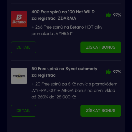
400 Free spinů na 100 Hot WILD
97%
za registraci ZDARMA
+ 266 Free spinů na Betano HOT díky
promokódu „VYHRAJ“
DETAIL
ZÍSKAT BONUS
50 Free spinů na Synot automaty
97%
za registraci
+ 20 Free spinů za 5 Kč navíc s promokódem
„VYHRAJ100“ + MEGA bonus na první vklad
až 250% do 125 000 Kč
DETAIL
ZÍSKAT BONUS