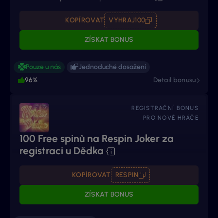
KOPÍROVAT
VYHRAJ100
ZÍSKAT BONUS
Pouze u nás
Jednoduché dosažení
96%
Detail bonusu
REGISTRAČNÍ BONUS
PRO NOVÉ HRÁČE
100 Free spinů na Respin Joker za
registraci u Dědka
KOPÍROVAT
RESPIN
ZÍSKAT BONUS