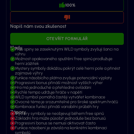
100%
Napiš nám svou zkušenost
OTEVŘÍT FORMULÁŘ
Klady
Free spiny se zaseknutými WILD symboly zvyšují šanci na
výhru
Možnost opakovaného spuštění free spinů prodlužuje
herní zážitek
Mystery symboly dokážou pokrýt celé herní pole a přinést
zajímavé výhry
Funkce násobícího plátna zvyšuje potenciální výplaty
Progresivní bonus přináší možnost vyšších výher
Hra má jednoduché a přehledné ovládání
Rychlé tempo udržuje hráče v napětí
WILD symbol pomáhá častěji vytvářet kombinace
Ovocné téma je srozumitelné pro široké spektrum hráčů
Kombinace funkcí přináší variabilní průběh hry
Zápory
Mystery symboly se neobjevují během free spinů
Základní hra může působit jednoduše bez bonusů
Progresivní bonus se nemusí aktivovat často
Funkce násobení je závislá na konkrétní kombinaci
symbolů