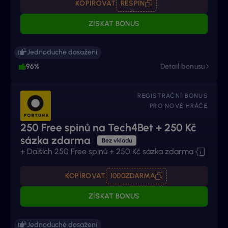
KOPÍROVAT
RESPIN
ZÍSKAT BONUS
Jednoduché dosažení
96%
Detail bonusu
REGISTRAČNÍ BONUS
PRO NOVÉ HRÁČE
250 Free spinů na Tech4Bet + 250 Kč
sázka zdarma
Bez vkladu
+ Dalších 250 Free spinů + 250 Kč sázka zdarma
KOPÍROVAT
1000ZDARMA
ZÍSKAT BONUS
Jednoduché dosažení