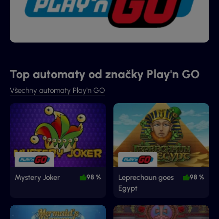
Top automaty od značky Play'n GO
Všechny automaty Play'n GO
Mystery Joker
98 %
Leprechaun goes
98 %
Egypt