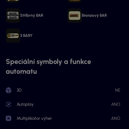
Stříbrný BAR
Bronzový BAR
3 BARY
Speciální symboly a funkce
automatu
3D
NE
Autoplay
ANO
Multiplikátor výher
ANO