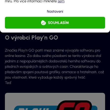
Pouhých 5 výherních linií může některým hráčům
míru. Pro více informací mrkněte
sem
.
připadat málo, zvláště pokud jsou zvyklí na moderní
automaty s desítkami výherních možností
Nastavení
Irské téma je poměrně časté, což znamená, že Irish Gold
nemusí na trhu příliš vynikat
SOUHLASÍM
O výrobci Play'n GO
Značka Play’n GO patří mezi známé vývojáře softwaru pro
online kasina. Za dobu svého působení se tento výrobce stal
jedním z nejpopulárnějších dodavatelů herního softwaru do
předních evropských a světových casin. Charakterizuje ho
především spojení poutavé grafiky, animace a hratelnosti, což
jsou vlastnosti, které vyžaduje každý správný hráč.
Teď