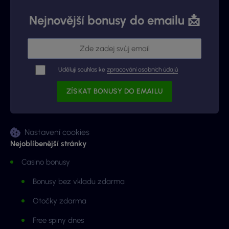
Nejnovější bonusy do emailu 📩
Uděluji souhlas ke
zpracování osobních údajů
Nastavení cookies
Nejoblíbenější stránky
Casino bonusy
Bonusy bez vkladu zdarma
Otočky zdarma
Free spiny dnes