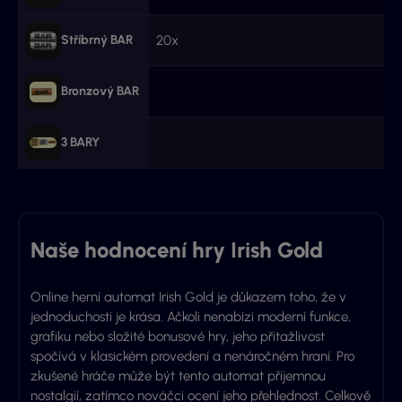
Stříbrný BAR
20x
Bronzový BAR
3 BARY
Naše hodnocení hry Irish Gold
Online herní automat Irish Gold je důkazem toho, že v
jednoduchosti je krása. Ačkoli nenabízí moderní funkce,
grafiku nebo složité bonusové hry, jeho přitažlivost
spočívá v klasickém provedení a nenáročném hraní. Pro
zkušené hráče může být tento automat příjemnou
nostalgií, zatímco nováčci ocení jeho přehlednost. Celkově