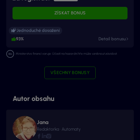
ZÍSKAT BONUS
Jednoduché dosažení
93%
Detail bonusu
Ministerstvo financí varuje: Účastí na hazardní hře může vzniknout závislost.
VŠECHNY BONUSY
Autor obsahu
Jana
Redaktorka · Automaty