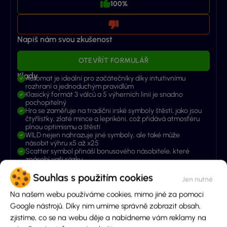
100%
Napiš nám svou zkušenost
OTEVŘÍT FORMULÁŘ
Klady
Automat je ideální pro začátečníky díky intuitivnímu
rozhraní a jednoduchým pravidlům
Klasický formát 3 válců a 5 výherních linií je snadno
pochopitelný
Hra se zaměřuje na tradiční irské symboly štěstí, jako jsou
čtyřlístky, zlaté mince a leprikóni, což přidává atmosféru
plnou optimismu a štěstí
WILD nejen nahrazuje jiné symboly, ale také může
násobit výhru x5 až x25
Scatter symbol přináší bonusového násobitele, které
znásobí vaši sázku
Absence komplikovaných bonusových funkcí znamená,
že hra je plynulá a rychlá
Souhlas s použitím cookies
Zápory
Grafika je spíše základní a neodpovídá standardům
Na našem webu používáme cookies, mimo jiné za pomoci
jiných propracovaných automatů
Hra nenabízí klasická bonusová kole, jako jsou bezplatné
Google nástrojů. Díky nim umíme správně zobrazit obsah,
spiny nebo interaktivní mini-hry, které jsou běžné u
zjistíme, co se na webu děje a nabídneme vám reklamy na
moderních automatů