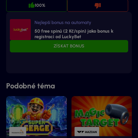
100%
Nejlepší bonus na automaty
50 free spinů (2 Kč/spin) jako bonus k
registraci od LuckyBet
ZÍSKAT BONUS
Podobné téma