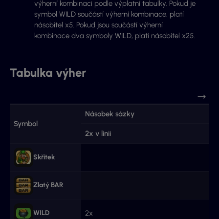
výherní kombinaci podle výplatní tabulky. Pokud je
symbol WILD součástí výherní kombinace, platí
násobitel x5. Pokud jsou součástí výherní
kombinace dva symboly WILD, platí násobitel x25.
Tabulka výher
Násobek sázky
Symbol
2x v linii
Skřítek
Zlatý BAR
WILD
2x