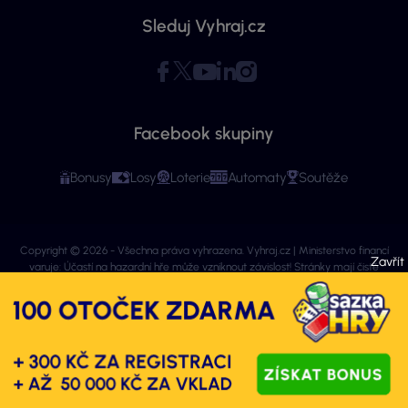
Sleduj Vyhraj.cz
Facebook skupiny
Bonusy
Losy
Loterie
Automaty
Soutěže
Copyright © 2026 - Všechna práva vyhrazena. Vyhraj.cz | Ministerstvo financí
varuje: Účastí na hazardní hře může vzniknout závislost! Stránky mají čistě
informační charakter. Veškeré informace se týkají osob starších 18 let.
Provozovatelem webu je ExeMedia s.r.o. se sídlem Kurzova 2222/16, Stodůlky,
155 00 Praha 5 (IČO: 13992228, DIČ: CZ13992228) · Kontakt:
info@vyhraj.cz