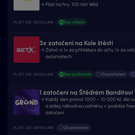
Platí na hry: 100 Hot Wild
Bez vkladu
PLATÍ DO ODVOLÁNÍ
3x zatočení na Kole štěstí
Zatoč si 1x za přihlášení do účtu, 1x za v
automatech
Bez podmínek
Za protočení
PLATÍ DO ODVOLÁNÍ
1 zatočení na Štědrém Banditovi
Každý den protoč 1000 – 10 000 Kč dle s
a získej náhodnou odměnu v podobě free
zatočení
Za protočení
PLATÍ DO ODVOLÁNÍ