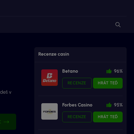
Recenze casin
Betano
96%
RECENZE
HRÁT TEĎ
jdeš v
Forbes Casino
95%
RECENZE
HRÁT TEĎ
K