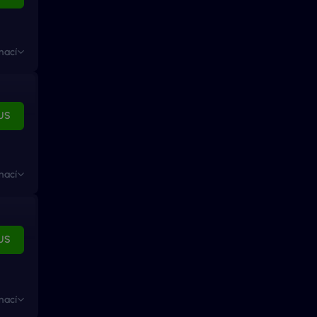
US
US