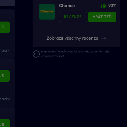
Chance
93%
RECENZE
HRÁT TEĎ
US
Zobrazit všechny recenze
Ministerstvo financí varuje: Účastí na hazardní hře může
vzniknout závislost.
US
US