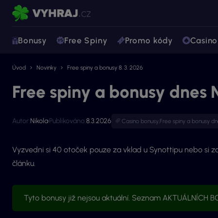
Bonusy
Free Spiny
Promo kódy
Casino
Úvod
Novinky
Free spiny a bonusy 8. 3. 2026
Free spiny a bonusy dnes 
Autor:
Nikola
Publikováno:
8.3.2026
Casino bonusy
,
Free spiny a bonusy d
Vyzvedni si 40 otoček pouze za vklad u Synottipu nebo si za
článku.
Tyto bonusy již nejsou aktuální. Seznam AKTUÁLNÍCH 