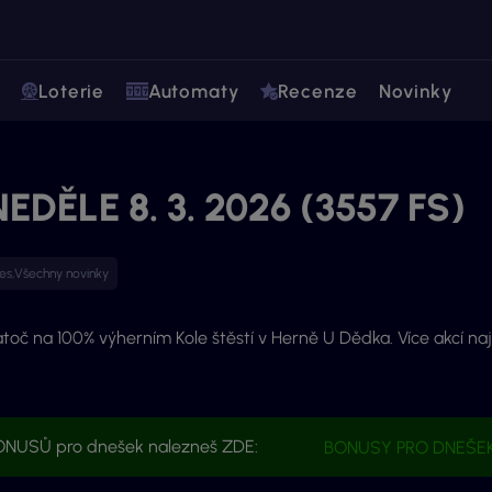
Loterie
Automaty
Recenze
Novinky
NEDĚLE 8. 3. 2026 (3557 FS)
nes
,
Všechny novinky
toč na 100% výherním Kole štěstí v Herně U Dědka. Více akcí na
BONUSŮ pro dnešek nalezneš ZDE:
BONUSY PRO DNEŠE