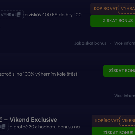
KOPÍROVAT
VYHRA
a získáš 400 FS do hry 100
VYHRAJ
ZÍSKAT BONUS
y
Jak získat bonus
ZÍSKAT BON
 zatoč si na 100% výherním Kole štěstí
 – Víkend Exclusive
KOPÍROVAT
VIKEN
a protoč 30x hodnotu bonusu na
d
ZÍSKAT BONUS