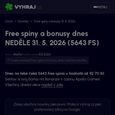
MENU
Úvod
Novinky
Free spiny a bonusy 31. 5. 2026
Free spiny a bonusy dnes
NEDĚLE 31. 5. 2026 (5643 FS)
Autor:
Marťa
Publikováno:
31.5.2026
Casino bonusy
,
Free spiny a bonusy dnes
,
Všechny novinky
Dnes na tebe čeká 5643 free spinů v hodnotě až 92 711 Kč
Sestav si svůj bonus na Bonanze v casinu Apollo Games!
Všechny dnešní akce
najdeš v zde
.
Získej všechny novinky jako první. Přidej si Vyhraj.cz jako
preferovaný zdroj na Google.