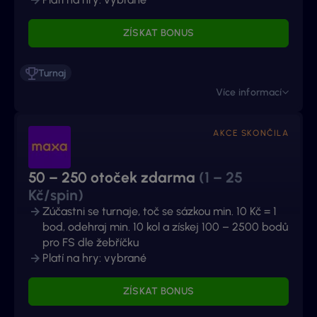
ZÍSKAT BONUS
Turnaj
AKCE SKONČILA
50 – 250 otoček zdarma
(1 – 25
Kč/spin)
Zúčastni se turnaje, toč se sázkou min. 10 Kč = 1
bod, odehraj min. 10 kol a získej 100 – 2500 bodů
pro FS dle žebříčku
Platí na hry: vybrané
ZÍSKAT BONUS