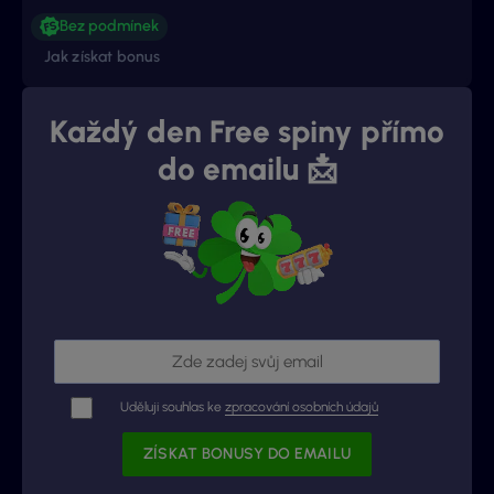
Bez podmínek
Jak získat bonus
Každý den Free spiny přímo
do emailu 📩
Uděluji souhlas ke
zpracování osobních údajů