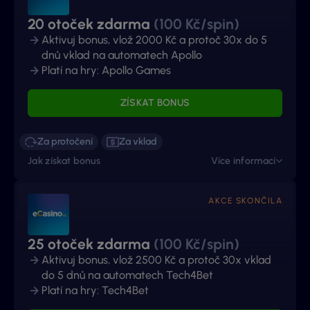
20 otoček zdarma
(100 Kč/spin)
Aktivuj bonus, vlož 2000 Kč a protoč 30x do 5
dnů vklad na automatech Apollo
Platí na hry: Apollo Games
ZÍSKAT BONUS
Za protočení
Za vklad
Jak získat bonus
AKCE SKONČILA
25 otoček zdarma
(100 Kč/spin)
Aktivuj bonus, vlož 2500 Kč a protoč 30x vklad
do 5 dnů na automatech Tech4Bet
Platí na hry: Tech4Bet