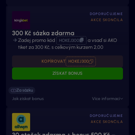
DOPORUČUJEME
AKCE SKONČILA
300 Kč sázka zdarma
Zadej promo kód
a vsaď si AKO
HOKEJ300
tiket za 300 Kč, s celkovým kurzem 2,00
KOPÍROVAT
HOKEJ300
ZÍSKAT BONUS
Za sázku
Jak získat bonus
DOPORUČUJEME
AKCE SKONČILA
30 otoček zdarma + bonus 500 Kč –