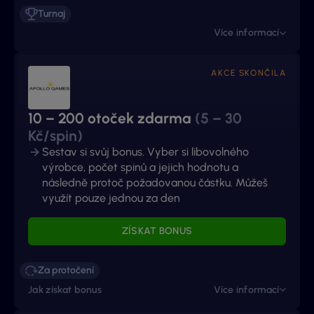
Turnaj
AKCE SKONČILA
10 – 200 otoček zdarma
(5 – 30
Kč/spin)
Sestav si svůj bonus. Vyber si libovolného
výrobce, počet spinů a jejich hodnotu a
následně protoč požadovanou částku. Můžeš
využít pouze jednou za den
ZÍSKAT BONUS
Za protočení
Jak získat bonus