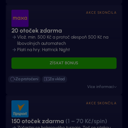
AKCE SKONČILA
20 otoček zdarma
Vlož. min. 500 Kč a protoč alespoň 500 Kč na
libovolných automatech
Platí na hry: Hattrick Night
ZÍSKAT BONUS
Za protočení
Za vklad
AKCE SKONČILA
150 otoček zdarma
(1 – 70 Kč/spin)
Zúčastni se hokejového turnaje. Toč se sázkou