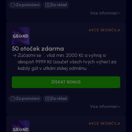
Za protočení
Za vklad
AKCE SKONČILA
50 otoček zdarma
Zúčastni se ´, vlož min. 2000 Kč a vyhraj si
alespoň 9999 Kč (součet všech tvých výher) za
každý gól v utkání získej odměnu
ZÍSKAT BONUS
Za protočení
Za vklad
AKCE SKONČILA