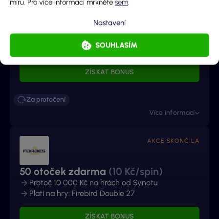
míru. Pro více informací mrkněte
sem
.
Nastavení
25 otoček zdarma
(10 Kč/spin)
Protoč 5000 Kč na hrách od Synotu
SOUHLASÍM
Platí na hry: Firebird Double 27
ZÍSKAT BONUS
Za protočení
AKCE SKONČILA
50 otoček zdarma
(10 Kč/spin)
Protoč 10 000 Kč na hrách od Synotu
Platí na hry: Firebird Double 27
ZÍSKAT BONUS