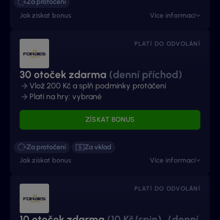
Za protočení
Jak získat bonus
PLATÍ DO ODVOLÁNÍ
30 otoček zdarma
(denní příchod)
Vlož 200 Kč a splň podmínky protáčení
Platí na hry: vybrané
ZÍSKAT BONUS
Za protočení
Za vklad
Jak získat bonus
PLATÍ DO ODVOLÁNÍ
10 otoček zdarma
(10 Kč/spin)
(denní