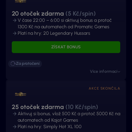
20 otoček zdarma
(5 Kč/spin)
V čase 22:00 – 6:00 si aktivuj bonus a protoč
1300 Kč na automatech od Promatic Games
Platí na hry: 20 Legendary Hussars
ZÍSKAT BONUS
Za protočení
AKCE SKONČILA
25 otoček zdarma
(10 Kč/spin)
Aktivuj si bonus, vlož 500 Kč a protoč 5000 Kč na
automatech od Kajot Games
Platí na hry: Simply Hot XL 100