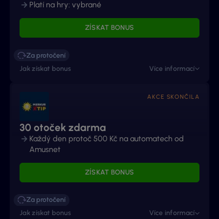
Platí na hry: vybrané
ZÍSKAT BONUS
Za protočení
Jak získat bonus
AKCE SKONČILA
30 otoček zdarma
Každý den protoč 500 Kč na automatech od
Amusnet
ZÍSKAT BONUS
Za protočení
Jak získat bonus