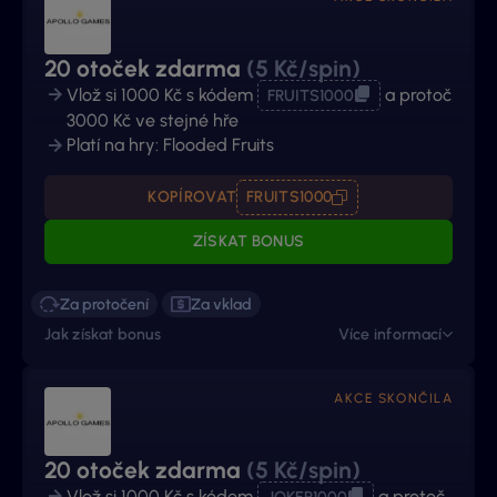
20 otoček zdarma
(5 Kč/spin)
Vlož si 1000 Kč s kódem
a protoč
FRUITS1000
3000 Kč ve stejné hře
Platí na hry: Flooded Fruits
KOPÍROVAT
FRUITS1000
ZÍSKAT BONUS
Za protočení
Za vklad
Jak získat bonus
AKCE SKONČILA
20 otoček zdarma
(5 Kč/spin)
Vlož si 1000 Kč s kódem
a protoč
JOKER1000