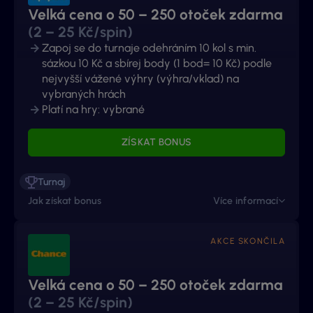
Velká cena o 50 – 250 otoček zdarma
(2 – 25 Kč/spin)
Zapoj se do turnaje odehráním 10 kol s min.
sázkou 10 Kč a sbírej body (1 bod= 10 Kč) podle
nejvyšší vážené výhry (výhra/vklad) na
vybraných hrách
Platí na hry: vybrané
ZÍSKAT BONUS
Turnaj
Jak získat bonus
AKCE SKONČILA
Velká cena o 50 – 250 otoček zdarma
(2 – 25 Kč/spin)