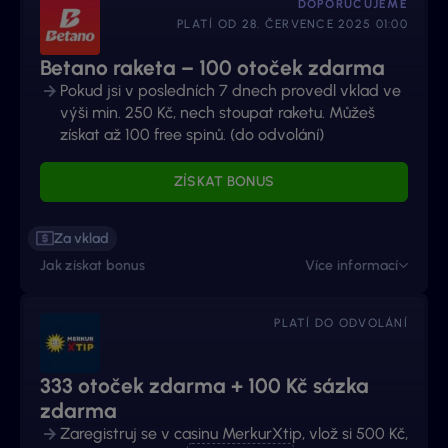
DOPORUČUJEME
PLATÍ OD 28. ČERVENCE 2025 01:00
Betano raketa – 100 otoček zdarma
Pokud jsi v posledních 7 dnech provedl vklad ve
výši min. 250 Kč, nech stoupat raketu. Můžeš
získat až 100 free spinů. (do odvolání)
ZÍSKAT BONUS
Za vklad
Jak získat bonus
PLATÍ DO ODVOLÁNÍ
333 otoček zdarma + 100 Kč sázka
zdarma
Zaregistruj se v casinu MerkurXtip, vlož si 500 Kč,