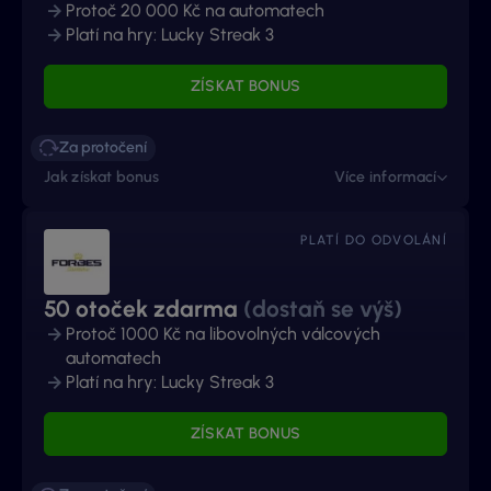
Protoč 20 000 Kč na automatech
Platí na hry: Lucky Streak 3
ZÍSKAT BONUS
Za protočení
Jak získat bonus
PLATÍ DO ODVOLÁNÍ
50 otoček zdarma
(dostaň se výš)
Protoč 1000 Kč na libovolných válcových
automatech
Platí na hry: Lucky Streak 3
ZÍSKAT BONUS