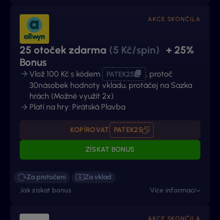
AKCE SKONČILA
25 otoček zdarma
(5 Kč/spin)
+ 25%
Bonus
Vlož 100 Kč s kódem
, protoč
PATEK25
30násobek hodnoty vkladu, protáčej na Sazka
hrách (Možné využít 2x)
Platí na hry: Pirátská Plavba
KOPÍROVAT
PATEK25
ZÍSKAT BONUS
Za protočení
Za vklad
Jak získat bonus
AKCE SKONČILA