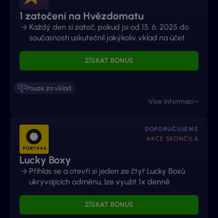
1 zatočení na Hvězdomatu
Každý den si zatoč, pokud jsi od 15. 6. 2025 do
současnosti uskutečnil jakýkoliv vklad na účet
ZÍSKAT BONUS
Pouze za vklad
DOPORUČUJEME
AKCE SKONČILA
Lucky Boxy
Přihlas se a otevři si jeden ze čtyř Lucky Boxů
ukrývajících odměnu, lze využít 1x denně
ZÍSKAT BONUS