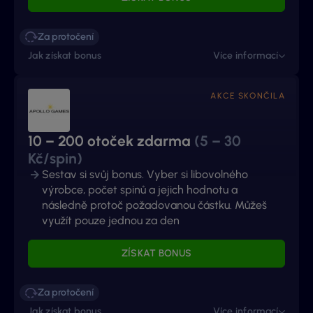
Za protočení
Jak získat bonus
AKCE SKONČILA
10 – 200 otoček zdarma
(5 – 30
Kč/spin)
Sestav si svůj bonus. Vyber si libovolného
výrobce, počet spinů a jejich hodnotu a
následně protoč požadovanou částku. Můžeš
využít pouze jednou za den
ZÍSKAT BONUS
Za protočení
Jak získat bonus