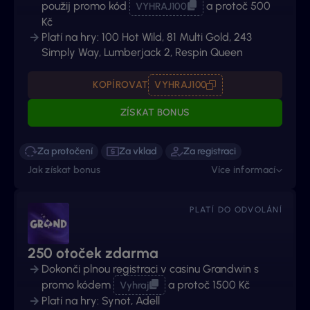
použij promo kód
a protoč 500
VYHRAJ100
Kč
Platí na hry: 100 Hot Wild, 81 Multi Gold, 243
Simply Way, Lumberjack 2, Respin Queen
KOPÍROVAT
VYHRAJ100
ZÍSKAT BONUS
Za protočení
Za vklad
Za registraci
Jak získat bonus
PLATÍ DO ODVOLÁNÍ
250 otoček zdarma
Dokonči plnou registraci v casinu Grandwin s
promo kódem
a protoč 1500 Kč
Vyhraj
Platí na hry: Synot, Adell