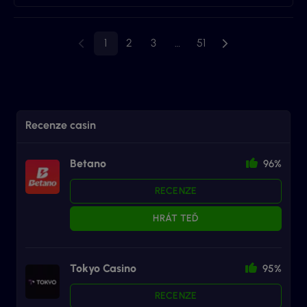
1
2
3
…
51
Recenze casin
Betano
96%
RECENZE
HRÁT TEĎ
Tokyo Casino
95%
RECENZE