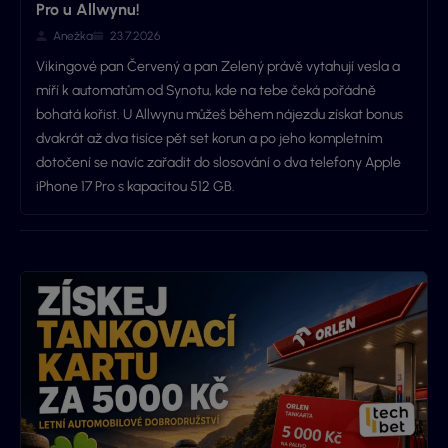
Pro u Allwynu!
Anežka
23.7.2026
Vikingové pan Červený a pan Zelený právě vytahují vesla a
míří k automatům od Synotu, kde na tebe čeká pořádně
bohatá kořist. U Allwynu můžeš během nájezdu získat bonus
dvakrát až dva tisíce pět set korun a po jeho kompletním
dotočení se navíc zařadit do slosování o dva telefony Apple
iPhone 17 Pro s kapacitou 512 GB.