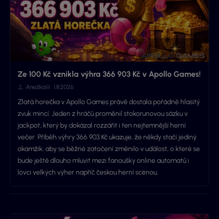
Ze 100 Kč vznikla výhra 366 903 Kč v Apollo Games!
Anežka
1.8.2026
Zlatá horečka v Apollo Games právě dostala pořádně hlasitý
zvuk mincí. Jeden z hráčů proměnil stokorunovou sázku v
jackpot, který by dokázal rozzářit i ten nejtemnější herní
večer. Příběh výhry 366 903 Kč ukazuje, že někdy stačí jediný
okamžik, aby se běžné zatočení změnilo v událost, o které se
bude ještě dlouho mluvit mezi fanoušky online automatů i
lovci velkých výher napříč českou herní scénou.