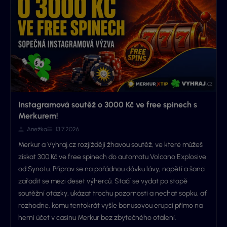
Instagramová soutěž o 3000 Kč ve free spinech s
Merkurem!
Anežka
13.7.2026
Merkur a Vyhraj.cz rozjíždějí žhavou soutěž, ve které můžeš
získat 300 Kč ve free spinech do automatu Volcano Explosive
od Synotu. Připrav se na pořádnou dávku lávy, napětí a šanci
zařadit se mezi deset výherců. Stačí se vydat po stopě
soutěžní otázky, ukázat trochu pozornosti a nechat sopku, ať
rozhodne, komu tentokrát vyšle bonusovou erupci přímo na
herní účet v casinu Merkur bez zbytečného otálení.