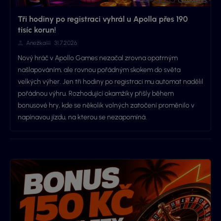
Tři hodiny po registraci vyhrál u Apolla přes 190
tisíc korun!
Anežka
31.7.2026
Nový hráč v Apollo Games nezačal zrovna opatrným
našlapováním, ale rovnou pořádným skokem do světa
velkých výher. Jen tři hodiny po registraci mu automat nadělil
pořádnou výhru. Rozhodující okamžiky přišly během
bonusové hry, kde se několik volných zatočení proměnilo v
napínavou jízdu, na kterou se nezapomíná.