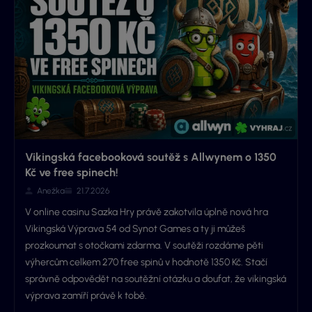
Vikingská facebooková soutěž s Allwynem o 1350
Kč ve free spinech!
Anežka
21.7.2026
V online casinu Sazka Hry právě zakotvila úplně nová hra
Vikingská Výprava 54 od Synot Games a ty ji můžeš
prozkoumat s otočkami zdarma. V soutěži rozdáme pěti
výhercům celkem 270 free spinů v hodnotě 1350 Kč. Stačí
správně odpovědět na soutěžní otázku a doufat, že vikingská
výprava zamíří právě k tobě.