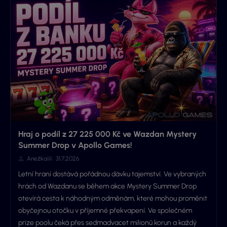
Hraj o podíl z 27 225 000 Kč ve Wazdan Mystery
Summer Drop v Apollo Games!
Anežka
31.7.2026
Letní hraní dostává pořádnou dávku tajemství. Ve vybraných
hrách od Wazdanu se během akce Mystery Summer Drop
otevírá cesta k náhodným odměnám, které mohou proměnit
obyčejnou otočku v příjemné překvapení. Ve společném
prize poolu čeká přes sedmadvacet milionů korun a každý