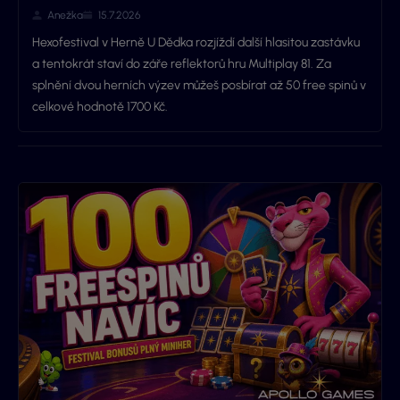
Anežka
15.7.2026
Hexofestival v Herně U Dědka rozjíždí další hlasitou zastávku
a tentokrát staví do záře reflektorů hru Multiplay 81. Za
splnění dvou herních výzev můžeš posbírat až 50 free spinů v
celkové hodnotě 1700 Kč.