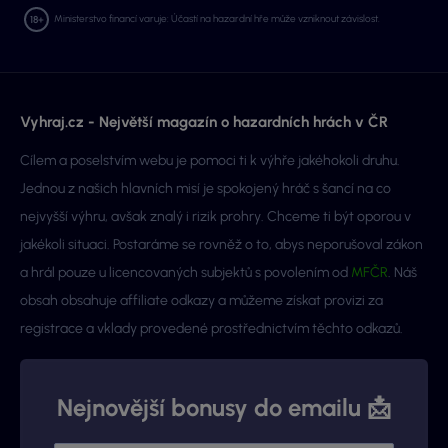
Ministerstvo financí varuje: Účastí na hazardní hře může vzniknout závislost.
Vyhraj.cz - Největší magazín o hazardních hrách v ČR
Cílem a poselstvím webu je pomoci ti k výhře jakéhokoli druhu.
Jednou z našich hlavních misí je spokojený hráč s šancí na co
nejvyšší výhru, avšak znalý i rizik prohry. Chceme ti být oporou v
jakékoli situaci. Postaráme se rovněž o to, abys neporušoval zákon
a hrál pouze u licencovaných subjektů s povolením od
MFČR
. Náš
obsah obsahuje affiliate odkazy a můžeme získat provizi za
registrace a vklady provedené prostřednictvím těchto odkazů.
Nejnovější bonusy do emailu 📩