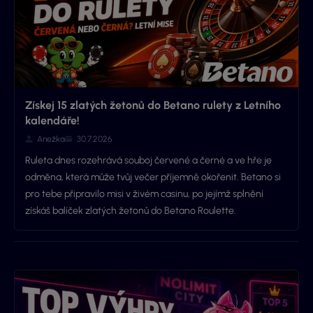
Získej 15 zlatých žetonů do Betano rulety z Letního
kalendáře!
Anežka
30.7.2026
Ruleta dnes rozehrává souboj červené a černé a ve hře je
odměna, která může tvůj večer příjemně okořenit. Betano si
pro tebe připravilo misi v živém casinu, po jejímž splnění
získáš balíček zlatých žetonů do Betano Roulette.