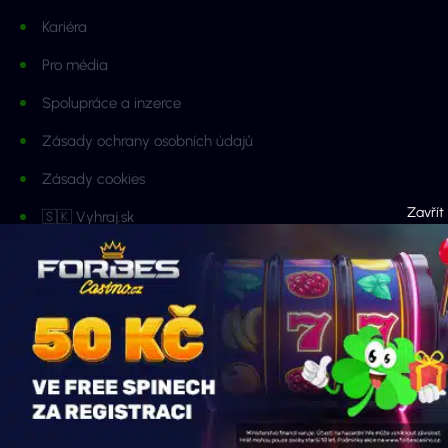
Kariéra
Pro média
Spolupráce a inzerce
Zásady ochrany osobních údajů
Zásady cookies
🇸🇰 Vyhraj.sk
🇬🇧 Bonus-Menu.co.uk
🇧🇷 BonusMenu.com.br
Sleduj Vyhraj.cz