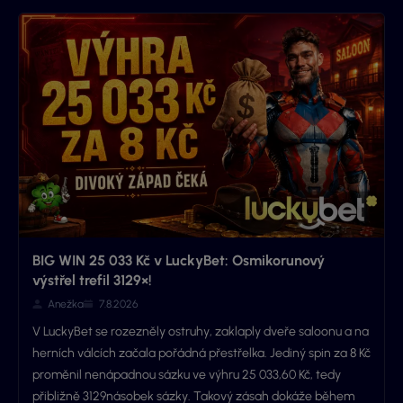
BIG WIN 25 033 Kč v LuckyBet: Osmikorunový
výstřel trefil 3129×!
Anežka
7.8.2026
V LuckyBet se rozezněly ostruhy, zaklaply dveře saloonu a na
herních válcích začala pořádná přestřelka. Jediný spin za 8 Kč
proměnil nenápadnou sázku ve výhru 25 033,60 Kč, tedy
přibližně 3129násobek sázky. Takový zásah dokáže během