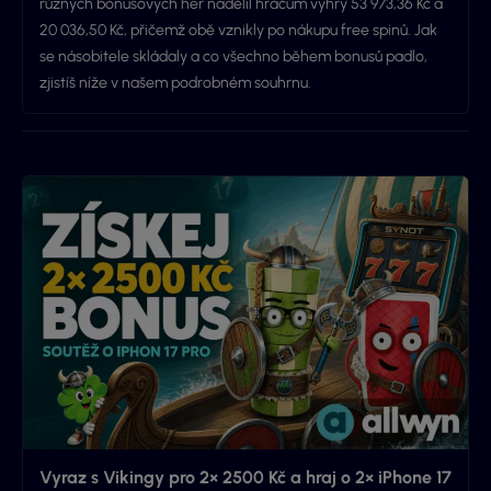
různých bonusových her nadělil hráčům výhry 53 973,36 Kč a
20 036,50 Kč, přičemž obě vznikly po nákupu free spinů. Jak
se násobitele skládaly a co všechno během bonusů padlo,
zjistíš níže v našem podrobném souhrnu.
Vyraz s Vikingy pro 2× 2500 Kč a hraj o 2× iPhone 17