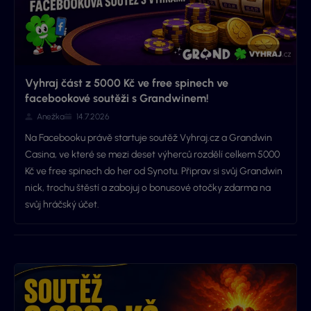
Vyhraj část z 5000 Kč ve free spinech ve
facebookové soutěži s Grandwinem!
Anežka
14.7.2026
Na Facebooku právě startuje soutěž Vyhraj.cz a Grandwin
Casina, ve které se mezi deset výherců rozdělí celkem 5000
Kč ve free spinech do her od Synotu. Připrav si svůj Grandwin
nick, trochu štěstí a zabojuj o bonusové otočky zdarma na
svůj hráčský účet.