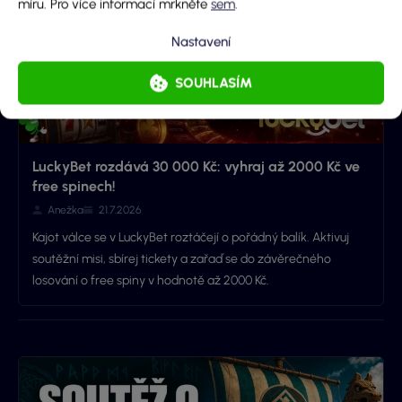
míru. Pro více informací mrkněte
sem
.
Nastavení
SOUHLASÍM
LuckyBet rozdává 30 000 Kč: vyhraj až 2000 Kč ve
free spinech!
Anežka
21.7.2026
Kajot válce se v LuckyBet roztáčejí o pořádný balík. Aktivuj
soutěžní misi, sbírej tickety a zařaď se do závěrečného
losování o free spiny v hodnotě až 2000 Kč.