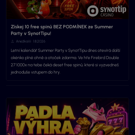
Získej 10 free spinů BEZ PODMÍNEK ze Summer
Party v SynotTipu!
Anežka
1.8.2026
Letní kalendář Summer Party v SynotTipu dnes otevírá další
okénko plné ohně a otoček zdarma. Ve hře Firebird Double
27 1000x na tebe čeká deset free spinů, které si vyzvedneš
jednoduše vstupem do hry.