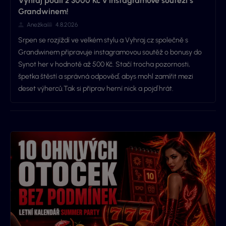
Vyhraj podíl z 3000 Kč v instagramové soutěži s
Grandwinem!
Anežka
4.8.2026
Srpen se rozjíždí ve velkém stylu a Vyhraj.cz společně s
Grandwinem připravuje instagramovou soutěž o bonusy do
Synot her v hodnotě až 500 Kč. Stačí trocha pozornosti,
špetka štěstí a správná odpověď, abys mohl zamířit mezi
deset výherců.Tak si připrav herní nick a pojď hrát.