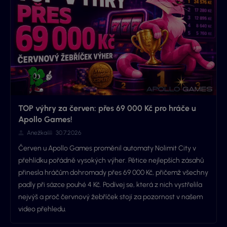
TOP výhry za červen: přes 69 000 Kč pro hráče u
Apollo Games!
Anežka
30.7.2026
Červen u Apollo Games proměnil automaty Nolimit City v
přehlídku pořádně vysokých výher. Pětice nejlepších zásahů
přinesla hráčům dohromady přes 69 000 Kč, přičemž všechny
padly při sázce pouhé 4 Kč. Podívej se, která z nich vystřelila
nejvýš a proč červnový žebříček stojí za pozornost v našem
video přehledu.