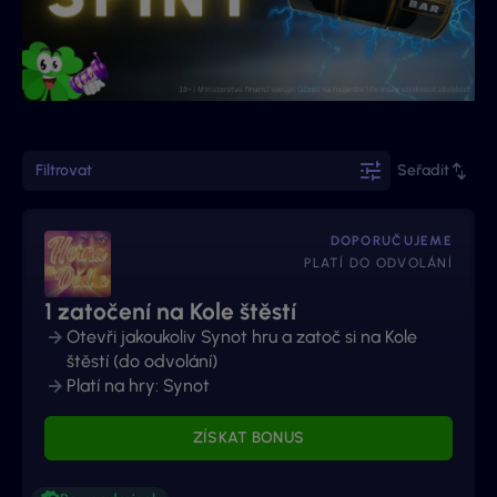
Filtrovat
Seřadit
DOPORUČUJEME
PLATÍ DO ODVOLÁNÍ
1 zatočení na Kole štěstí
Otevři jakoukoliv Synot hru a zatoč si na Kole
štěstí (do odvolání)
Platí na hry: Synot
ZÍSKAT BONUS