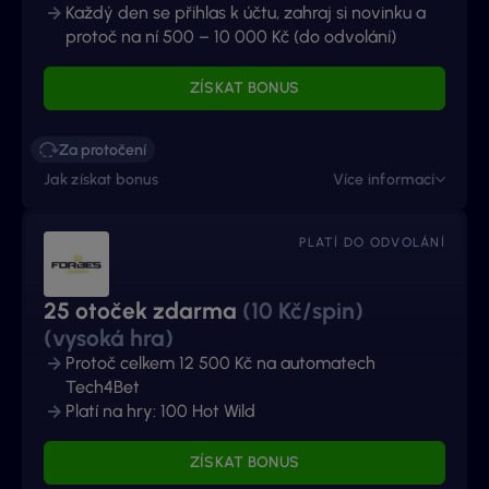
Každý den se přihlas k účtu, zahraj si novinku a
protoč na ní 500 – 10 000 Kč (do odvolání)
ZÍSKAT BONUS
Za protočení
Jak získat bonus
PLATÍ DO ODVOLÁNÍ
25 otoček zdarma
(10 Kč/spin)
(vysoká hra)
Protoč celkem 12 500 Kč na automatech
Tech4Bet
Platí na hry: 100 Hot Wild
ZÍSKAT BONUS