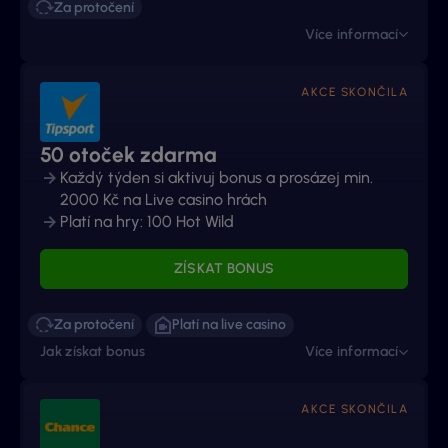
Za protočení
AKCE SKONČILA
50 otoček zdarma
Každý týden si aktivuj bonus a prosázej min.
2000 Kč na Live casino hrách
Platí na hry: 100 Hot Wild
ZÍSKAT BONUS
Za protočení
Platí na live casino
Jak získat bonus
AKCE SKONČILA