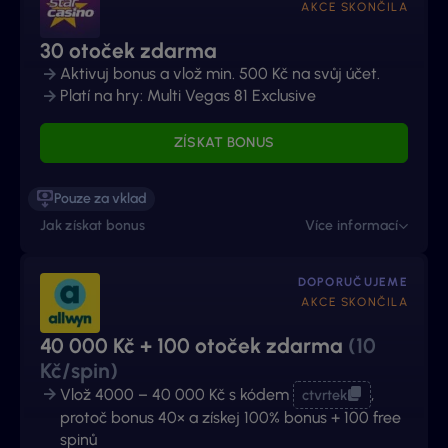
AKCE SKONČILA
30 otoček zdarma
Aktivuj bonus a vlož min. 500 Kč na svůj účet.
Platí na hry: Multi Vegas 81 Exclusive
ZÍSKAT BONUS
Pouze za vklad
Jak získat bonus
DOPORUČUJEME
AKCE SKONČILA
40 000 Kč + 100 otoček zdarma
(10
Kč/spin)
Vlož 4000 – 40 000 Kč s kódem
,
ctvrtek
protoč bonus 40× a získej 100% bonus + 100 free
spinů