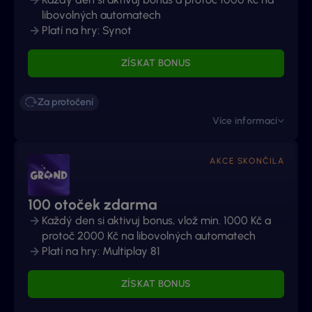
libovolných automatech
Platí na hry: Synot
ZÍSKAT BONUS
Za protočení
AKCE SKONČILA
100 otoček zdarma
Každý den si aktivuj bonus, vlož min. 1000 Kč a
protoč 2000 Kč na libovolných automatech
Platí na hry: Multiplay 81
ZÍSKAT BONUS