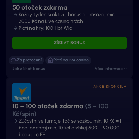
50 otoček zdarma
Každý týden si aktivuj bonus a prosázej min.
2000 Kč na Live casino hrách
Platí na hry: 100 Hot Wild
ZÍSKAT BONUS
Za protočení
Platí na live casino
Jak získat bonus
AKCE SKONČILA
10 – 100 otoček zdarma
(5 – 100
Kč/spin)
Zúčastni se turnaje, toč se sázkou min. 10 Kč = 1
bod, odehraj min. 10 kol a získej 500 – 90 000
bodů pro FS