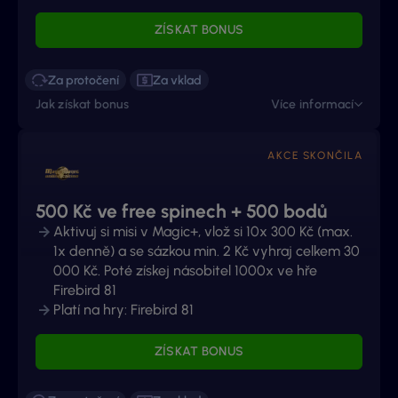
ZÍSKAT BONUS
Za protočení
Za vklad
Jak získat bonus
AKCE SKONČILA
500 Kč ve free spinech + 500 bodů
Aktivuj si misi v Magic+, vlož si 10x 300 Kč (max.
1x denně) a se sázkou min. 2 Kč vyhraj celkem 30
000 Kč. Poté získej násobitel 1000x ve hře
Firebird 81
Platí na hry: Firebird 81
ZÍSKAT BONUS