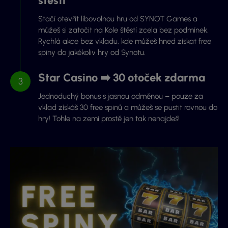
štěstí
Stačí otevřít libovolnou hru od SYNOT Games a
můžeš si zatočit na Kole štěstí zcela bez podmínek.
Rychlá akce bez vkladu, kde můžeš hned získat free
spiny do jakékoliv hry od Synotu.
Star Casino ➡️ 30 otoček zdarma
Jednoduchý bonus s jasnou odměnou – pouze za
vklad získáš 30 free spinů a můžeš se pustit rovnou do
hry! Tohle na zemi prostě jen tak nenajdeš!