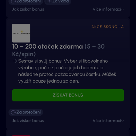
Za protočení
Za vklad
Jak získat bonus
AKCE SKONČILA
10 – 200 otoček zdarma
(5 – 30
Kč/spin)
Sestav si svůj bonus. Vyber si libovolného
výrobce, počet spinů a jejich hodnotu a
následně protoč požadovanou částku. Můžeš
využít pouze jednou za den.
ZÍSKAT BONUS
Za protočení
Jak získat bonus