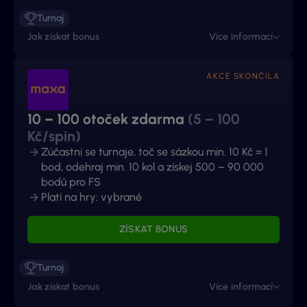
Turnaj
Jak získat bonus
AKCE SKONČILA
10 – 100 otoček zdarma
(5 – 100
Kč/spin)
Zúčastni se turnaje, toč se sázkou min. 10 Kč = 1
bod, odehraj min. 10 kol a získej 500 – 90 000
bodů pro FS
Platí na hry: vybrané
ZÍSKAT BONUS
Turnaj
Jak získat bonus