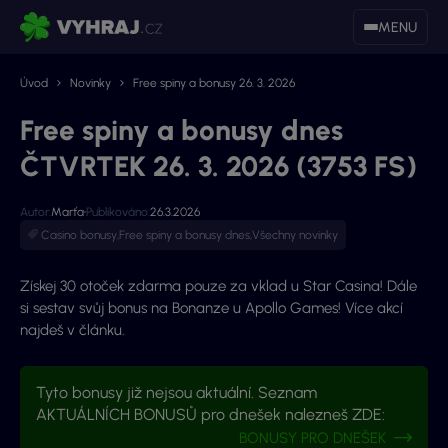
MENU
Úvod
Novinky
Free spiny a bonusy 26. 3. 2026
Free spiny a bonusy dnes
ČTVRTEK 26. 3. 2026 (3753 FS)
Autor:
Marťa
Publikováno:
26.3.2026
Casino bonusy
,
Free spiny a bonusy dnes
,
Všechny novinky
Získej 30 otoček zdarma pouze za vklad u Star Casina! Dále
si sestav svůj bonus na Bonanze u Apollo Games! Více akcí
najdeš v článku.
Tyto bonusy již nejsou aktuální. Seznam
AKTUÁLNÍCH BONUSŮ pro dnešek nalezneš ZDE:
BONUSY PRO DNEŠEK