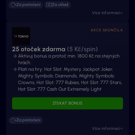
Za protočení
Za vklad
AKCE SKONČILA
25 otoček zdarma
(5 Kč/spin)
Aktivuj bonus a protoč min. 1800 Kč na stejných
hrách.
Platí na hry: Hot Slot: Mystery Jackpot Joker,
Mighty Symbols: Diamonds, Mighty Symbols:
Crowns, Hot Slot: 777 Rubies, Hot Slot: 777 Stars,
Hot Slot: 777 Cash Out Extremely Light
ZÍSKAT BONUS
Za protočení