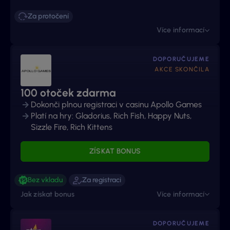
Za protočení
DOPORUČUJEME
AKCE SKONČILA
100 otoček zdarma
Dokonči plnou registraci v casinu Apollo Games
Platí na hry: Gladorius, Rich Fish, Happy Nuts,
Sizzle Fire, Rich Kittens
ZÍSKAT BONUS
Bez vkladu
Za registraci
Jak získat bonus
DOPORUČUJEME