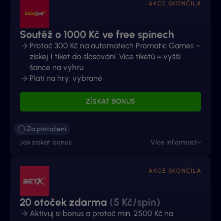
AKCE SKONČILA
Soutěž o 1000 Kč ve free spinech
Protoč 300 Kč na automatech Promatic Games –
získej 1 tiket do slosování. Více tiketů = vyšší
šance na výhru
Platí na hry: vybrané
ZÍSKAT BONUS
Za protočení
Jak získat bonus
AKCE SKONČILA
20 otoček zdarma
(5 Kč/spin)
Aktivuj si bonus a protoč min. 2500 Kč na