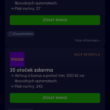
libovolných automatech.
Platí na hry: 27
ZÍSKAT BONUS
Za protočení
AKCE SKONČILA
35 otoček zdarma
Aktivuj si bonus a protoč min. 500 Kč na
libovolných automatech.
Platí na hry: 243
ZÍSKAT BONUS