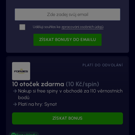
Uděluji souhlas ke
zpracování osobních údajů
PLATÍ DO ODVOLÁNÍ
10 otoček zdarma
(10 Kč/spin)
Nakup si free spiny v obchodě za 110 věrnostních
bodů
Platí na hry: Synot
ZÍSKAT BONUS