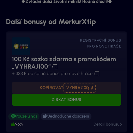
🍀Zvládni další životní milník! Hodně štěstí!🍀
Další bonusy od MerkurXtip
REGISTRAČNÍ BONUS
PRO NOVÉ HRÁČE
100 Kč sázka zdarma s promokódem
„VYHRAJ100“
+ 333 Free spinů bonus pro nové hráče
KOPÍROVAT
VYHRAJ100
ZÍSKAT BONUS
Pouze u nás
Jednoduché dosažení
96%
Detail bonusu