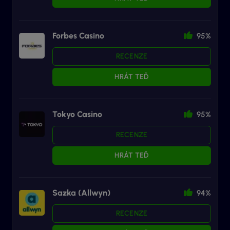
Forbes Casino
95%
RECENZE
HRÁT TEĎ
Tokyo Casino
95%
RECENZE
HRÁT TEĎ
Sazka (Allwyn)
94%
RECENZE