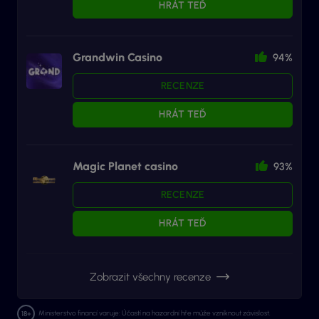
HRÁT TEĎ
Grandwin Casino
94%
RECENZE
HRÁT TEĎ
Magic Planet casino
93%
RECENZE
HRÁT TEĎ
Zobrazit všechny recenze
Ministerstvo financí varuje: Účastí na hazardní hře může vzniknout závislost.