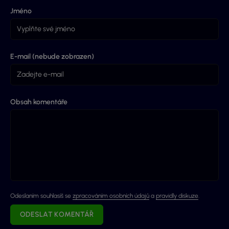
Jméno
E-mail (nebude zobrazen)
Obsah komentáře
Odeslaním souhlasíš se
zpracováním osobních údajů
a
pravidly diskuze
.
ODESLAT KOMENTÁŘ