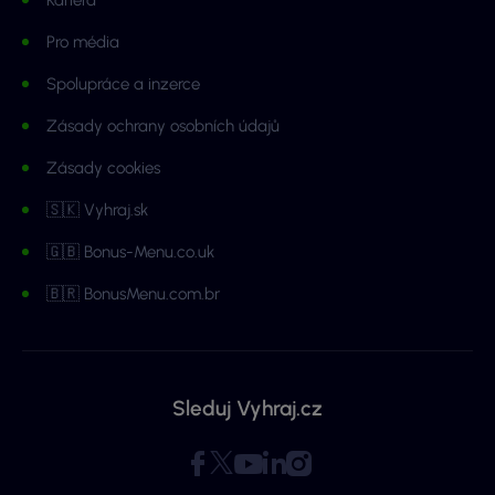
Pro média
Spolupráce a inzerce
Zásady ochrany osobních údajů
Zásady cookies
🇸🇰 Vyhraj.sk
🇬🇧 Bonus-Menu.co.uk
🇧🇷 BonusMenu.com.br
Sleduj Vyhraj.cz