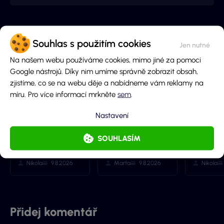
Související články
Souhlas s použitím cookies
Na našem webu používáme cookies, mimo jiné za pomoci
Google nástrojů. Díky nim umíme správně zobrazit obsah,
zjistíme, co se na webu děje a nabídneme vám reklamy na
míru. Pro více informací mrkněte
sem
.
Summer Party v
Nejlevnější
Free spi
Nastavení
casinu Synottip
casino automaty
bonusy 
přináší 20 spinů!
v Česku: Zahraj si
NEDĚLE 9
SOUHLASÍM
už za pár haléřů!
2026 (1
Nikola
9.8.2026
Marťa
9.8.2026
Nikola
Přidej komentář