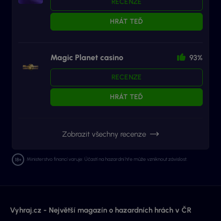
RECENZE
HRÁT TEĎ
Magic Planet casino
93%
RECENZE
HRÁT TEĎ
Zobrazit všechny recenze
Ministerstvo financí varuje: Účastí na hazardní hře může vzniknout závislost.
Vyhraj.cz - Největší magazín o hazardních hrách v ČR