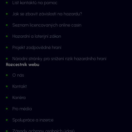
List kontaktů na pomoc
Jak se zbavit závislosti na hazardu?
Seznam licencovaných online casin
Hazardní a loterijní zákon
Projekt zodpovědné hraní
Národní stránky pro snížení rizik hazardního hraní
Rozcestník webu
O nás
Kontakt
Kariéra
Pro média
Spolupráce a inzerce
Zásady ochrany osobních údajů