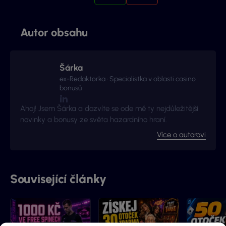
Autor obsahu
Šárka
ex-Redaktorka · Specialistka v oblasti casino
bonusů
Ahoj! Jsem Šárka a dozvíte se ode mě ty nejdůležitější
novinky a bonusy ze světa hazardního hraní.
Více o autorovi
Související články