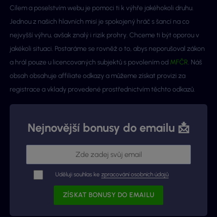
Cílem a poselstvím webu je pomoci ti k výhře jakéhokoli druhu.
Jednou z našich hlavních misí je spokojený hráč s šancí na co
nejvyšší výhru, avšak znalý i rizik prohry. Chceme ti být oporou v
jakékoli situaci. Postaráme se rovněž o to, abys neporušoval zákon
a hrál pouze u licencovaných subjektů s povolením od
MFČR
. Náš
obsah obsahuje affiliate odkazy a můžeme získat provizi za
registrace a vklady provedené prostřednictvím těchto odkazů.
Nejnovější bonusy do emailu 📩
Uděluji souhlas ke
zpracování osobních údajů