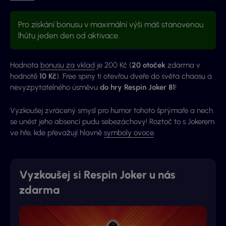
Pro získání bonusu v maximální výši máš stanovenou
lhůtu jeden den od aktivace.
Hodnota
bonusu za vklad
je 200 Kč (
20 otoček
zdarma v
hodnotě
10 Kč
). Free spiny ti otevřou dveře do světa chaosu a
nevyzpytatelného úsměvu
do hry Respin Joker 81
!
Vyzkoušej zvrácený smysl pro humor tohoto šprýmaře a nech
se unést jeho absencí pudu sebezáchovy! Roztoč to s Jokerem
ve hře, kde převažují hlavně
symboly ovoce
.
Vyzkoušej si Respin Joker u nás
zdarma