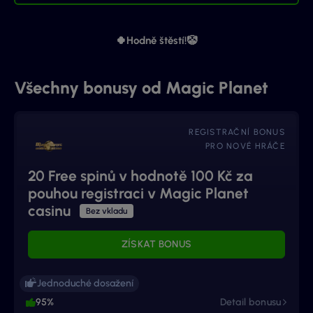
🍀Hodně štěstí!🤡
Všechny bonusy od Magic Planet
REGISTRAČNÍ BONUS
PRO NOVÉ HRÁČE
20 Free spinů v hodnotě 100 Kč za
pouhou registraci v Magic Planet
casinu
Bez vkladu
ZÍSKAT BONUS
Jednoduché dosažení
95%
Detail bonusu