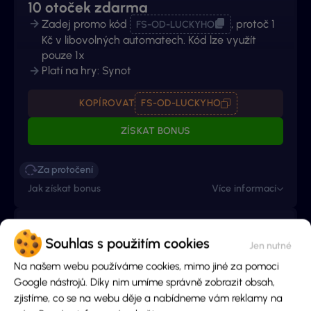
10 otoček zdarma
Zadej promo kód
, protoč 1
FS-OD-LUCKYHO
Kč v libovolných automatech. Kód lze využít
pouze 1x
Platí na hry: Synot
KOPÍROVAT
FS-OD-LUCKYHO
ZÍSKAT BONUS
Za protočení
Jak získat bonus
AKCE SKONČILA
Souhlas s použitím cookies
Na našem webu používáme cookies, mimo jiné za pomoci
30 otoček zdarma
(5 Kč/spin)
Google nástrojů. Díky nim umíme správně zobrazit obsah,
Aktivuj si bonus a protoč min. 3000 Kč na
zjistíme, co se na webu děje a nabídneme vám reklamy na
automatu Way to Hell 2