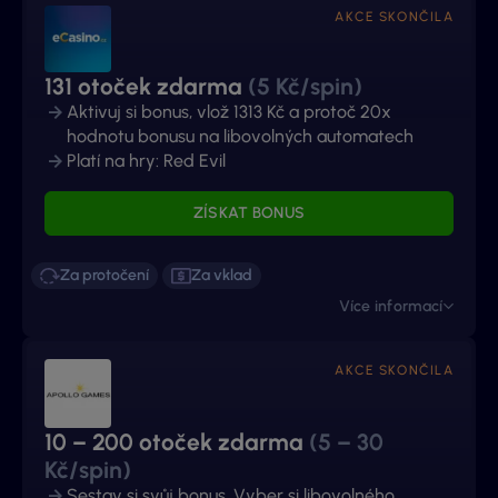
AKCE SKONČILA
131 otoček zdarma
(5 Kč/spin)
Aktivuj si bonus, vlož 1313 Kč a protoč 20x
hodnotu bonusu na libovolných automatech
Platí na hry: Red Evil
ZÍSKAT BONUS
Za protočení
Za vklad
AKCE SKONČILA
10 – 200 otoček zdarma
(5 – 30
Kč/spin)
Sestav si svůj bonus. Vyber si libovolného