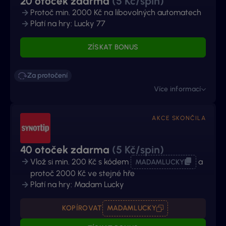
20 otoček zdarma
(5 Kč/spin)
Protoč min. 2000 Kč na libovolných automatech
Platí na hry: Lucky 77
ZÍSKAT BONUS
Za protočení
AKCE SKONČILA
40 otoček zdarma
(5 Kč/spin)
Vlož si min. 200 Kč s kódem
a
MADAMLUCKY
protoč 2000 Kč ve stejné hře
Platí na hry: Madam Lucky
KOPÍROVAT
MADAMLUCKY