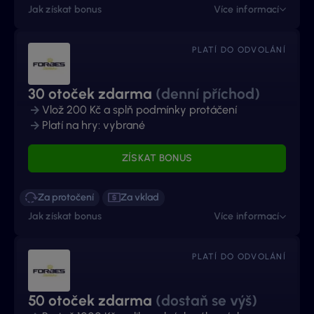
Jak získat bonus
PLATÍ DO ODVOLÁNÍ
30 otoček zdarma
(denní příchod)
Vlož 200 Kč a splň podmínky protáčení
Platí na hry: vybrané
ZÍSKAT BONUS
Za protočení
Za vklad
Jak získat bonus
PLATÍ DO ODVOLÁNÍ
50 otoček zdarma
(dostaň se výš)