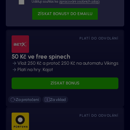
Uděluji souhlas ke
zpracování osobních údajů
PLATÍ DO ODVOLÁNÍ
50 Kč ve free spinech
Vlož 250 Kč a protoč 250 Kč na automatu Vikings
Platí na hry: Kajot
ZÍSKAT BONUS
Za protočení
Za vklad
PLATÍ DO ODVOLÁNÍ