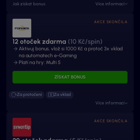
Jak získat bonus
AKCE SKONČILA
12 otoček zdarma
(10 Kč/spin)
Aktivuj bonus, vlož si 1000 Kč a protoč 3x vklad
na automatech e-Gaming
Platí na hry: Multi 5
ZÍSKAT BONUS
Za protočení
Za vklad
AKCE SKONČILA