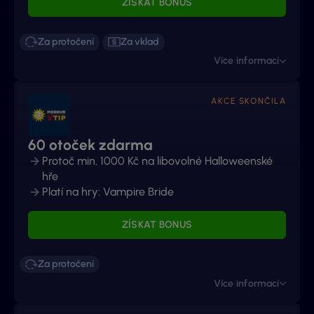
ZÍSKAT BONUS
Za protočení
Za vklad
AKCE SKONČILA
60 otoček zdarma
Protoč min. 1000 Kč na libovolné Halloweenské
hře
Platí na hry: Vampire Bride
ZÍSKAT BONUS
Za protočení