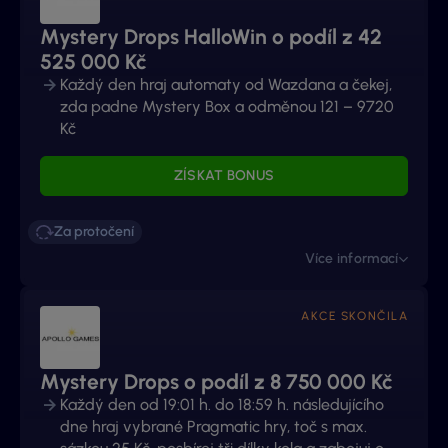
Mystery Drops HalloWin o podíl z 42
525 000 Kč
Každý den hraj automaty od Wazdana a čekej,
zda padne Mystery Box a odměnou 121 – 9720
Kč
ZÍSKAT BONUS
Za protočení
AKCE SKONČILA
Mystery Drops o podíl z 8 750 000 Kč
Každý den od 19:01 h. do 18:59 h. následujícího
dne hraj vybrané Pragmatic hry, toč s max.