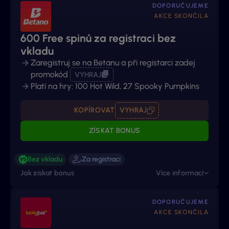
DOPORUČUJEME
AKCE SKONČILA
600 Free spinů za registraci bez
vkladu
Zaregistruj se na Betanu a při registarci zadej
promokód
VYHRAJ
Platí na hry: 100 Hot Wild, 27 Spooky Pumpkins
KOPÍROVAT
VYHRAJ
ZÍSKAT BONUS
Bez vkladu
Za registraci
Jak získat bonus
DOPORUČUJEME
AKCE SKONČILA