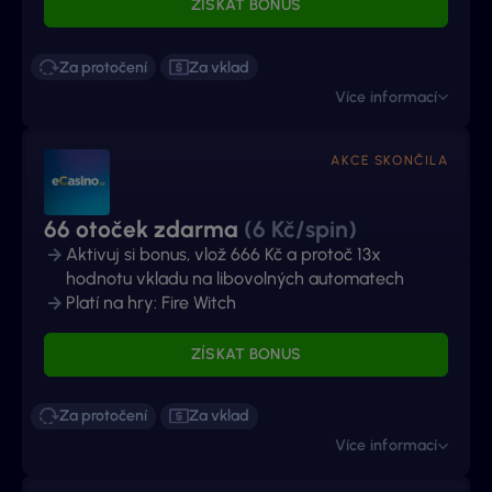
ZÍSKAT BONUS
Za protočení
Za vklad
AKCE SKONČILA
66 otoček zdarma
(6 Kč/spin)
Aktivuj si bonus, vlož 666 Kč a protoč 13x
hodnotu vkladu na libovolných automatech
Platí na hry: Fire Witch
ZÍSKAT BONUS
Za protočení
Za vklad