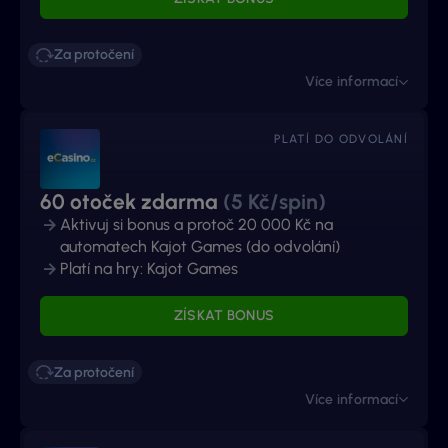
Za protočení
PLATÍ DO ODVOLÁNÍ
60 otoček zdarma
(5 Kč/spin)
Aktivuj si bonus a protoč 20 000 Kč na
automatech Kajot Games (do odvolání)
Platí na hry: Kajot Games
ZÍSKAT BONUS
Za protočení