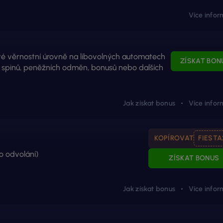
vé věrnostní úrovně na libovolných automatech
ZÍSKAT BON
 spinů, peněžních odměn, bonusů nebo dalších
Jak získat bonus
KOPÍROVAT
FIESTA
o odvolání)
ZÍSKAT BONUS
Jak získat bonus