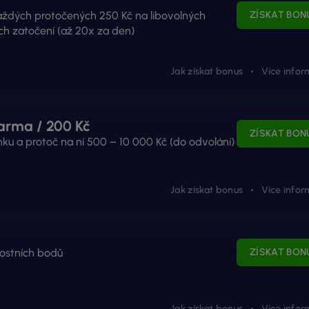
ZÍSKAT BON
každých protočených 250 Kč na libovolných
ch zatočení (až 20x za den)
Jak získat bonus
darma / 200 Kč
ZÍSKAT BON
inku a protoč na ní 500 – 10 000 Kč (do odvolání)
Jak získat bonus
ZÍSKAT BON
nostních bodů
Jak získat bonus