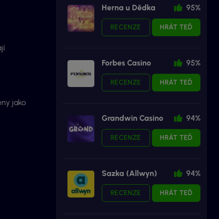
Herna u Dědka
95%
RECENZE
HRÁT TEĎ
jí
Forbes Casino
95%
RECENZE
HRÁT TEĎ
eny jako
Grandwin Casino
94%
RECENZE
HRÁT TEĎ
Sazka (Allwyn)
94%
RECENZE
HRÁT TEĎ