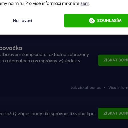
amy na míru. Pro více informací mrkněte
sem
.
ZÍSKAT BON
h 7 dnech. Aktivuj tím, že vstoupíš do hry
 a získej free spiny nebo sázky zdarma
Nastavení
SOUHLASÍM
ipovačka
m fotbalovém šampionátu (aktuálně zobrazený
ZÍSKAT BON
ých automatech a za správný výsledek v
Jak získat bonus
ZÍSKAT BON
za každý zápas body dle správnosti svého tipu.