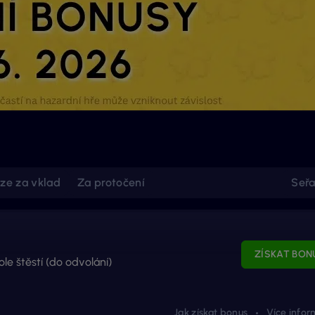
ze za vklad
Za protočení
Seřa
ZÍSKAT BON
ole štěstí (do odvolání)
Jak získat bonus