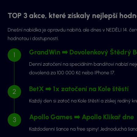
TOP 3 akce, které získaly nejlepší hod
Dnešní nabídka je opravdu nabitá, ale dnes v NEDĚLI 14. červ
hodnotou i dostupností.
GrandWin ➡️ Dovolenkový Štědrý B
Denní zatočení na speciálním banditovi nabízí nej
dovolená za 100 000 Kč nebo IPhone 17.
BetX ➡️ 1x zatočení na Kole štěstí
Každý den si zatoč na Kole štěstí a získej reálný kr
Apollo Games ➡️ Apollo Klikař dne
Každodenní šance na free spiny! Jednoduchá šance, 