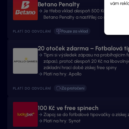
Betano Penalty
vám rekl
Je třeba vklad alespoň 500 Kč v posledníc
Betano Penalty a nastlřílej co nejvíc gólů
Pouze za vklad
PLATÍ DO ODVOLÁNÍ
20 otoček zdarma – Fotbalová t
Tipni si výsledek zápasu na probíhající
zápas), protoč alespoň 20 Kč na libovoln
základní hrací době získej free spiny
Platí na hry: Apollo
Za protočení
PLATÍ DO ODVOLÁNÍ
100 Kč ve free spinech
Zapoj se do fotbalové tipovačky a získej 
Platí na hry: Synot