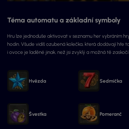
Téma automatu a základní symboly
Hru lze jednoduše aktivovat v seznamu her vybráním hry 4×
hodin. Všude vidíš ozubená kolečka, která dodávají hře 
i ovoce je laděné jinak, než jsi zvyklý a možná tě zaskoč
Hvězda
Sedmička
Švestka
Pomeranč