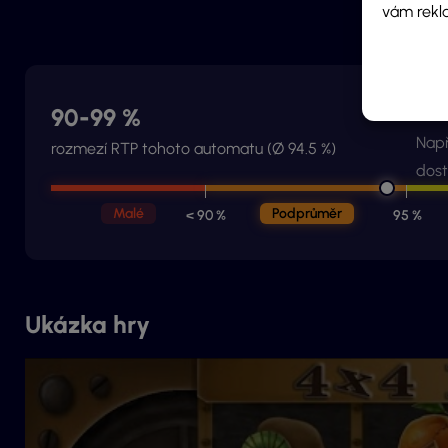
vám rekl
90-99 %
RTP 
Např
rozmezí RTP tohoto automatu (Ø 94.5 %)
dost
Malé
Podprůměr
< 90 %
95 %
Ukázka hry