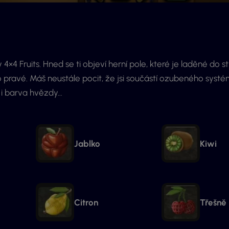
4 Fruits. Hned se ti objeví herní pole, které je laděné do st
to pravé. Máš neustále pocit, že jsi součástí ozubeného syst
í i barva hvězdy…
Jablko
Kiwi
Citron
Třešně