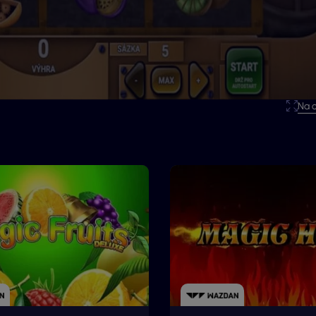
Nefunkční hra
Na 