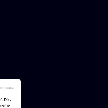
ů. Díky
ídneme