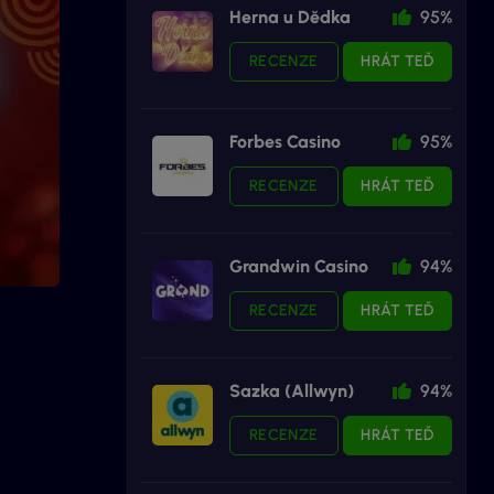
Herna u Dědka
95%
RECENZE
HRÁT TEĎ
Forbes Casino
95%
RECENZE
HRÁT TEĎ
Grandwin Casino
94%
RECENZE
HRÁT TEĎ
Sazka (Allwyn)
94%
RECENZE
HRÁT TEĎ