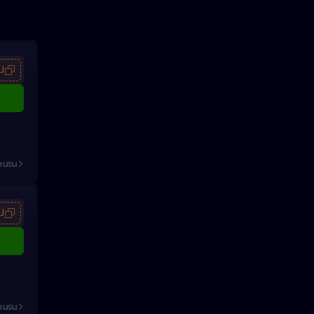
J
nusu
J
nusu