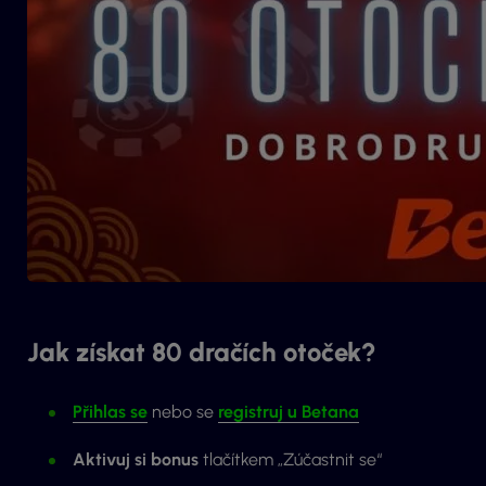
Jak získat 80 dračích otoček?
Přihlas se
nebo se
registruj u Betana
Aktivuj si bonus
tlačítkem „Zúčastnit se“