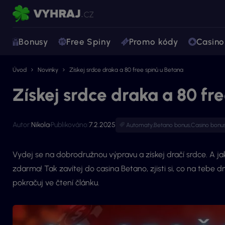
Bonusy
Free Spiny
Promo kódy
Casino
Úvod
Novinky
Získej srdce draka a 80 free spinů u Betana
Získej srdce draka a 80 fr
Autor:
Nikola
Publikováno:
7.2.2025
Automaty
,
Betano bonus
,
Casino bonu
Vydej se na dobrodružnou výpravu a získej dračí srdce. A 
zdarma! Tak zavítej do casina Betano, zjisti si, co na tebe d
pokračuj ve čtení článku.