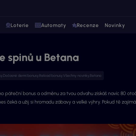
Loterie
Automaty
Recenze
Novinky
ee spinů u Betana
sy
,
Dočasné denní bonusy
,
Reload bonusy
,
Všechny novinky
,
Betano
jako páteční bonus a odměnu za tvou odvahu získáš navíc 80 oto
nes čeká a užij si hromadu zábavy a velké výhry. Pokud tě zajímá 