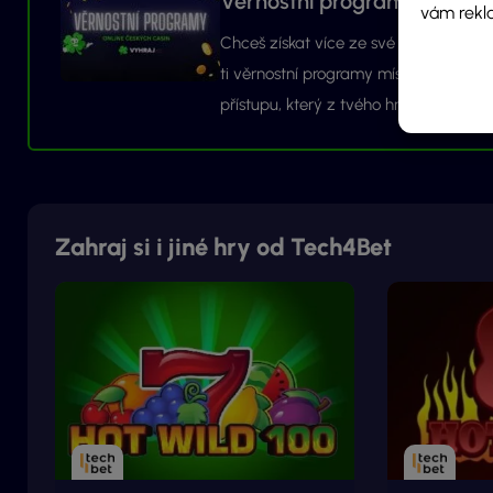
Věrnostní programy online 
vám rekl
Chceš získat více ze své hry v casinu 
ti věrnostní programy místních casin 
přístupu, který z tvého hraní udělá o
Zahraj si i jiné hry od Tech4Bet