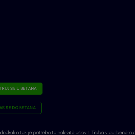
TRUJ SE U BETANA
AS SE DO BETANA
očkali a tak je potřeba to náležitě oslavit. Třeba v oblíbeném