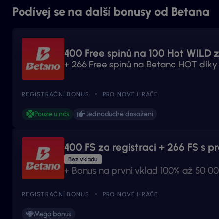
Podívej se na další bonusy od Betana
400 Free spinů na 100 Hot WILD 
+
266 Free spinů na Betano HOT dík
REGISTRAČNÍ BONUS
PRO NOVÉ HRÁČE
Pouze u nás
Jednoduché dosažení
400 FS za registraci + 266 FS s
Bez vkladu
+ Bonus na první vklad 100% až 50 00
REGISTRAČNÍ BONUS
PRO NOVÉ HRÁČE
Mega bonus