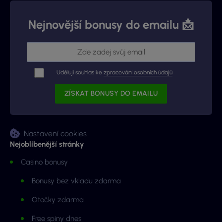
Nejnovější bonusy do emailu 📩
Uděluji souhlas ke
zpracování osobních údajů
Nastavení cookies
Nejoblíbenější stránky
Casino bonusy
Bonusy bez vkladu zdarma
Otočky zdarma
Free spiny dnes