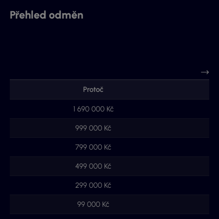
Přehled odměn
Protoč
1 690 000 Kč
999 000 Kč
799 000 Kč
499 000 Kč
299 000 Kč
99 000 Kč