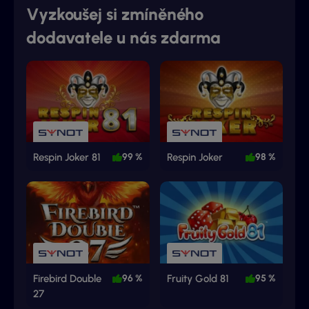
Vyzkoušej si zmíněného
dodavatele u nás zdarma
Respin Joker 81
99 %
Respin Joker
98 %
Firebird Double
96 %
Fruity Gold 81
95 %
27