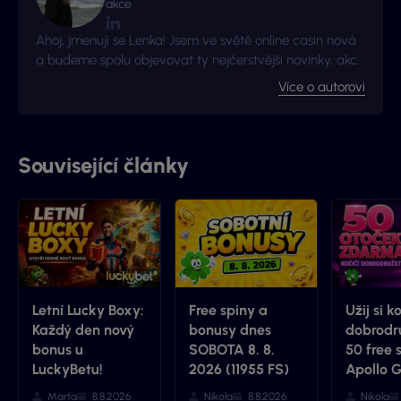
akce
Ahoj, jmenuji se Lenka! Jsem ve světě online casin nová
a budeme spolu objevovat ty nejčerstvější novinky, akce
a bonusy.
Více o autorovi
Související články
Letní Lucky Boxy:
Free spiny a
Užij si k
Každý den nový
bonusy dnes
dobrodru
bonus u
SOBOTA 8. 8.
50 free 
LuckyBetu!
2026 (11955 FS)
Apollo 
Marťa
8.8.2026
Nikola
8.8.2026
Nikola