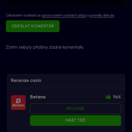
Odeslaním souhlasíš se
zpracováním osobních údajů
a
pravidly diskuze
.
ODESLAT KOMENTÁŘ
Zatím nebyly přidány žádné komentáře.
Recenze casin
Betano
96%
RECENZE
HRÁT TEĎ