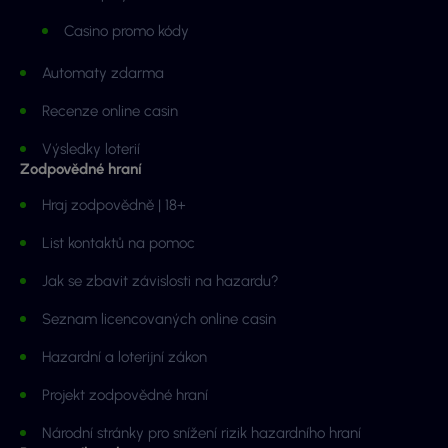
Casino promo kódy
Automaty zdarma
Recenze online casin
Výsledky loterií
Zodpovědné hraní
Hraj zodpovědně | 18+
List kontaktů na pomoc
Jak se zbavit závislosti na hazardu?
Seznam licencovaných online casin
Hazardní a loterijní zákon
Projekt zodpovědné hraní
Národní stránky pro snížení rizik hazardního hraní