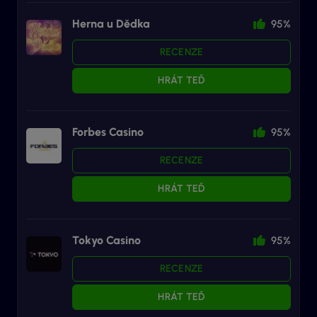
Herna u Dědka
95%
RECENZE
HRÁT TEĎ
Forbes Casino
95%
RECENZE
HRÁT TEĎ
Tokyo Casino
95%
RECENZE
HRÁT TEĎ