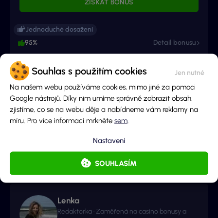
ZÍSKAT BONUS
Jednoduché dosažení
95%
Detail bonusu
Ministerstvo financí varuje: Účastí na hazardní hře může vzniknout závislost.
Souhlas s použitím cookies
Na našem webu používáme cookies, mimo jiné za pomoci
VŠECHNY BONUSY OD GRANDWINU
Google nástrojů. Díky nim umíme správně zobrazit obsah,
zjistíme, co se na webu děje a nabídneme vám reklamy na
míru. Pro více informací mrkněte
sem
.
Líbil se ti tento článek?
Nastavení
SOUHLASÍM
Autor obsahu
Lenka
Redaktorka · Zaměřená na casino bonusy a