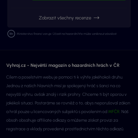
Zobrazit všechny recenze
Ministerstvo financí varuje: Účastí na hazardní hře může vzniknout závislost.
Vyhraj.cz - Největší magazín o hazardních hrách v ČR
Cílem a poselstvím webu je pomoci ti k výhře jakéhokoli druhu.
Jednou z našich hlavních misí je spokojený hráč s šancí na co
nejvyšší výhru, avšak znalý i rizik prohry. Chceme ti být oporou v
jakékoli situaci. Postaráme se rovněž o to, abys neporušoval zákon
a hrál pouze u licencovaných subjektů s povolením od
MFČR
. Náš
obsah obsahuje affiliate odkazy a můžeme získat provizi za
registrace a vklady provedené prostřednictvím těchto odkazů.