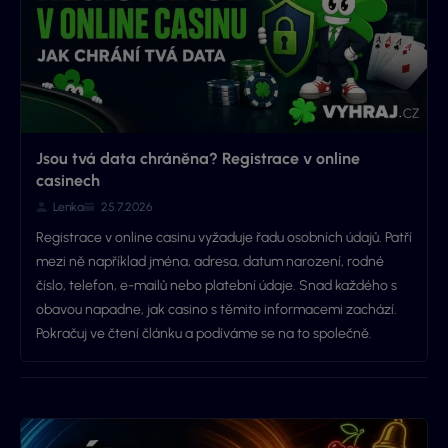
Jsou tvá data chráněna? Registrace v online
casinech
Lenka
25.7.2026
Registrace v online casinu vyžaduje řadu osobních údajů. Patří
mezi ně například jména, adresa, datum narození, rodné
číslo, telefon, e-mailů nebo platební údaje. Snad každého s
obavou napadne, jak casino s těmito informacemi zachází.
Pokračuj ve čtení článku a podíváme se na to společně.