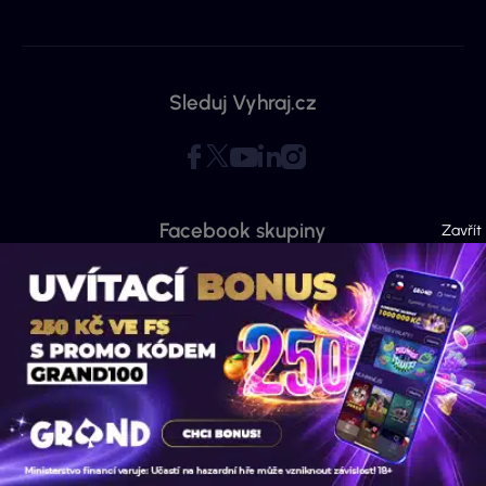
Sleduj Vyhraj.cz
Facebook skupiny
Bonusy
Losy
Loterie
Automaty
Soutěže
Copyright © 2026 - Všechna práva vyhrazena. Vyhraj.cz | Ministerstvo financí
varuje: Účastí na hazardní hře může vzniknout závislost! Stránky mají čistě
informační charakter. Veškeré informace se týkají osob starších 18 let.
Provozovatelem webu je ExeMedia s.r.o. se sídlem Kurzova 2222/16, Stodůlky,
155 00 Praha 5 (IČO: 13992228, DIČ: CZ13992228) · Kontakt:
info@vyhraj.cz