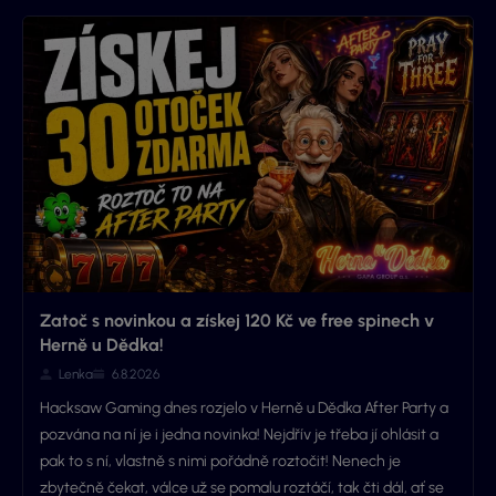
Zatoč s novinkou a získej 120 Kč ve free spinech v
Herně u Dědka!
Lenka
6.8.2026
Hacksaw Gaming dnes rozjelo v Herně u Dědka After Party a
pozvána na ní je i jedna novinka! Nejdřív je třeba jí ohlásit a
pak to s ní, vlastně s nimi pořádně roztočit! Nenech je
zbytečně čekat, válce už se pomalu roztáčí, tak čti dál, ať se