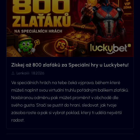
Získej až 800 zlaťáků za Speciální hry u Luckybetu!
Lenka
1.8.2026
Ve speciálních hrách na tebe čeká výprava, během které
můžeš naplnit svou virtuální truhlu pořádným balíkem zlaťáků.
Nasbíranou odměnu pak můžeš proměnit v obchodě dle
svého gusta. Stačí se pustit do hraní, sledovat, jak tvoje
zásoba roste a pak si vybrat poklad, který ti udělá největší
radost.