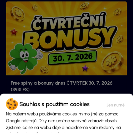
Free spiny a bonusy dnes ČTVRTEK 30. 7. 2026
(3931 FS)
Lenka
30.7.2026
Souhlas s použitím cookies
Dnes na tebe čeká 3931 free spinů v hodnotě až 105 892 Kč.
Sestav si svůj bonus na Bonanze v casinu Apollo Games!
Na našem webu používáme cookies, mimo jiné za pomoci
Google nástrojů. Díky nim umíme správně zobrazit obsah,
Všechny dnešní akce najdeš zde.
zjistíme, co se na webu děje a nabídneme vám reklamy na