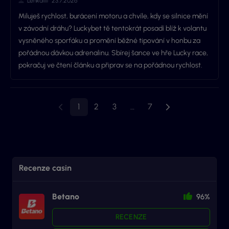
Lenka
23.7.2026
Miluješ rychlost, burácení motoru a chvíle, kdy se silnice mění
v závodní dráhu? Luckybet tě tentokrát posadí blíž k volantu
vysněného sporťáku a promění běžné tipování v honbu za
pořádnou dávkou adrenalinu. Sbírej šance ve hře Lucky race,
pokračuj ve čtení článku a připrav se na pořádnou rychlost.
1
2
3
…
7
Recenze casin
Betano
96%
RECENZE