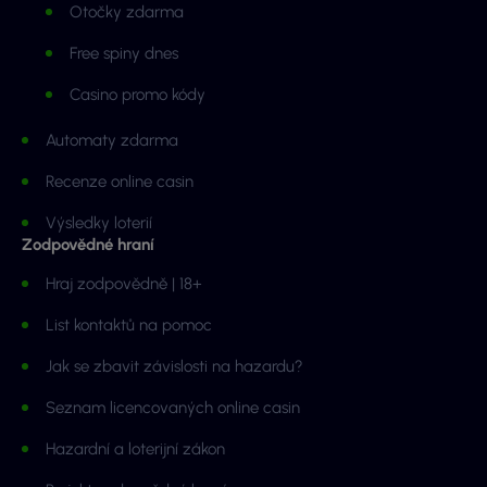
Otočky zdarma
Free spiny dnes
Casino promo kódy
Automaty zdarma
Recenze online casin
Výsledky loterií
Zodpovědné hraní
Hraj zodpovědně | 18+
List kontaktů na pomoc
Jak se zbavit závislosti na hazardu?
Seznam licencovaných online casin
Hazardní a loterijní zákon