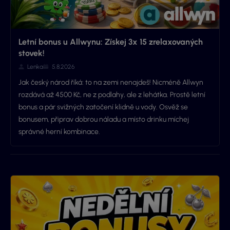
Letní bonus u Allwynu: Získej 3x 15 zrelaxovaných
stovek!
Lenka
5.8.2026
Jak český národ říká: to na zemi nenajdeš! Nicméně Allwyn
rozdává až 4500 Kč, ne z podlahy, ale z lehátka. Prostě letní
bonus a pár svižných zatočení klidně u vody. Osvěž se
bonusem, připrav dobrou náladu a místo drinku míchej
správné herní kombinace.