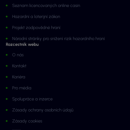
Seznam licencovaných online casin
Hazardní a loterijní zákon
Projekt zodpovědné hraní
Národní stránky pro snížení rizik hazardního hraní
Rozcestník webu
O nás
Kontakt
Kariéra
Pro média
Spolupráce a inzerce
Zásady ochrany osobních údajů
Zásady cookies