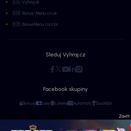
🇸🇰 Vyhraj.sk
🇬🇧 Bonus-Menu.co.uk
🇧🇷 BonusMenu.com.br
Sleduj Vyhraj.cz
Facebook skupiny
Bonusy
Losy
Loterie
Automaty
Soutěže
Copyright © 2026 - Všechna práva vyhrazena. Vyhraj.cz | Ministerstvo financí