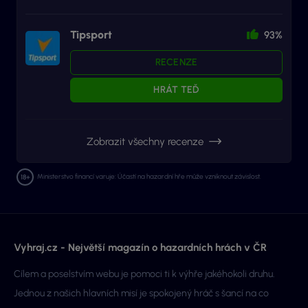
Tipsport
93%
RECENZE
HRÁT TEĎ
Zobrazit všechny recenze
Ministerstvo financí varuje: Účastí na hazardní hře může vzniknout závislost.
Vyhraj.cz - Největší magazín o hazardních hrách v ČR
Cílem a poselstvím webu je pomoci ti k výhře jakéhokoli druhu.
Jednou z našich hlavních misí je spokojený hráč s šancí na co