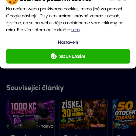
Na našem webu používáme cookies, mimo jiné za pomoci
Google nástrojů. Díky nim umíme správně zobrazit obsah,
Nikola
zjistíme, co se na webu děje a nabídneme vám reklamy na
Redaktorka · Specialistka v oblasti casino
míru. Pro více informací mrkněte
sem
.
bonusů a expertka na casino hry
Nastavení
Zdravím všechny! Jsem Nikča a soustředím se na
nejnovější bonusy, či události a také vás naučím vše o
SOUHLASÍM
nejoblíbenějších casinových hrách.
Více o autorovi
Související články