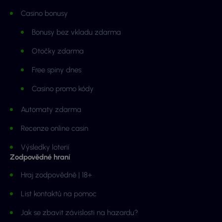
Casino bonusy
Bonusy bez vkladu zdarma
Otočky zdarma
Free spiny dnes
Casino promo kódy
Automaty zdarma
Recenze online casin
Výsledky loterií
Zodpovědné hraní
Hraj zodpovědně | 18+
List kontaktů na pomoc
Jak se zbavit závislosti na hazardu?