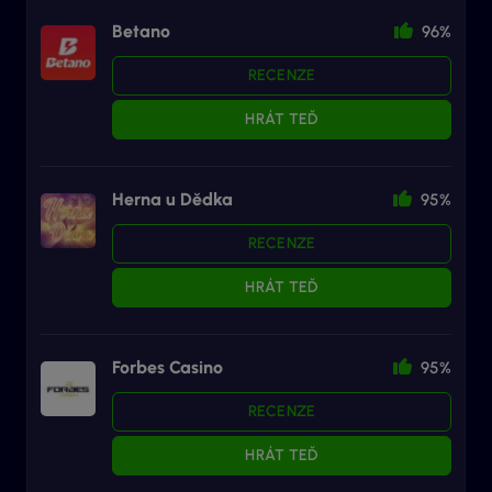
Betano
96%
RECENZE
HRÁT TEĎ
Herna u Dědka
95%
RECENZE
HRÁT TEĎ
Forbes Casino
95%
RECENZE
HRÁT TEĎ