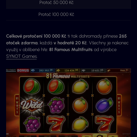
Protoč 50 000 Kč
Protoč 100 000 Kč
Celkové protočení 100 000 Kč
ti tak dohromady přinese
265
otoček zdarma
, každá
v hodnotě 20 Kč
. Všechny je nakonec
využij v oblíbené hře:
81 Famous Multifruits
od výrobce
SYNOT Games
.