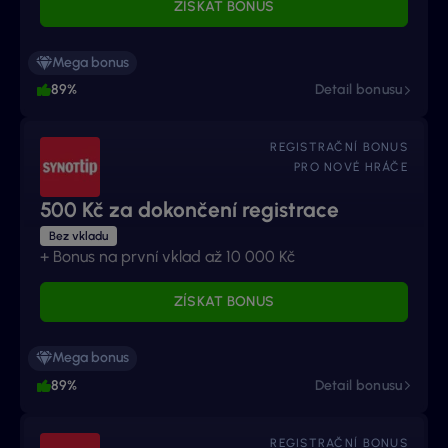
ZÍSKAT BONUS
Mega bonus
89%
Detail bonusu
REGISTRAČNÍ BONUS
PRO NOVÉ HRÁČE
500 Kč za dokončení registrace
Bez vkladu
+ Bonus na první vklad až 10 000 Kč
ZÍSKAT BONUS
Mega bonus
89%
Detail bonusu
REGISTRAČNÍ BONUS