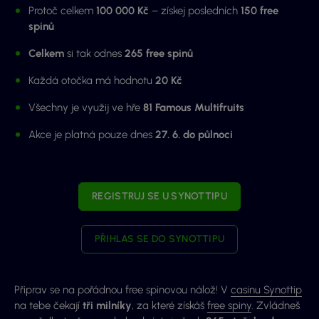
Protoč celkem
100 000 Kč
– získej posledních
150 free
spinů
Celkem
si tak odnes
265 free spinů
Každá otočka má hodnotu
20 Kč
Všechny je využij ve hře
81 Famous Multifruits
Akce je platná pouze dnes
27. 6. do půlnoci
REGISTRUJ SE U SYNOTTIPU
PŘIHLAS SE DO SYNOTTIPU
Připrav se na pořádnou free spinovou nálož! V
casinu Synottip
na tebe čekají
tři milníky
, za které získáš
free spiny
. Zvládneš