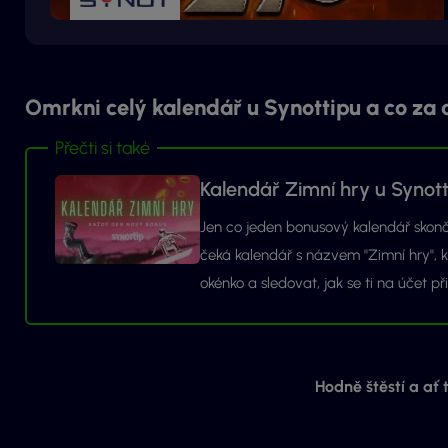
Omrkni celý kalendář u Synottipu a co za 
Přečti si také
Kalendář Zimní hry u Synot
Jen co jeden bonusový kalendář skončil
čeká kalendář s názvem "Zimní hry", kt
okénko a sledovat, jak se ti na účet p
Hodně štěstí a ať 