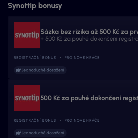
Synottip bonusy
Sázka bez rizika až 500 Kč za pr
+ 500 Kč za pouhé dokončení registr
REGISTRAČNÍ BONUS
PRO NOVÉ HRÁČE
Jednoduché dosažení
500 Kč za pouhé dokončení regis
REGISTRAČNÍ BONUS
PRO NOVÉ HRÁČE
Jednoduché dosažení