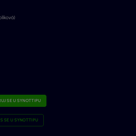
líková)
UJ SE U SYNOTTIPU
AS SE U SYNOTTIPU