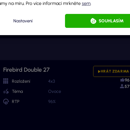
amy na míru. Pro více informací mrkněte
sem
.
026 připíše sázku zdarma 100 Kč. Tu pak můžeš využít na další AK
i užít sportovní napětí.
Nastavení
SOUHLASÍM
Firebird Double 27
HRÁT ZDARMA
96
Rozložení
4x3
57
Téma
Ovoce
RTP
96%