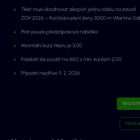
Tiket musí obsahovat alespoň jednu sázku na závod
ZOH 2026 – Rychlobruslení ženy 3000 m (Martina Sáb
Platí pouze předzápasová nabídka
Minimální kurz tiketu je 3,00
Freebet lze použít na AKO s min. kurzem 2,00
Připsání nejdříve 9. 2. 2026
REGISTR
PŘIHL