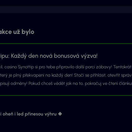
akce už bylo
tipu: Každý den nová bonusová výzva!
, casino Synottip si pro tebe připravilo další porci zábavy! Tentokrát
erý je plný překvapení na každý den! Stačí se přihlásit, otevřít sprá
řipisují odměny! Pokud chceš vědět jak na to, pokračuj ve čtení článku
ti oheň i led přinesou výhru 🍀