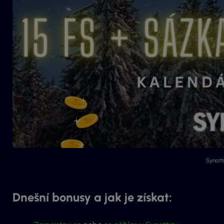
Synott
Dnešní bonusy a jak je získat: