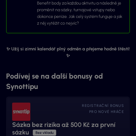
Benefit body za každou aktivitu a následně je
proměnit na sázky, turnajové vstupy nebo
dokonce peníze. Jak celý systém funguje a jak
z něj vytěžit co nejvíc?
✨ Užij si zimní kalendář plný odměn a přejeme hodně štěstí!
✨
Podívej se na další bonusy od
Synottipu
REGISTRAČNÍ BONUS
PRO NOVÉ HRÁČE
Sázka bez rizika až 500 Kč za první
sázku
Bez vkladu