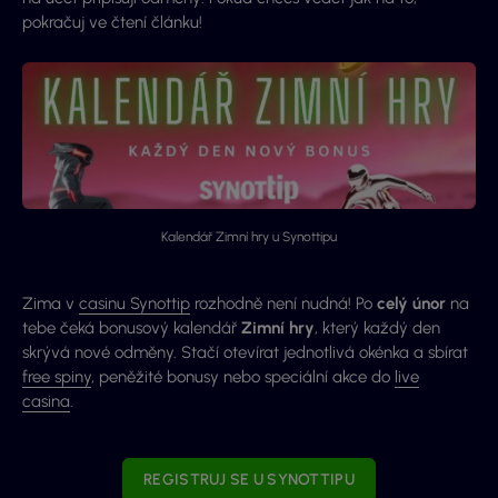
pokračuj ve čtení článku!
Kalendář Zimní hry u Synottipu
Zima v
casinu Synottip
rozhodně není nudná! Po
celý únor
na
tebe čeká bonusový kalendář
Zimní hry
, který každý den
skrývá nové odměny. Stačí otevírat jednotlivá okénka a sbírat
free spiny
, peněžité bonusy nebo speciální akce do
live
casina
.
REGISTRUJ SE U SYNOTTIPU