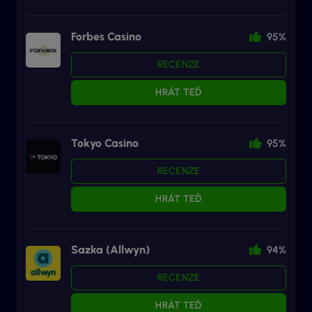
Forbes Casino
95%
RECENZE
HRÁT TEĎ
Tokyo Casino
95%
RECENZE
HRÁT TEĎ
Sazka (Allwyn)
94%
RECENZE
HRÁT TEĎ