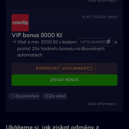
PLATÍ POUZE DNES
VIP bonus 5000 Kč
Vlož si min. 5000 Kč s kódem
a
VIPSUMMER7
protoč 25x hodnotu bonusu na libovolných
automatech
KOPÍROVAT
VIPSUMMER7
ZÍSKAT BONUS
Za protočení
Za vklad
Ukážeme si, jak získat odměny z