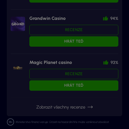
Grandwin Casino
94%
RECENZE
HRÁT TEĎ
Magic Planet casino
93%
RECENZE
HRÁT TEĎ
Zobrazit všechny recenze
Ministerstvo financí varuje: Účastí na hazardní hře může vzniknout závislost.