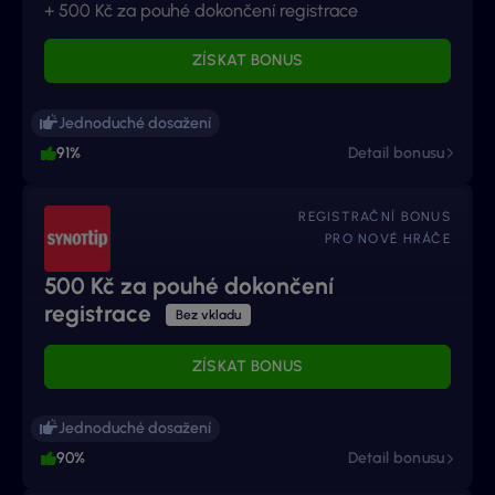
+ 500 Kč za pouhé dokončení registrace
ZÍSKAT BONUS
Jednoduché dosažení
91%
Detail bonusu
REGISTRAČNÍ BONUS
PRO NOVÉ HRÁČE
500 Kč za pouhé dokončení
registrace
Bez vkladu
ZÍSKAT BONUS
Jednoduché dosažení
90%
Detail bonusu