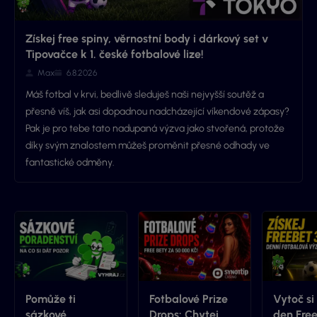
Získej free spiny, věrnostní body i dárkový set v
Tipovačce k 1. české fotbalové lize!
Max
6.8.2026
Máš fotbal v krvi, bedlivě sleduješ naši nejvyšší soutěž a
přesně víš, jak asi dopadnou nadcházející víkendové zápasy?
Pak je pro tebe tato nadupaná výzva jako stvořená, protože
díky svým znalostem můžeš proměnit přesné odhady ve
fantastické odměny.
Pomůže ti
Fotbalové Prize
Vytoč si
sázkové
Drops: Chytej
den Fre