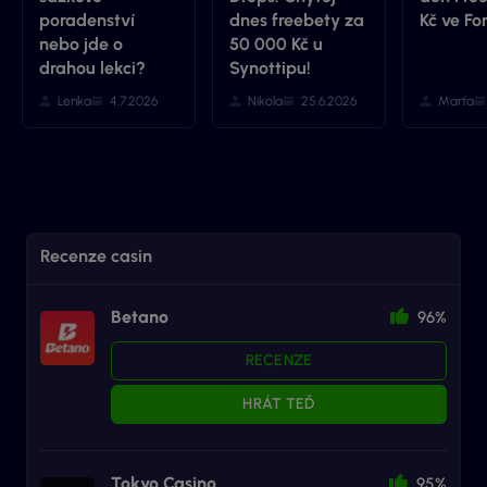
poradenství
dnes freebety za
Kč ve Fo
nebo jde o
50 000 Kč u
drahou lekci?
Synottipu!
Lenka
4.7.2026
Nikola
25.6.2026
Marťa
Recenze casin
Betano
96%
RECENZE
HRÁT TEĎ
Tokyo Casino
95%