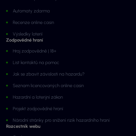
Automaty zdarma
Recenze online casin
Výsledky loterií
Zodpovědné hraní
Hraj zodpovědně | 18+
List kontaktů na pomoc
Jak se zbavit závislosti na hazardu?
Seznam licencovaných online casin
Hazardní a loterijní zákon
Projekt zodpovědné hraní
Národní stránky pro snížení rizik hazardního hraní
Rozcestník webu