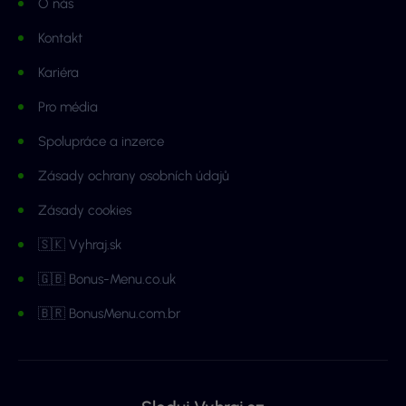
O nás
Kontakt
Kariéra
Pro média
Spolupráce a inzerce
Zásady ochrany osobních údajů
Zásady cookies
🇸🇰 Vyhraj.sk
🇬🇧 Bonus-Menu.co.uk
🇧🇷 BonusMenu.com.br