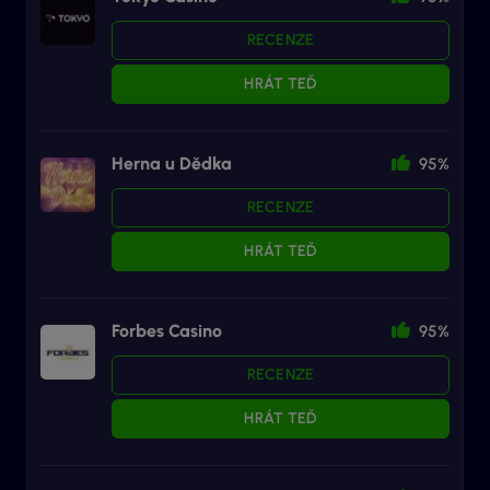
RECENZE
HRÁT TEĎ
Herna u Dědka
95%
RECENZE
HRÁT TEĎ
Forbes Casino
95%
RECENZE
HRÁT TEĎ