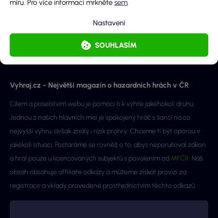
míru. Pro více informací mrkněte
sem
.
Zobrazit všechny recenze
Nastavení
Ministerstvo financí varuje: Účastí na hazardní hře může vzniknout závislost.
SOUHLASÍM
Vyhraj.cz - Největší magazín o hazardních hrách v ČR
Cílem a poselstvím webu je pomoci ti k výhře jakéhokoli druhu.
Jednou z našich hlavních misí je spokojený hráč s šancí na co
nejvyšší výhru, avšak znalý i rizik prohry. Chceme ti být oporou v
jakékoli situaci. Postaráme se rovněž o to, abys neporušoval zákon
a hrál pouze u licencovaných subjektů s povolením od
MFČR
. Náš
obsah obsahuje affiliate odkazy a můžeme získat provizi za
registrace a vklady provedené prostřednictvím těchto odkazů.