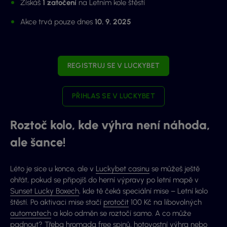
Získáš
1 zatočení
na Letním kole štěstí
Akce trvá pouze dnes
10. 9. 2025
REGISTRUJ SE V LUCKYBET
PŘIHLAS SE V LUCKYBET
Roztoč kolo, kde výhra není náhoda,
ale šance!
Léto je sice u konce, ale v
Luckybet casinu
se můžeš ještě
ohřát, pokud se připojíš do herní výpravy po letní mapě v
Sunset Lucky Boxech
, kde tě čeká speciální mise – Letní kolo
štěstí. Po aktivaci mise stačí
protočit
100 Kč na libovolných
automatech
a kolo odměn se roztočí samo. A co může
padnout? Třeba hromada
free spinů
, hotovostní výhra nebo