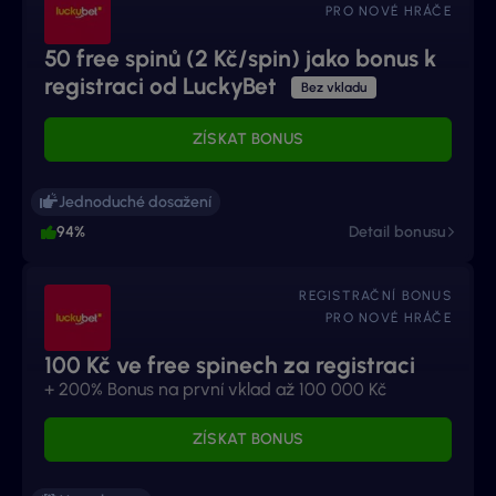
PRO NOVÉ HRÁČE
50 free spinů (2 Kč/spin) jako bonus k
registraci od LuckyBet
Bez vkladu
ZÍSKAT BONUS
Jednoduché dosažení
94%
Detail bonusu
REGISTRAČNÍ BONUS
PRO NOVÉ HRÁČE
100 Kč ve free spinech za registraci
+ 200% Bonus na první vklad až 100 000 Kč
ZÍSKAT BONUS