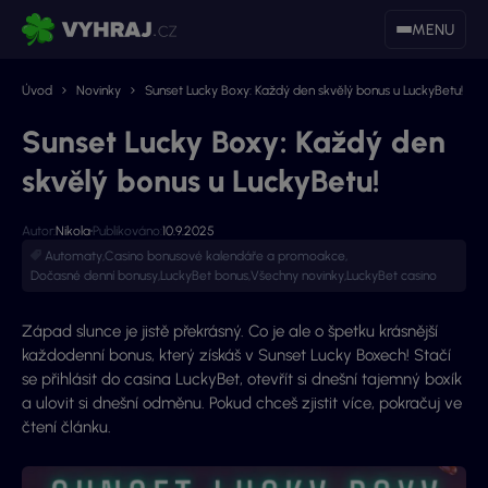
MENU
Úvod
Novinky
Sunset Lucky Boxy: Každý den skvělý bonus u LuckyBetu!
Sunset Lucky Boxy: Každý den
skvělý bonus u LuckyBetu!
Autor:
Nikola
Publikováno:
10.9.2025
Automaty
,
Casino bonusové kalendáře a promoakce
,
Dočasné denní bonusy
,
LuckyBet bonus
,
Všechny novinky
,
LuckyBet casino
Západ slunce je jistě překrásný. Co je ale o špetku krásnější
každodenní bonus, který získáš v Sunset Lucky Boxech! Stačí
se přihlásit do casina LuckyBet, otevřít si dnešní tajemný boxík
a ulovit si dnešní odměnu. Pokud chceš zjistit více, pokračuj ve
čtení článku.