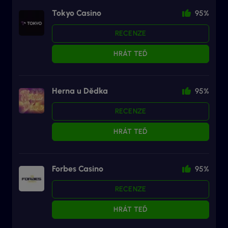
Tokyo Casino
95%
RECENZE
HRÁT TEĎ
Herna u Dědka
95%
RECENZE
HRÁT TEĎ
Forbes Casino
95%
RECENZE
HRÁT TEĎ