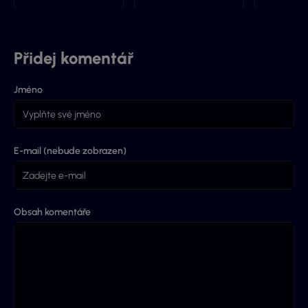
Přidej komentář
Jméno
E-mail (nebude zobrazen)
Obsah komentáře