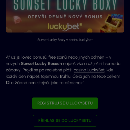
Sunset Lucky Boxy v casinu Luckybet
Ať už jsi lovec
bonusů
,
free spinů
nebo jiných odměn – v
nových
Sunset Lucky Boxech
najdeš vše a užiješ si hromadu
zábavy! Projdi se po malebné pláži
casina LuckyBet
, kde
každý den najdeš tajemnou truhlu. Čeká jich na tebe celkem
12
a žádná není stejná, jako ta předchozí.
REGISTRUJ SE U LUCKYBETU
PŘIHLAS SE DO LUCKYBETU