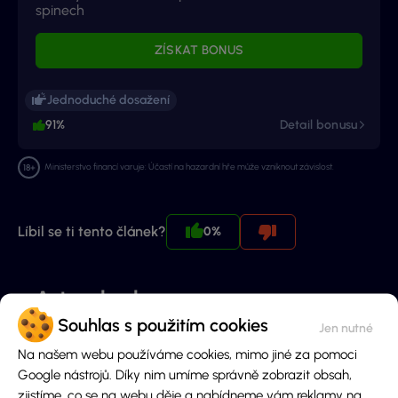
spinech
ZÍSKAT BONUS
Jednoduché dosažení
91%
Detail bonusu
Ministerstvo financí varuje: Účastí na hazardní hře může vzniknout závislost.
Líbil se ti tento článek?
0%
Autor obsahu
Souhlas s použitím cookies
Na našem webu používáme cookies, mimo jiné za pomoci
Nikola
Google nástrojů. Díky nim umíme správně zobrazit obsah,
Redaktorka · Specialistka v oblasti casino
zjistíme, co se na webu děje a nabídneme vám reklamy na
bonusů a expertka na casino hry