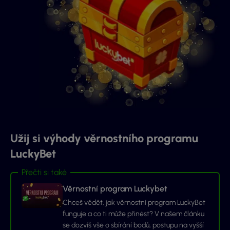
Užij si výhody věrnostního programu
LuckyBet
Přečti si také
Věrnostní program Luckybet
Chceš vědět, jak věrnostní program LuckyBet
funguje a co ti může přinést? V našem článku
se dozvíš vše o sbírání bodů, postupu na vyšší