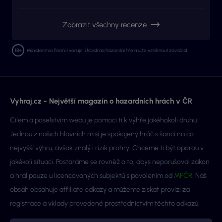
Zobrazit všechny recenze
Ministerstvo financí varuje: Účastí na hazardní hře může vzniknout závislost.
Vyhraj.cz - Největší magazín o hazardních hrách v ČR
Cílem a poselstvím webu je pomoci ti k výhře jakéhokoli druhu.
Jednou z našich hlavních misí je spokojený hráč s šancí na co
nejvyšší výhru, avšak znalý i rizik prohry. Chceme ti být oporou v
jakékoli situaci. Postaráme se rovněž o to, abys neporušoval zákon
a hrál pouze u licencovaných subjektů s povolením od
MFČR
. Náš
obsah obsahuje affiliate odkazy a můžeme získat provizi za
registrace a vklady provedené prostřednictvím těchto odkazů.