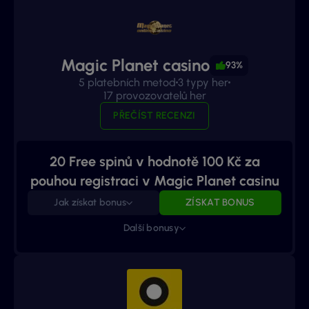
Magic Planet casino
93%
5 platebních metod
3 typy her
17 provozovatelů her
PŘEČÍST RECENZI
20 Free spinů v hodnotě 100 Kč za
pouhou registraci v Magic Planet casinu
Jak získat bonus
ZÍSKAT BONUS
Další bonusy