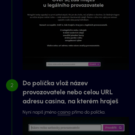
Do políčka vlož název
provozovatele nebo celou URL
adresu casina, na kterém hraješ
Nyní napiš jméno
casina
přímo do políčka.