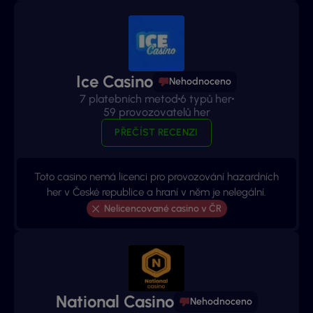
Ice Casino
Nehodnoceno
7 platebních metod
6 typů her
59 provozovatelů her
PŘEČÍST RECENZI
Toto casino nemá licenci pro provozování hazardních
her v České republice a hraní v něm je nelegální.
Nelicencované casino v ČR
National Casino
Nehodnoceno