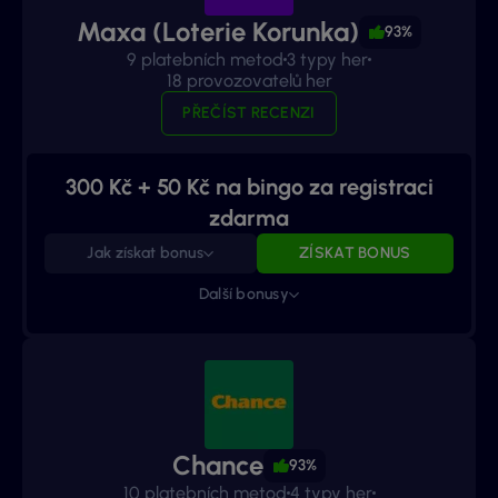
Maxa (Loterie Korunka)
93%
9 platebních metod
3 typy her
18 provozovatelů her
PŘEČÍST RECENZI
300 Kč + 50 Kč na bingo za registraci
zdarma
Jak získat bonus
ZÍSKAT BONUS
Další bonusy
Chance
93%
10 platebních metod
4 typy her