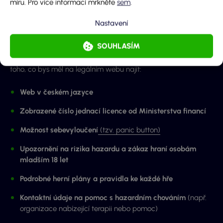
Jak poznáš, že casino je opravdu
míru. Pro více informací mrkněte
sem
.
legální?
Nastavení
SOUHLASÍM
Každý legální provozovatel musí mít platnou licenci vydanou
Ministerstvem financí ČR. Ale to není všechno. Tady je seznam
toho, co bys měl na legálním webu najít:
Web v českém jazyce
Zobrazené číslo jednací licence od Ministerstva financí
Možnost sebevyloučení
(tzv. panic button)
Upozornění na rizika hazardu a zákaz hraní osobám
mladším 18 let
Podrobné herní plány a pravidla ke každé hře
Kontaktní údaje na pomoc s hazardním chováním
(např.
organizace nabízející terapii nebo pomoc)