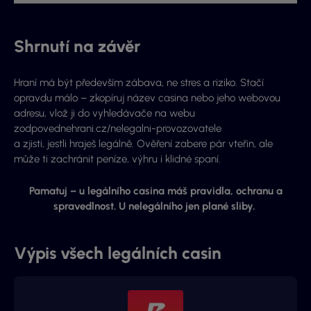
Shrnutí na závěr
Hraní má být především zábava, ne stres a riziko. Stačí
opravdu málo – zkopíruj název casina nebo jeho webovou
adresu, vlož ji do vyhledávače na webu
zodpovednehrani.cz/nelegalni-provozovatele
a zjisti, jestli hraješ legálně. Ověření zabere pár vteřin, ale
může ti zachránit peníze, výhru i klidné spaní.
Pamatuj – u legálního casina máš pravidla, ochranu a
spravedlnost. U nelegálního jen plané sliby.
Výpis všech legálních casin