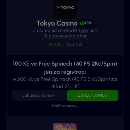
Tokyo Casino
95%
5 platebních metod
4 typy her
19 provozovatelů her
PŘEČÍST RECENZI
100 Kč ve Free Spinech (50 FS 2Kč/Spin)
jen za registraci
+ 200 Kč ve Free Spinech (40 FS 5Kč/Spin) za
vklad 200 Kč
Jak získat bonus
ZÍSKAT BONUS
Další bonusy