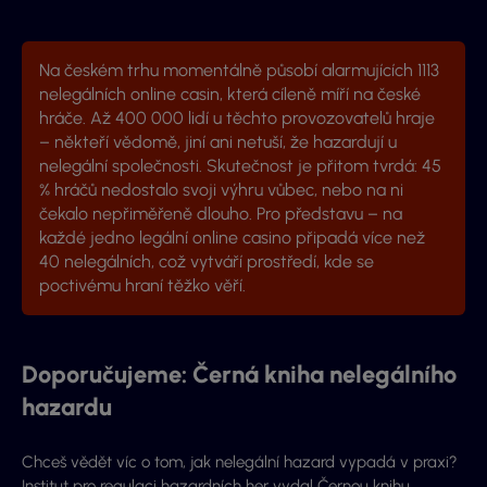
Na českém trhu momentálně působí alarmujících 1113
nelegálních online casin, která cíleně míří na české
hráče. Až 400 000 lidí u těchto provozovatelů hraje
– někteří vědomě, jiní ani netuší, že hazardují u
nelegální společnosti. Skutečnost je přitom tvrdá: 45
% hráčů nedostalo svoji výhru vůbec, nebo na ni
čekalo nepřiměřeně dlouho. Pro představu – na
každé jedno legální online casino připadá více než
40 nelegálních, což vytváří prostředí, kde se
poctivému hraní těžko věří.
Doporučujeme: Černá kniha nelegálního
hazardu
Chceš vědět víc o tom, jak nelegální hazard vypadá v praxi?
Institut pro regulaci hazardních her vydal Černou knihu