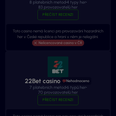
8 platebních metod
4 typy her
83 provozovatelů her
PŘEČÍST RECENZI
Toto casino nemá licenci pro provozování hazardních
her v České republice a hraní v něm je nelegální.
Nelicencované casino v ČR
22Bet casino
Nehodnoceno
7 platebních metod
6 typů her
70 provozovatelů her
PŘEČÍST RECENZI