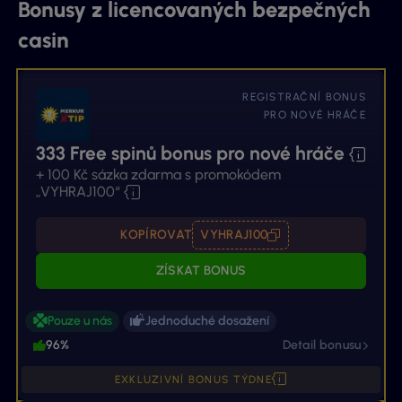
Bonusy z licencovaných bezpečných
casin
REGISTRAČNÍ BONUS
PRO NOVÉ HRÁČE
333 Free spinů bonus pro nové hráče
+ 100 Kč sázka zdarma s promokódem
„VYHRAJ100“
KOPÍROVAT
VYHRAJ100
ZÍSKAT BONUS
Pouze u nás
Jednoduché dosažení
96%
Detail bonusu
EXKLUZIVNÍ BONUS TÝDNE