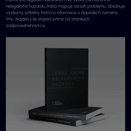
nelegálního hazardu, která mapuje rozsah problému, obsahuje
výzkumy, příběhy hráčů a informace o dopadech černého
trhu. Najdeš ji ke stažení přímo na stránkách
zodpovednehrani.cz