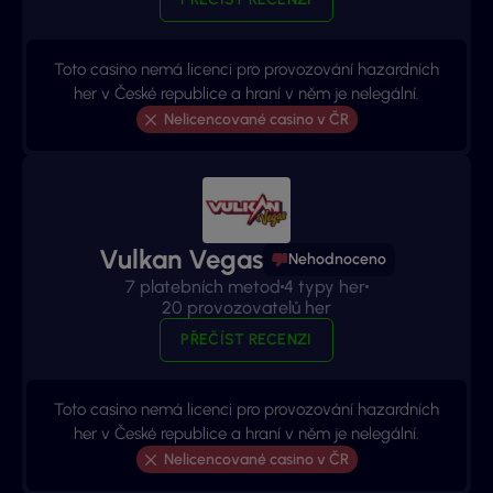
Toto casino nemá licenci pro provozování hazardních
her v České republice a hraní v něm je nelegální.
Nelicencované casino v ČR
Vulkan Vegas
Nehodnoceno
7 platebních metod
4 typy her
20 provozovatelů her
PŘEČÍST RECENZI
Toto casino nemá licenci pro provozování hazardních
her v České republice a hraní v něm je nelegální.
Nelicencované casino v ČR