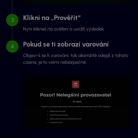
Klikni na „Prověřit“
Nyní klikneš na ověření a uvidíš výsledek.
Pokud se ti zobrazí varování
Objeví-li se ti varování, tak okamžitě odejdi z tohoto
casina, je to velmi nebezpečné.