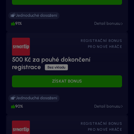
Jednoduché dosažení
91%
Detail bonusu
REGISTRAČNÍ BONUS
PRO NOVÉ HRÁČE
500 Kč za pouhé dokončení
registrace
Bez vkladu
ZÍSKAT BONUS
Jednoduché dosažení
90%
Detail bonusu
REGISTRAČNÍ BONUS
PRO NOVÉ HRÁČE