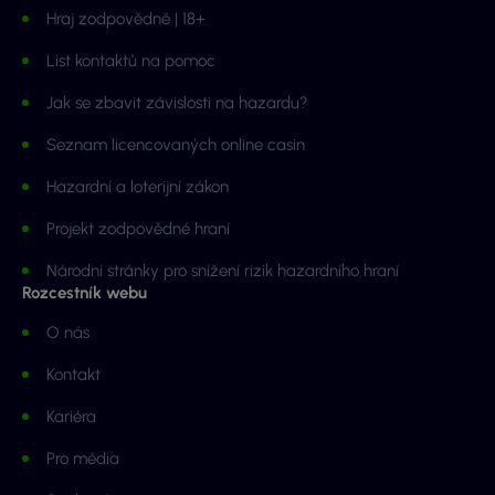
Hraj zodpovědně | 18+
List kontaktů na pomoc
Jak se zbavit závislosti na hazardu?
Seznam licencovaných online casin
Hazardní a loterijní zákon
Projekt zodpovědné hraní
Národní stránky pro snížení rizik hazardního hraní
Rozcestník webu
O nás
Kontakt
Kariéra
Pro média