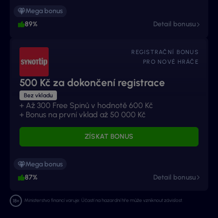
Mega bonus
89%
Detail bonusu
REGISTRAČNÍ BONUS
PRO NOVÉ HRÁČE
500 Kč za dokončení registrace
Bez vkladu
+ Až 300 Free Spinů v hodnotě 600 Kč
+ Bonus na první vklad až 50 000 Kč
ZÍSKAT BONUS
Mega bonus
87%
Detail bonusu
Ministerstvo financí varuje: Účastí na hazardní hře může vzniknout závislost.