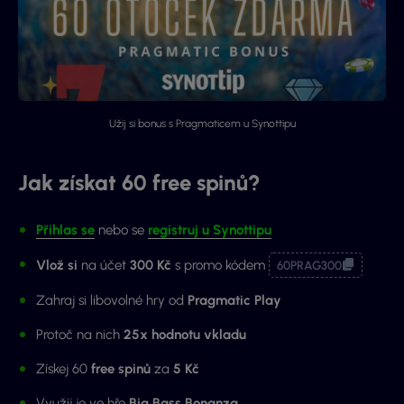
Užij si bonus s Pragmaticem u Synottipu
Jak získat 60 free spinů?
Přihlas se
nebo se
registruj u Synottipu
Vlož si
na účet
300 Kč
s promo kódem
60PRAG300
Zahraj si libovolné hry od
Pragmatic Play
Protoč na nich
25x hodnotu vkladu
Získej 60
free spinů
za
5 Kč
Využij je ve hře
Big Bass Bonanza