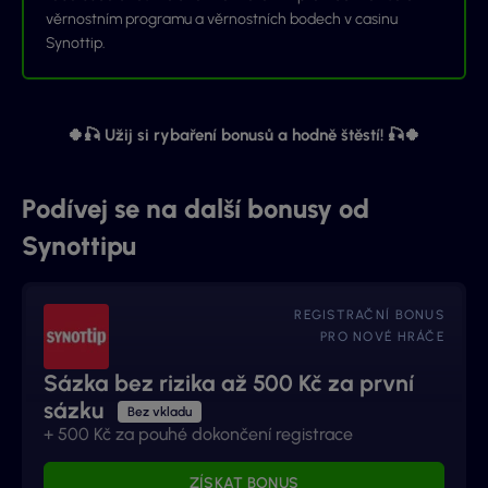
věrnostním programu a věrnostních bodech v casinu
Synottip.
🍀🎣 Užij si rybaření bonusů a hodně štěstí! 🎣🍀
Podívej se na další bonusy od
Synottipu
REGISTRAČNÍ BONUS
PRO NOVÉ HRÁČE
Sázka bez rizika až 500 Kč za první
sázku
Bez vkladu
+ 500 Kč za pouhé dokončení registrace
ZÍSKAT BONUS