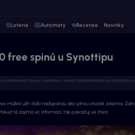
Loterie
Automaty
Recenze
Novinky
0 free spinů u Synottipu
usy
,
Halloweenské bonusy a kalendáře v casinech [year]
,
Reload bonusy
,
Synottip bonus
,
dnes můžeš užít další nadupanou akci plnou otoček zdarma. Zahra
 Pokud tě zajímá víc informací, tak pokračuj ve čtení.