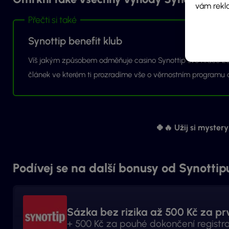
vám rekl
Přečti si také
Synottip benefit klub
Víš jakým způsobem odměňuje casino Synottip své hráče za vě
článek ve kterém ti prozradíme vše o věrnostním programu a
🍀🔥 Užij si mystery
Podívej se na další bonusy od Synottip
Sázka bez rizika až 500 Kč za pr
+ 500 Kč za pouhé dokončení registr