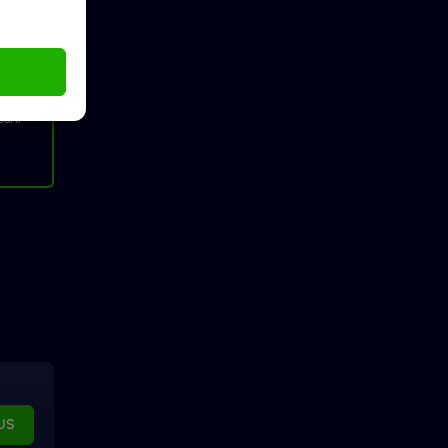
ešní
US