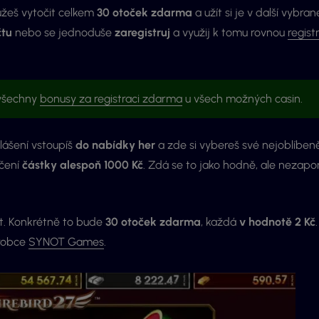
můžeš vytočit celkem
30 otoček zdarma
a užít si je v další vybran
čtu
nebo se jednoduše
zaregistruj
a využij k tomu rovnou
regist
 všechny
bonusy za registraci zdarma
u všech možných casin.
hlášení vstoupíš
do nabídky her
a zde si vybereš své nejoblíbeně
očení
částky alespoň 1000 Kč
. Zdá se to jako hodně, ale nezap
et. Konkrétně to bude
30 otoček zdarma
, každá
v hodnotě 2 Kč
.
robce
SYNOT Games
.