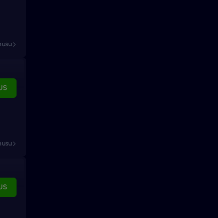
nusu
US
nusu
US