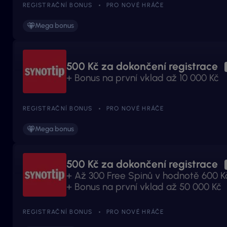
REGISTRAČNÍ BONUS
PRO NOVÉ HRÁČE
Mega bonus
500 Kč za dokončení registrace
+ Bonus na první vklad až 10 000 Kč
REGISTRAČNÍ BONUS
PRO NOVÉ HRÁČE
Mega bonus
500 Kč za dokončení registrace
+ Až 300 Free Spinů v hodnotě 600 K
+ Bonus na první vklad až 50 000 Kč
REGISTRAČNÍ BONUS
PRO NOVÉ HRÁČE