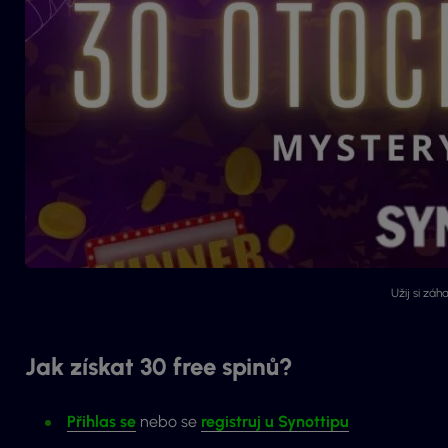
Užij si záh
Jak získat 30 free spinů?
Přihlas se
nebo se
registruj u Synottipu