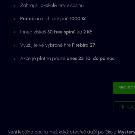
Zahraj si jakékoliv hry v casinu
Protoč
na nich alespoň
1000 Kč
Ihned získáš
30 free spinů
za
2 Kč
Využij je ve vybrané hře
Firebird 27
Akce je platná pouze
dnes 23. 10. do půlnoci
REGISTR
PŘIHLA
Není lepšího pocitu, než když otevřeš další políčko z
Mystery