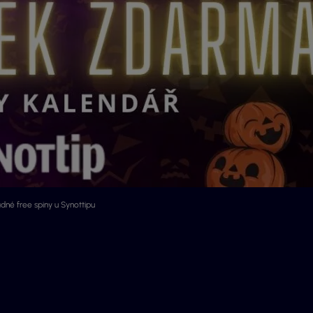
adné free spiny u Synottipu