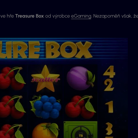
 ve hře
Treasure Box
od výrobce
eGaming
. Nezapoměň však, že