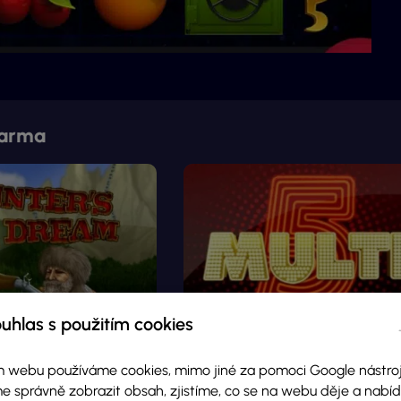
darma
uhlas s použitím cookies
ream 2
99 %
Multi 5
98
 webu používáme cookies, mimo jiné za pomoci Google nástroj
e správně zobrazit obsah, zjistíme, co se na webu děje a nab