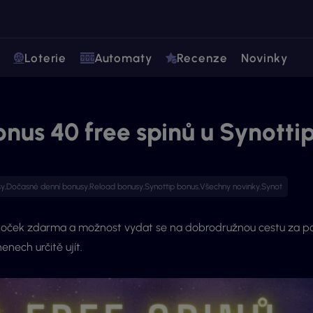
Loterie
Automaty
Recenze
Novinky
nus 40 free spinů u Synotti
sy
,
Dočasné denní bonusy
,
Reload bonusy
,
Synottip bonus
,
Všechny novinky
,
Synot
 otoček zdarma a možnost vydat se na dobrodružnou cestu za po
enech určitě ujít.