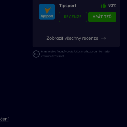
Tipsport
93%
RECENZE
HRÁT TEĎ
Zobrazit všechny recenze
Ministerstvo financí varuje: Účastí na hazardní hře může
vzniknout závislost.
čení