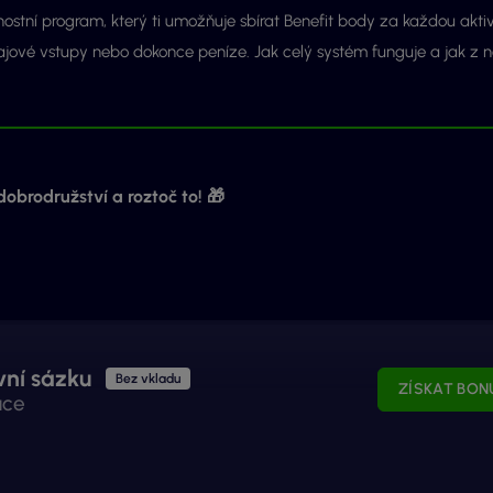
rnostní program, který ti umožňuje sbírat Benefit body za každou aktiv
ajové vstupy nebo dokonce peníze. Jak celý systém funguje a jak z n
dobrodružství a roztoč to! 🎁
vní sázku
Bez vkladu
ZÍSKAT BON
ace