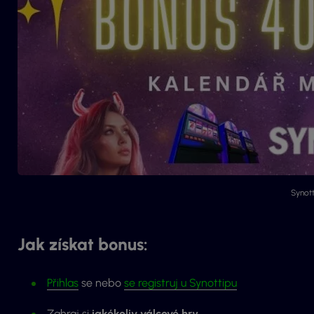
Synot
Jak získat bonus:
Přihlas
se nebo
se registruj u Synottipu
Zahraj si
jakékoliv válcové hry