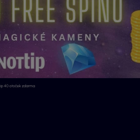
tip 40 otoček zdarma