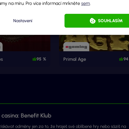
amy na míru. Pro více informací mrkněte
sem
.
Nastavení
SOUHLASÍM
es
95 %
Primal Age
94
casina: Benefit Klub
 získávat odměny jen za to, že hraješ své oblíbené hry nebo sázíš na