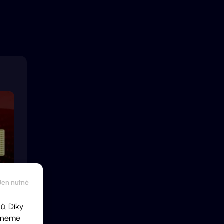
 %
ů. Díky
ídneme