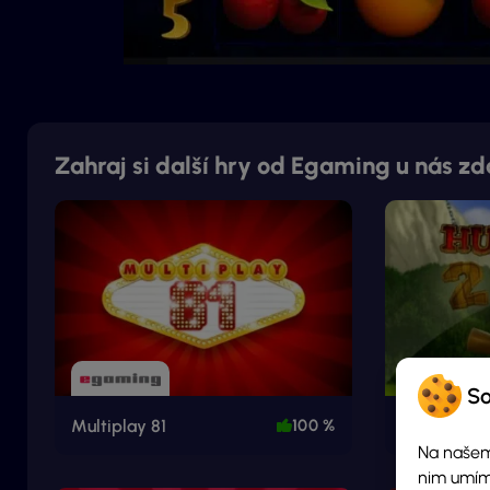
Zahraj si další hry od Egaming u nás z
So
Multiplay 81
100 %
Hunter’s D
Na našem
nim umím