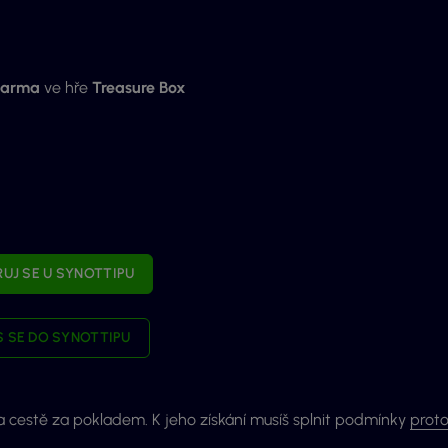
darma
ve hře
Treasure Box
UJ SE U SYNOTTIPU
S SE DO SYNOTTIPU
na cestě za pokladem. K jeho získání musíš splnit podmínky
proto