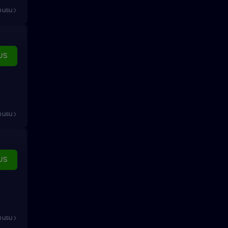
nusu
US
nusu
US
nusu