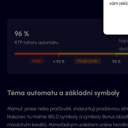
vám rekl
96 %
RTP 
Např
RTP tohoto automatu
dost
Malé
Podprůměr
< 90 %
95 %
Téma automatu a základní symboly
Mamut, prase nebo pračlověk, znázurňují pradávnou atmos
Nakonec tu máme WILD symboly a symboly Bonus obsahují
množstvím kreditů. Mimořádným unikátem online herní