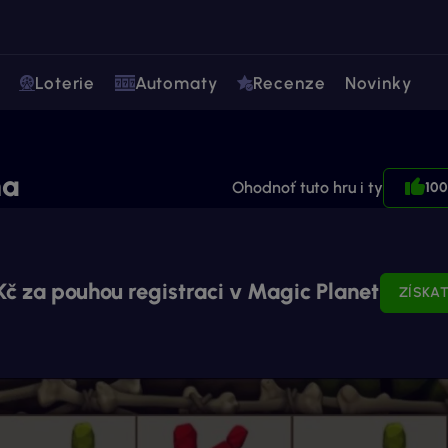
Loterie
Automaty
Recenze
Novinky
ma
Ohodnoť tuto hru i ty
10
Kč za pouhou registraci v Magic Planet
ZÍSKA