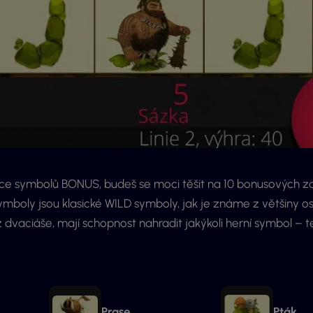
více symbolů BONUS, budeš se moci těšit na 10 bonusových z
mboly jsou klasické WILD symboly, jak je známe z většiny os
 dvaciáše, mají schopnost nahradit jakýkoli herní symbol – 
Prase
Pták