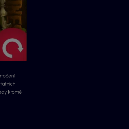
atočení,
tatních
tedy kromě