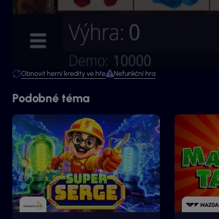
Bonusy na automaty
Obnovit herní kredity ve hře
Obnovit herní kredity ve hře
Nefunkční hra
Podobné téma