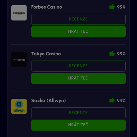
Forbes Casino
95%
RECENZE
HRÁT TEĎ
Tokyo Casino
95%
RECENZE
HRÁT TEĎ
Sazka (Allwyn)
94%
RECENZE
HRÁT TEĎ