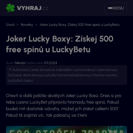
MENU
Úvod
Novinky
Joker Lucky Boxy: Získej 500 free spinů u LuckyBetu
Joker Lucky Boxy: Získej 500
free spinů u LuckyBetu
Autor:
Nikola
Publikováno:
11.11.2024
Automaty
,
Casino bonusové kalendáře a promoakce
,
Casino bonusy
,
Dočasné denní bonusy
,
LuckyBet bonus
,
Reload bonusy
,
Všechny novinky
,
LuckyBet casino
Otevři si další políčko skvělých Joker Lucky Boxů. Dnes si pro
tebe casino LuckyBet připravilo hromadu free spinů. Pokud
budeš mít dostatek odvahy, můžeš jich získat celkem 500!
Pokud tě zajímá víc, tak pokračuj ve čtení.