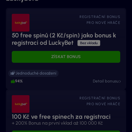
REGISTRAČNÍ BONUS
PRO NOVÉ HRÁČE
50 free spinů (2 Kč/spin) jako bonus k
registraci od LuckyBet
Bez vkladu
ZÍSKAT BONUS
Jednoduché dosažení
94%
Detail bonusu
REGISTRAČNÍ BONUS
PRO NOVÉ HRÁČE
100 Kč ve free spinech za registraci
+ 200% Bonus na první vklad až 100 000 Kč