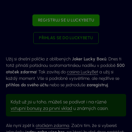
REGISTRUJ SE U LUCKYBETU
PŘIHLAS SE DO LUCKYBETU
Užij si dnešní políčko z oblíbených
Joker Lucky Boxů
. Dnes ti
totiž přináší pořádnou svatomartinskou nadílku v podobě
500
otoček zdarma
! Tak zavítej do
casina LuckyBet
a užij si
každý moment. Vše si podrobně vysvětlíme, ale nejdříve se
přihlas do svého účtu
nebo se jednoduše
zaregistruj
.
Když už jsi u toho, můžeš se podívat i na různé
vstupní bonusy za první vklad
u známých casin.
Ale nyní zpět k
otočkám zdarma
. Začni tím, že si vybereš