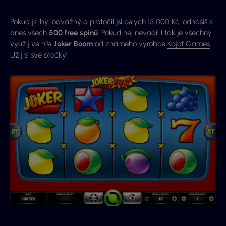
Pokud jsi byl odvážný a protočil jsi celých 15 000 Kč, odnášíš si
dnes všech
500 free spinů
. Pokud ne, nevadí! I tak je všechny
využij ve hře
Joker Boom
od známého výrobce
Kajot Games
.
Užij si své otočky!