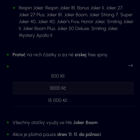
Respin Joker, Respin Joker 81, Bonus Joker II, Joker 27,
Joker 27 Plus, Joker 81, Joker Boom, Joker Strong 7, Super
Joker 40, Joker 40, Joker’s Five, Horror Joker, Smiling Joker
II, Joker Boom Plus, Joker 50 Deluxe, Smiling Joker,
Mystery Apollo II
Protoč
na nich částky a za ně
získej
free spiny:
500 Kč
3000 Kč
15 000 Kč
Všechny otočky využij ve hře
Joker Boom
Akce je platná pouze
dnes 11. 11. do půlnoci