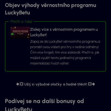
Objev výhody věrnostního programu
LuckyBetu
Přečti si také
Získej více s věrnostním programem u
LuckyBet!
Zapoj se do LuckyBet věrnostního programu a
proměň svou vášeň pro hry v reálné odměny!
Čím více hraješ, tím více získáváš. Přečti si, jak
můžeš využít tento jedinečný program k
maximalizaci tvých výher.
🍀💥 Užij si výbušné otočky a hodně štěstí! 💥🍀
Podívej se na další bonusy od
LuckyBetu