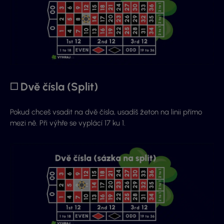
◻️ Dvě čísla (Split)
Pokud chceš vsadit na dvě čísla, usadíš žeton na linii přímo
mezi ně. Při výhře se vyplácí 17 ku 1.