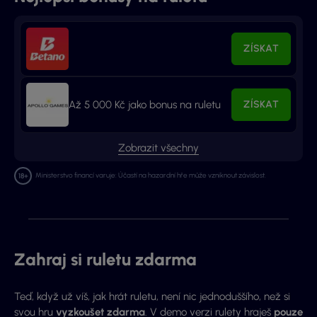
ZÍSKAT
Až 5 000 Kč jako bonus na ruletu
ZÍSKAT
Zobrazit všechny
Ministerstvo financí varuje: Účastí na hazardní hře může vzniknout závislost.
Zahraj si ruletu zdarma
Teď, když už víš, jak hrát ruletu, není nic jednoduššího, než si
svou hru
vyzkoušet zdarma
. V demo verzi rulety hraješ
pouze