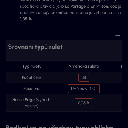
specifická pravidla jako
La Partage
a
En Prison
, což je
opět výhodnější pro hráče, konkrétně je výhoda casina
1,35 %
.
Srovnání typů rulet
Typ rulety
Americká ruleta
Evr
Počet čísel
38
Počet nul
Dvě nuly (00)
Jed
House Edge
(výhoda
5,26 %
casina)
Podívej se na všechny typy zblízka