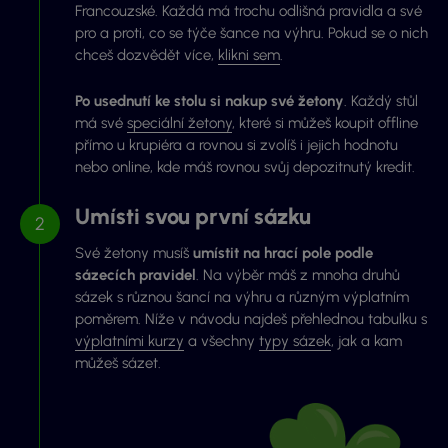
Francouzské. Každá má trochu odlišná pravidla a své
pro a proti, co se týče šance na výhru. Pokud se o nich
chceš dozvědět více,
klikni sem
.
Po usednutí ke stolu si nakup své žetony
. Každý stůl
má své
speciální žetony
, které si můžeš koupit offline
přímo u krupiéra a rovnou si zvolíš i jejich hodnotu
nebo online, kde máš rovnou svůj depozitnutý kredit.
Umísti svou první sázku
Své žetony musíš
umístit na hrací pole podle
sázecích pravidel
. Na výběr máš z mnoha druhů
sázek s různou šancí na výhru a různým výplatním
poměrem. Níže v návodu najdeš přehlednou tabulku s
výplatními kurzy
a všechny
typy sázek
, jak a kam
můžeš sázet.