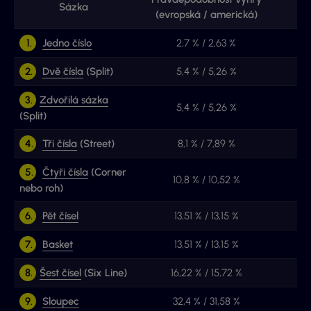
Sázka
Vý
(evropská / americká)
1.
Jedno číslo
2,7 % / 2,63 %
2.
Dvě čísla
(Split)
5,4 % / 5,26 %
3.
Zdvořilá sázka
5,4 % / 5,26 %
(Split)
4.
Tři čísla
(Street)
8,1 % / 7,89 %
5.
Čtyři čísla
(Corner
10,8 % / 10,52 %
nebo roh)
6.
Pět čísel
13,51 % / 13,15 %
7.
Basket
13,51 % / 13,15 %
8.
Šest čísel
(Six Line)
16,22 % / 15,72 %
9.
Sloupec
32,4 % / 31,58 %