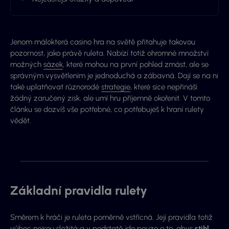
Jenom málokterá casino hra na světě přitahuje takovou
pozornost, jako právě ruleta. Nabízí totiž ohromné množství
možných
sázek
, které mohou na první pohled zmást, ale se
správným vysvětlením je jednoduchá a zábavná. Dají se na ni
také uplatňovat různorodé
strategie
, které sice nepřináší
žádný zaručený zisk, ale umí hru příjemně okořenit. V tomto
článku se dozvíš vše potřebné, co potřebuješ k hraní rulety
vědět.
Základní pravidla rulety
Směrem k hráči je ruleta poměrně vstřícná. Její pravidla totiž
vůbec nejsou složitá a v podstatě jde pouze o to, abys
stihl