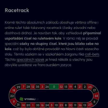
Racetrack
Kromě těchto absolutních základů obsahuje většina offline i
online rulet také takzvaný racetrack (česky závodní nebo
dostihová dráha). Je navržen tak, aby vzhledově
připomínal
uspořádání čísel na ruletovém kole
. V rámci něj se provádí
speciální
sázky na skupiny čísel, které jsou blízko sebe na
kole
, což by bylo obtížné provádět na hlavní části sázecího
stolu. Těmto sázkám se v sázkařském žargonu říká
call-bets
.
Těchto
speciálních sázek
je hned několik a všechny jsou
obvykle uvedené ve francouzském jazyce.