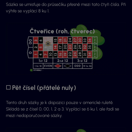
Sázka se umisťuje do průsečíku přesně mezi tato čtyři čísla. Při
výhře se vyplácí 8 ku 1.
◻️ Pět čísel (přátelé nuly)
Tento druh sázky je k dispozici pouze v americké ruletě.
Skládá se z čísel 0, 00, 1, 2 a 3. Vyplácí se 6 ku 1, ale řadí se
mezi nedoporučované sázky.