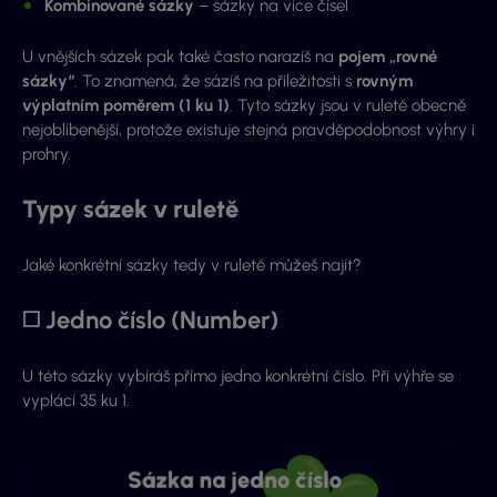
Kombinované sázky
– sázky na více čísel
U vnějších sázek pak také často narazíš na
pojem „rovné
sázky“
. To znamená, že sázíš na příležitosti s
rovným
výplatním poměrem (1 ku 1)
. Tyto sázky jsou v ruletě obecně
nejoblíbenější, protože existuje stejná pravděpodobnost výhry i
prohry.
Typy sázek v ruletě
Jaké konkrétní sázky tedy v ruletě můžeš najít?
◻️ Jedno číslo (Number)
U této sázky vybíráš přímo jedno konkrétní číslo. Při výhře se
vyplácí 35 ku 1.