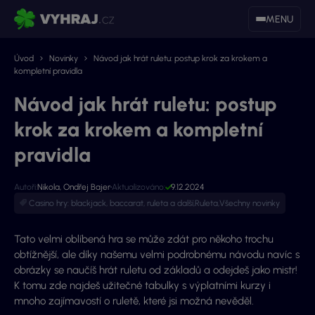
MENU
Úvod
Novinky
Návod jak hrát ruletu: postup krok za krokem a
kompletní pravidla
Návod jak hrát ruletu: postup
krok za krokem a kompletní
pravidla
Autoři:
Nikola
,
Ondřej Bajer
Aktualizováno:
9.12.2024
Casino hry: blackjack, baccarat, ruleta a další
,
Ruleta
,
Všechny novinky
Tato velmi oblíbená hra se může zdát pro někoho trochu
obtížnější, ale díky našemu velmi podrobnému návodu navíc s
obrázky se naučíš hrát ruletu od základů a odejdeš jako mistr!
K tomu zde najdeš užitečné tabulky s výplatními kurzy i
mnoho zajímavostí o ruletě, které jsi možná nevěděl.