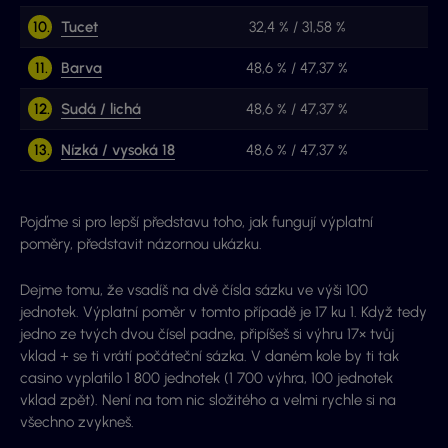
10.
Tucet
32,4 % / 31,58 %
11.
Barva
48,6 % / 47,37 %
12.
Sudá / lichá
48,6 % / 47,37 %
13.
Nízká / vysoká 18
48,6 % / 47,37 %
Pojďme si pro lepší představu toho, jak fungují výplatní
poměry, představit názornou ukázku.
Dejme tomu, že vsadíš na dvě čísla sázku ve výši 100
jednotek. Výplatní poměr v tomto případě je 17 ku 1. Když tedy
jedno ze tvých dvou čísel padne, připíšeš si výhru 17× tvůj
vklad + se ti vrátí počáteční sázka. V daném kole by ti tak
casino vyplatilo 1 800 jednotek (1 700 výhra, 100 jednotek
vklad zpět). Není na tom nic složitého a velmi rychle si na
všechno zvykneš.