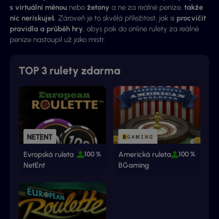
s virtuální měnou
nebo
žetony
a ne za reálné peníze,
takže
nic neriskuješ
. Zároveň je to skvělá příležitost, jak si
procvičit
pravidla a průběh hry
, abys pak do online rulety za reálné
peníze nastoupil už jako mistr.
TOP 3 rulety zdarma
Evropská ruleta
100 %
Americká ruleta
100 %
NetEnt
BGaming