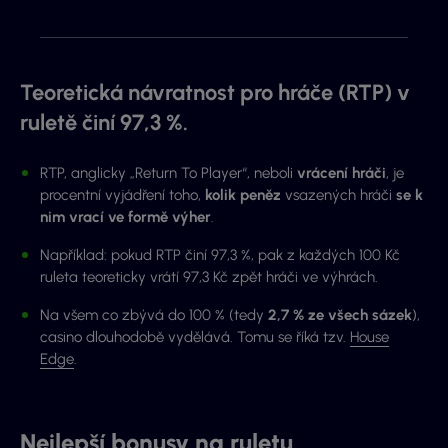
Teoretická návratnost pro hráče (RTP) v
ruletě činí 97,3 %.
RTP, anglicky
„Return To Player“
, neboli
vrácení hráči
, je
procentní vyjádření toho,
kolik peněz
vsazených hráči
se k
nim vrací ve formě výher
.
Například: pokud RTP činí 97,3 %, pak z každých 100 Kč
ruleta teoreticky vrátí 97,3 Kč zpět hráči ve výhrách.
Na všem co zbývá do 100 % (tedy
2,7 % ze všech sázek
),
casino dlouhodobě vydělává. Tomu se říká tzv.
House
Edge
.
Nejlepší bonusy na ruletu