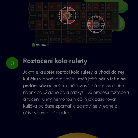
Roztočení kola rulety
Jakmile
krupiér roztočí kolo rulety a vhodí do něj
kuličku
v opačném směru, máš ještě
pár vteřin na
podání sázky
, než krupiér uzavře sázky zvoláním
například „Žádné další sázky!“. Do procesu roztáčení
a točení rulety nemohou hráči nijak zasahovat.
Kulička po čase zpomalí a zastaví se v jedné z
očíslovaných přihrádek.