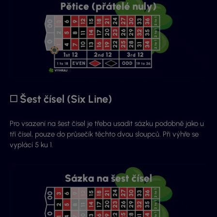
◻️ Šest čísel (Six Line)
Pro vsazení na šest čísel je třeba usadit sázku podobně jako u
tří čísel, pouze do průsečík těchto dvou sloupců. Při výhře se
vyplácí 5 ku 1.