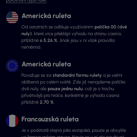
Americká ruleta
Od ostatních se odlišuje využíváním
políčka 00 (dvě
nuly)
, které více překlápí výhodu na stranu casina,
přibližně
o 5,26 %
. Jinak jsou v ní však pravidla
neměnná.
Americká ruleta
Považuje se za
standardní formu rulety
a je velmi
oblíbená po celém světě. Zde již nenajdeme políčko
dvě nuly, ale
pouze jednu nulu
, což je o trochu
přívětivější pro hráče, konkrétně je výhoda casina
přibližně
2,70 %
.
Francouzská ruleta
Je v podstatě stejná jako evropská, pouze je obvykle
ve francouzském jazyce. Navíc se v ní ale používají