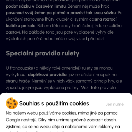
podat sázku v časovém limitu
. Během něj může hráč
posunout svůj žeton po plátně a provést tak svou sázku
. Po
ukončení stanovené lhůty krupiér či systém casina
roztočí
kuličku po kole
. Během této doby hráči čekají, kde se kulička
zastaví. Na základě toho jsou poté vyplacené výhry dle
výplatních poměrů nebo hráč o svůj vklad přichází.
Speciální pravidla rulety
U francouzské (a někdy také americké) rulety se mohou
vyskytnout
doplňková pravidla
, jež se přiklání naopak na
stranu hráče. Nemění se v nich však samotný princip hry, ale
způsob, jakým jsou vyplácené pro hry. Mezi tato pravidla
řadíme:
Souhlas s použitím cookies
La Partage
– pravidlo vídané především u francouzské
Na našem webu používáme cookies, mimo jiné za pomoci
rulety. Pokud je ve hře uplatněné a hráč využije pro sázku
Google nástrojů. Díky nim umíme správně zobrazit obsah,
rovnou sázku, v případně padnutí 0 hráč obdrží polovinu
zjistíme, co se na webu děje a nabídneme vám reklamy na
svého vkladu zpět.