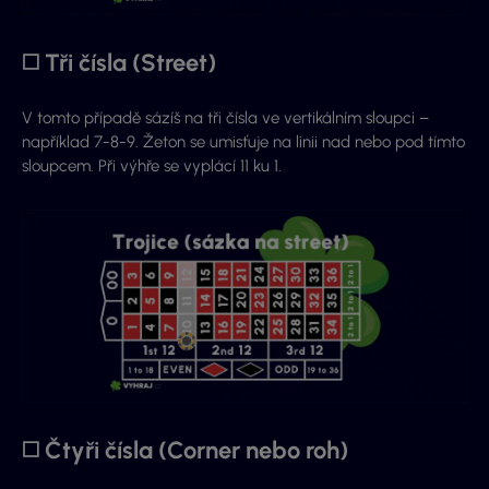
◻️ Tři čísla (Street)
V tomto případě sázíš na tři čísla ve vertikálním sloupci –
například 7-8-9. Žeton se umisťuje na linii nad nebo pod tímto
sloupcem. Při výhře se vyplácí 11 ku 1.
◻️ Čtyři čísla (Corner nebo roh)