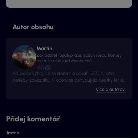
Autor obsahu
Martin
Zakladatel · Spolupráce, obsah webu, bonusy,
recenze a hazard všeobecně
Na webu vyhraj.cz se starám o obsah, SEO a řeším
potřeby zákazníků. V oboru se pohybuji již desítky let a
znám odpověď na jakoukoli otázku z branže. Mojí
Více o autorovi
specializací je bonusová sekce, recenze a novinky ze
světa her a casin.
Přidej komentář
Jméno