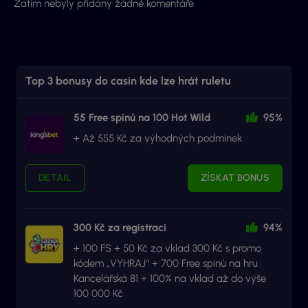
Zatím nebyly přidány žádné komentáře.
Top 3 bonusy do casin kde lze hrát ruletu
55 Free spinů na 100 Hot Wild
95%
+ Až 555 Kč za výhodných podmínek
DETAIL
ZÍSKAT BONUS
300 Kč za registraci
94%
+ 100 FS + 50 Kč za vklad 300 Kč s promo
kódem „VYHRAJ“ + 700 Free spinů na hru
Kancelářská 81 + 100% na vklad až do výše
100 000 Kč