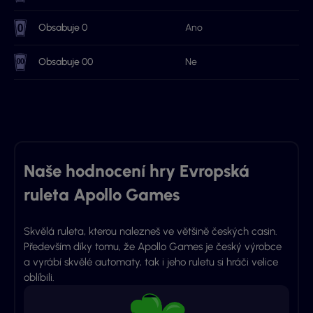
Obsabuje 0
Ano
Obsabuje 00
Ne
Naše hodnocení hry Evropská
ruleta Apollo Games
Skvělá ruleta, kterou nalezneš ve většině českých casin.
Především díky tomu, že Apollo Games je český výrobce
a vyrábí skvělé automaty, tak i jeho ruletu si hráči velice
oblíbili.