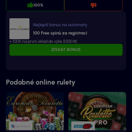
100%
Nejlepší bonus na automaty
100 Free spinů za registraci
+ 100% na první vklad do výše 5000 Kč
ZÍSKAT BONUS
Podobné online rulety