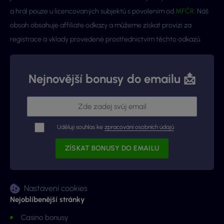
a hrál pouze u licencovaných subjektů s povolením od
MFČR
. Náš
obsah obsahuje affiliate odkazy a můžeme získat provizi za
registrace a vklady provedené prostřednictvím těchto odkazů.
Nejnovější bonusy do emailu 📩
Uděluji souhlas ke
zpracování osobních údajů
Nastavení cookies
Nejoblíbenější stránky
Casino bonusy