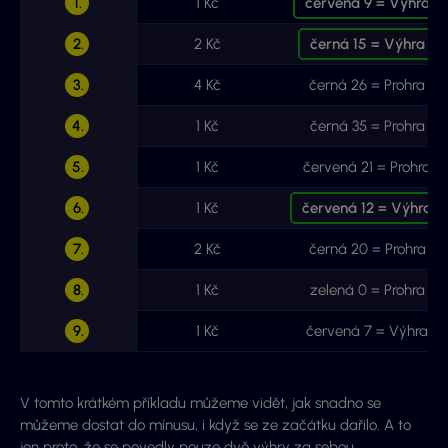
1.
1 Kč
červená 9 = Výhra
2.
2 Kč
černá 15 = Výhra
3.
4 Kč
černá 26 = Prohra
4.
1 Kč
černá 35 = Prohra
5.
1 Kč
červená 21 = Prohra
6.
1 Kč
červená 12 = Výhra
7.
2 Kč
černá 20 = Prohra
8.
1 Kč
zelená 0 = Prohra
9.
1 Kč
červená 7 = Výhra
V tomto krátkém příkladu můžeme vidět, jak snadno se
můžeme dostat do mínusu, i když se ze začátku dařilo. A to
jen proto, že se povedly pouze dvě výhry za sebou.