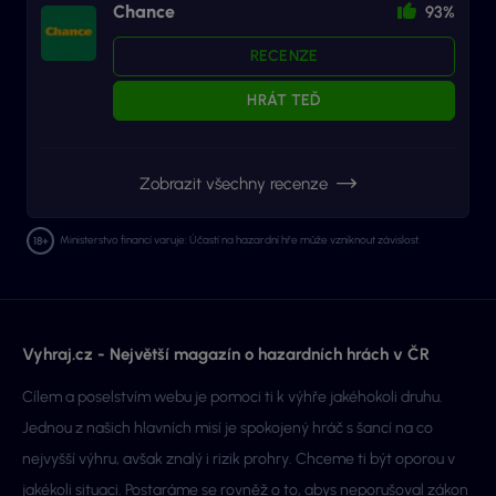
Chance
93%
RECENZE
HRÁT TEĎ
Zobrazit všechny recenze
Ministerstvo financí varuje: Účastí na hazardní hře může vzniknout závislost.
Vyhraj.cz - Největší magazín o hazardních hrách v ČR
Cílem a poselstvím webu je pomoci ti k výhře jakéhokoli druhu.
Jednou z našich hlavních misí je spokojený hráč s šancí na co
nejvyšší výhru, avšak znalý i rizik prohry. Chceme ti být oporou v
jakékoli situaci. Postaráme se rovněž o to, abys neporušoval zákon