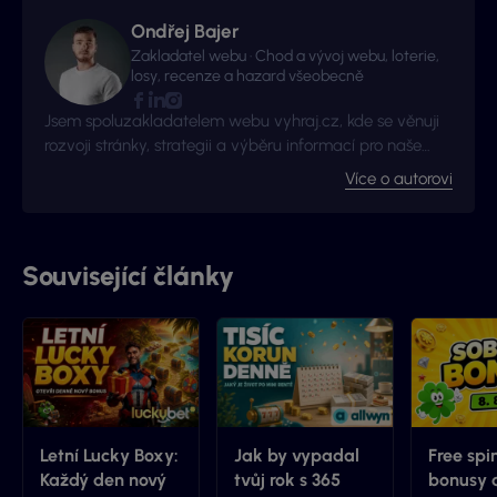
Ondřej Bajer
Zakladatel webu · Chod a vývoj webu, loterie,
losy, recenze a hazard všeobecně
Jsem spoluzakladatelem webu vyhraj.cz, kde se věnuji
rozvoji stránky, strategii a výběru informací pro naše
čtenáře. Mým cílem je poskytovat užitečné informace a
Více o autorovi
pomáhat hráčům s důrazem na zodpovědné hraní.
Chci, aby vyhraj.cz byla více než jen informační
stránkou - platformou, na které hráči najdou odpovědi a
rady. Specializuji se na loterie, hazardní daně, zákony a
Související články
všeobecné informace z tohoto světa. Můžete mě
kontaktovat na
ondra@vyhraj.cz
nebo na sociálních
sítích.
Letní Lucky Boxy:
Jak by vypadal
Free spi
Každý den nový
tvůj rok s 365
bonusy 