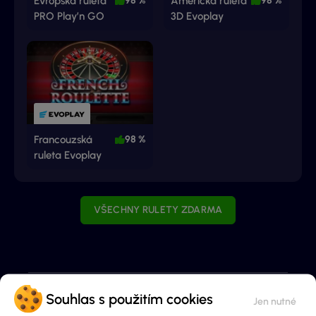
Evropská ruleta
98 %
Americká ruleta
98 %
PRO Play’n GO
3D Evoplay
Francouzská
98 %
ruleta Evoplay
VŠECHNY RULETY ZDARMA
Souhlas s použitím cookies
Historie strategie