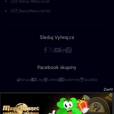
🇬🇧 Bonus-Menu.co.uk
🇧🇷 BonusMenu.com.br
Sleduj Vyhraj.cz
Facebook skupiny
Bonusy
Losy
Loterie
Automaty
Soutěže
Copyright © 2026 - Všechna práva vyhrazena. Vyhraj.cz | Ministerstvo financí
varuje: Účastí na hazardní hře může vzniknout závislost! Stránky mají čistě
informační charakter. Veškeré informace se týkají osob starších 18 let.