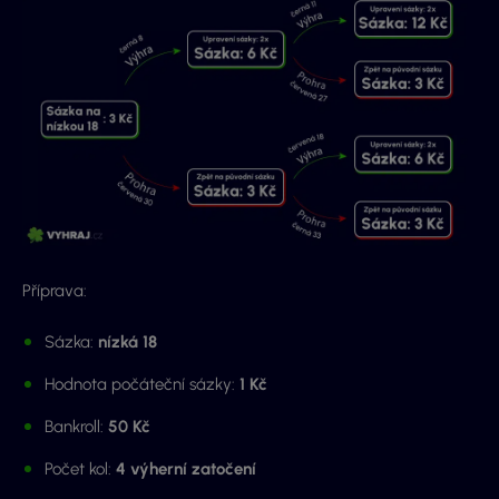
Příprava:
Sázka:
nízká 18
Hodnota počáteční sázky:
1 Kč
Bankroll:
50 Kč
Počet kol:
4 výherní zatočení