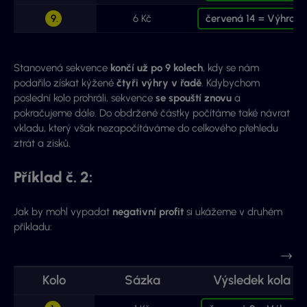
9.
6 Kč
červená 14 = Výhra
Stanovená sekvence
končí už po 9 kolech
, kdy se nám
podařilo získat kýžené
čtyři výhry v řadě
. Kdybychom
poslední kolo prohráli, sekvence
se spouští znovu
a
pokračujeme dále. Do obdržené částky počítáme také návrat
vkladu, který však nezapočítáváme do celkového přehledu
ztrát a zisků.
Příklad č. 2:
Jak by mohl vypadat
negativní profit
si ukážeme v druhém
příkladu:
Kolo
Sázka
Výsledek kola