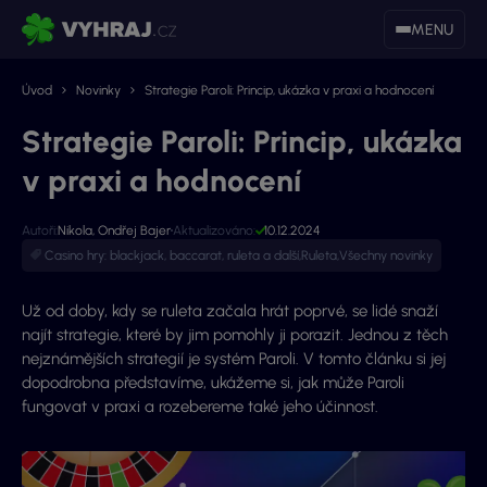
MENU
Úvod
Novinky
Strategie Paroli: Princip, ukázka v praxi a hodnocení
Strategie Paroli: Princip, ukázka
v praxi a hodnocení
Autoři:
Nikola
,
Ondřej Bajer
Aktualizováno:
10.12.2024
Casino hry: blackjack, baccarat, ruleta a další
,
Ruleta
,
Všechny novinky
Už od doby, kdy se ruleta začala hrát poprvé, se lidé snaží
najít strategie, které by jim pomohly ji porazit. Jednou z těch
nejznámějších strategií je systém Paroli. V tomto článku si jej
dopodrobna představíme, ukážeme si, jak může Paroli
fungovat v praxi a rozebereme také jeho účinnost.