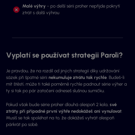
Malé výhry
- po delší sérii proher nepřijde pokrytí
ztrát s další výhrou
Vyplatí se používat strategii Paroli?
Je pravdou, že na rozdíl od jiných strategií díky udržování
sázek při špatné sérii
nekumuluje ztrátu tak rychle
. Budeš-li
mít štěstí, může ti také poměrně rychle padnout série výher a
ty si tak po pár zatočení odneseš slušnou sumičku.
Pokud však bude série proher dlouhá alespoň 2 kola,
své
ztráty při případné první výhře nedokážeš ani vynulovat
.
Musíš se tak spoléhat na to, že dokážeš vyhrát alespoň
párkrát po sobě.