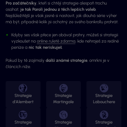
Pro začátečníky
, kteří si chtějí strategie alespoň trochu
osahat,
je tak Paroli jednou z těch lepších voleb
.
Nejdůležitější je však jasně si nastavit, jak dlouhá série výher
má být, případně kolik jsi ochotný ze svého bankrollu prohrát.
Kdyby ses však přece jen obával prohry, můžeš si strategii
vyzkoušet na
online ruletě zdarma
, kde nehraješ za reálné
peníze a
nic tak neriskuješ
.
Pokud by tě zajímaly
další známé strategie
, omrkni je v
článcích níže.
Strategie
Strategie
Strategie
d'Alembert
Martingale
Labouchere
Strategie
Strategie
Strategie