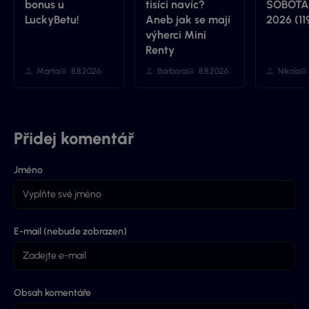
bonus u
tisíci navíc?
SOBOTA 
LuckyBetu!
Aneb jak se mají
2026 (11
výherci Mini
Renty
Marťa
8.8.2026
Barbora
8.8.2026
Nikola
Přidej komentář
Jméno
E-mail (nebude zobrazen)
Obsah komentáře