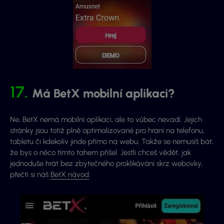
17.
Má BetX mobilní aplikaci?
Ne, BetX nemá mobilní aplikaci, ale to vůbec nevadí. Jejich
stránky jsou totiž plně optimalizované pro hraní na telefonu,
tabletu či kdekoliv jinde přímo na webu. Takže se nemusíš bát,
že bys o něco tímto tahem přišel. Jestli chceš vědět, jak
jednoduše hrát bez zbytečného proklikávání skrz webovky,
přečti si náš
BetX návod
.