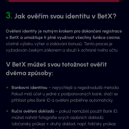
3.
Jak ověřím svou identitu v BetX?
Ověření identity je nutným krokem pro dokončení registrace
v BetX a umožňuje ti plně využívat všechny funkce casina
,
včetně výběru výher a získávání bonusů. Tento proces je
vyžadován českým zákonem a slouží k ochraně tvého účtu.
V BetX můžeš svou totožnost ověřit
dvěma způsoby:
Bankovní identitou
– nejrychlejší a nejjednodušší metoda.
Pokud máš účet u jedné z podporovaných bank, stačí se
přihlásit přes Bank ID a ověření proběhne automaticky.
Ruční ověření dokladů
– pokud nemůžeš použít Bank ID,
můžeš nahrát fotografie svých osobních dokladů
(občanský průkaz + druhý doklad, např. řidičský průkaz