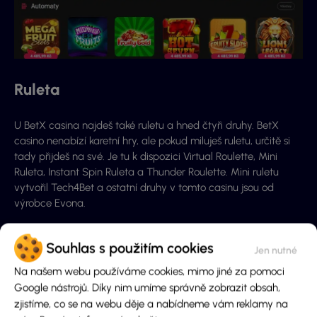
Ruleta
U BetX casina najdeš také ruletu a hned čtyři druhy. BetX
casino nenabízí karetní hry, ale pokud miluješ ruletu, určitě si
tady přijdeš na své. Je tu k dispozici Virtual Roulette, Mini
Ruleta, Instant Spin Ruleta a Thunder Roulette. Mini ruletu
vytvořil Tech4Bet a ostatní druhy v tomto casinu jsou od
výrobce Evona.
Souhlas s použitím cookies
Na našem webu používáme cookies, mimo jiné za pomoci
Google nástrojů. Díky nim umíme správně zobrazit obsah,
zjistíme, co se na webu děje a nabídneme vám reklamy na