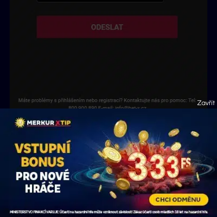
24.
Jak si smazat účet u BetX
casina?
Aby sis mohl smazat účet u BetX casina, musíš kontaktovat
jejich zákaznickou podporu.
Přímo v nastavení účtu žádnou
možnost ke smazání nenajdeš, takže jediná cesta vede přes
e-mail na adresu
podpora@betx.cz
. Do zprávy stačí napsat,