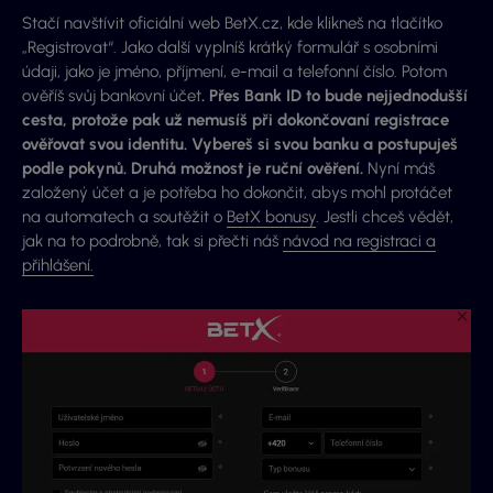
Stačí navštívit oficiální web BetX.cz, kde klikneš na tlačítko
„Registrovat“. Jako další vyplníš krátký formulář s osobními
údaji, jako je jméno, příjmení, e-mail a telefonní číslo. Potom
ověříš svůj bankovní účet
. Přes Bank ID to bude nejjednodušší
cesta, protože pak už nemusíš při dokončovaní registrace
ověřovat svou identitu. Vybereš si svou banku a postupuješ
podle pokynů. Druhá možnost je ruční ověření.
Nyní máš
založený účet a je potřeba ho dokončit, abys mohl protáčet
na automatech a soutěžit o
BetX bonusy
. Jestli chceš vědět,
jak na to podrobně, tak si přečti náš
návod na registraci a
přihlášení.