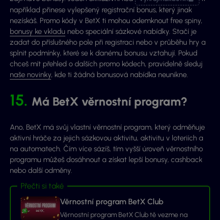
například přinese vylepšený registrační bonus, který jinak
nezískáš. Promo kódy v BetX ti mohou odemknout free spiny,
bonusy ke vkladu
nebo speciální sázkové nabídky. Stačí je
zadat do příslušného pole při registraci nebo v průběhu hry a
splnit podmínky, které se k danému bonusu vztahují. Pokud
chceš mít přehled o dalších promo kódech, pravidelně sleduj
naše novinky
, kde ti žádná bonusová nabídka neunikne.
15.
Má BetX věrnostní program?
Ano, BetX má svůj vlastní věrnostní program, který odměňuje
aktivní hráče za jejich sázkovou aktivitu, aktivitu v loteriích a
na automatech. Čím více sázíš, tím vyšší úroveň věrnostního
programu můžeš dosáhnout a získat lepší bonusy, cashback
nebo další odměny.
Přečti si také
Věrnostní program BetX Club
Věrnostní program BetX Club tě vezme na