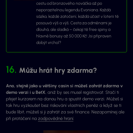
cestu od bronzového nováčka až po
neporazitelnou legendu Evoniana. Každá
sázka, každé zatočení, každá účast v loterii tě
posouvá výš a výš. Cesta za odměnami je
dlouhá, ale sladká – čekají tě free spiny a
hlavně bonusy až 50 000 Kč! Jsi připraven
dobýt vrchol?
16.
Můžu hrát hry zdarma?
Ano, stejně jako u většiny casin si můžeš zahrát zdarma v
demo verzi i u BetX
, aniž by ses musel registrovat. Stačí ti
přejet kurzorem na danou hru a spustit demo verzi. Můžeš si
tak hru vyzkoušet bez riskování vlastních peněz a když se ti
bude líbit, můžeš si ji zahrát za své finance. Nezapomínej ale
při protáčení na
zodpovědné hraní
.