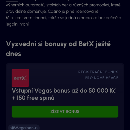
výherních automatů, stolních her a různých promoakcí, které
pravidelně obměňuje. Casino je plně licencované
Ministerstvem financí, takže se jedná o naprosto bezpečné a
legální hraní.
Vyzvedni si bonusy od BetX ještě
dnes
REGISTRAČNÍ BONUS
PRO NOVÉ HRÁČE
Vstupní Vegas bonus až do 50 000 Kč
+ 150 free spinů
ZÍSKAT BONUS
Mega bonus