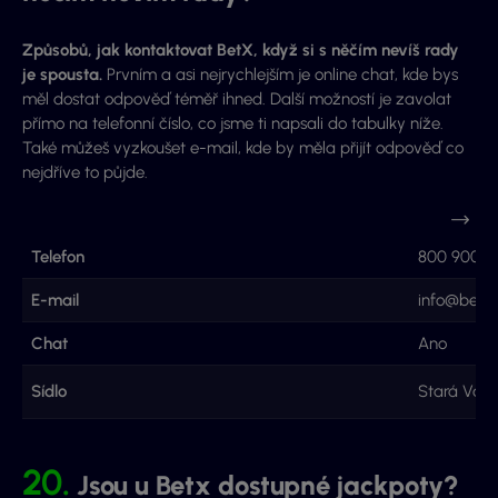
Způsobů, jak kontaktovat BetX, když si s něčím nevíš rady
je spousta.
Prvním a asi nejrychlejším je online chat, kde bys
měl dostat odpověď téměř ihned. Další možností je zavolat
přímo na telefonní číslo, co jsme ti napsali do tabulky níže.
Také můžeš vyzkoušet e-mail, kde by měla přijít odpověď co
nejdříve to půjde.
Telefon
800 900 8
E-mail
info@bet-x
Chat
Ano
Sídlo
Stará Vajno
20.
Jsou u Betx dostupné jackpoty?