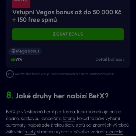
Vstupní Vegas bonus až do 50 000 Kč
+ 150 free spinů
ZÍSKAT BONUS
Mega bonus
91%
Detail bonusu
Ministerstvo financí varuje: Účastí na hazardní hře může vzniknout závislost.
8.
Jaké druhy her nabízí BetX?
BetX je všestranná herní platforma, která kombinuje online
casino, sázkovou kancelář a
loterie
. Pokud tě baví výherní
automaty, najdeš zde širokou škálu slotů od známých výrobců.
Milovníci
rulety
si mohou vybrat z několika variant
evropské