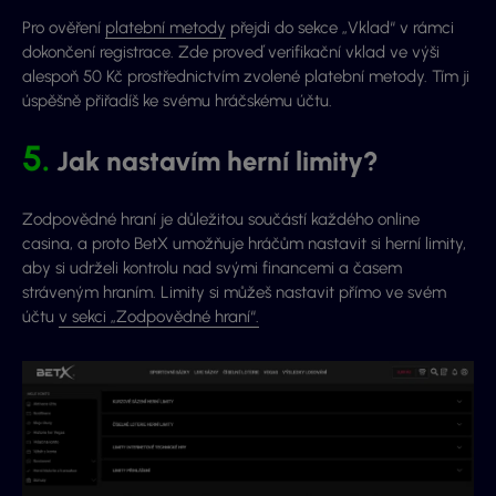
Pro ověření
platební metody
přejdi do sekce „Vklad“ v rámci
dokončení registrace. Zde proveď verifikační vklad ve výši
alespoň 50 Kč prostřednictvím zvolené platební metody. Tím ji
úspěšně přiřadíš ke svému hráčskému účtu.
5.
Jak nastavím herní limity?
Zodpovědné hraní je důležitou součástí každého online
casina, a proto BetX umožňuje hráčům nastavit si herní limity,
aby si udrželi kontrolu nad svými financemi a časem
stráveným hraním. Limity si můžeš nastavit přímo ve svém
účtu
v sekci „Zodpovědné hraní“.