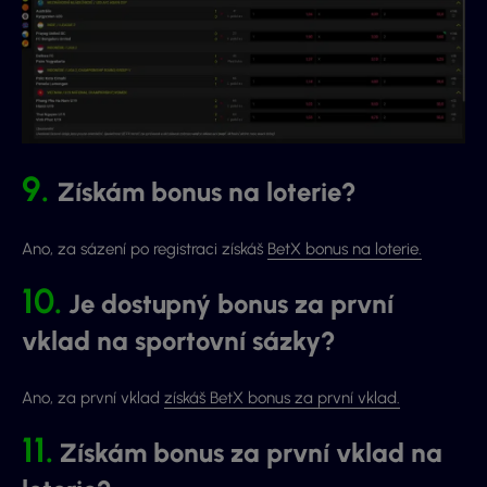
9.
Získám bonus na loterie?
Ano, za sázení po registraci získáš
BetX bonus na loterie.
10.
Je dostupný bonus za první
vklad na sportovní sázky?
Ano, za první vklad
získáš BetX bonus za první vklad.
11.
Získám bonus za první vklad na