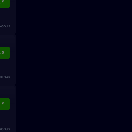
US
 bonus
US
 bonus
US
 bonus