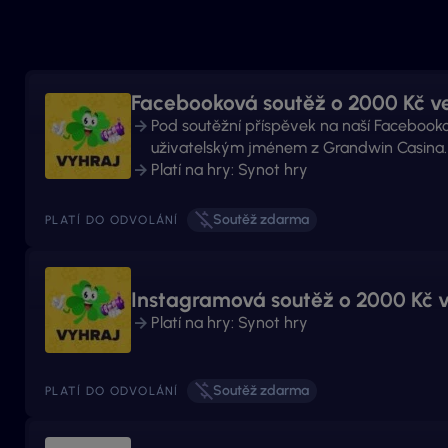
Facebooková soutěž o 2000 Kč ve
Pod soutěžní příspěvek na naší Faceboo
uživatelským jménem z Grandwin Casina. K
Platí na hry: Synot hry
Soutěž zdarma
PLATÍ DO ODVOLÁNÍ
Instagramová soutěž o 2000 Kč v
Platí na hry: Synot hry
Soutěž zdarma
PLATÍ DO ODVOLÁNÍ