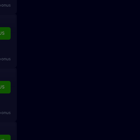
 bonus
US
 bonus
US
 bonus