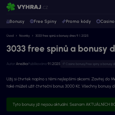
Bonusy
Free Spiny
Promo kódy
Casino
Úvod
Novinky
3033 free spinů a bonusy dnes 9. 1. 2025
3033 free spinů a bonusy d
Autor:
Anežka
Publikováno:
9.1.2025
Casino bonusy
,
Free spiny a bonusy 
Užij si čtvrtek naplno s těmi nejlepšími akcemi. Zavítej do 
také můžeš užít čtvrteční bonus 3000 Kč. Všechny bonusy dnes
Tyto bonusy již nejsou aktuální. Seznam AKTUÁLNÍCH 