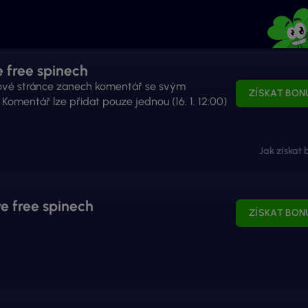
 free spinech
kové stránce zanech komentář se svým
ZÍSKAT BON
omentář lze přidat pouze jednou (16. 1. 12:00)
Jak získat
e free spinech
ZÍSKAT BON