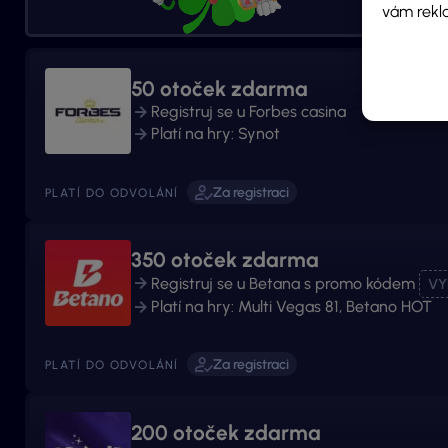
vám rekl
50 otoček zdarma
Registruj se u Forbes casina
Platí na hry: Synot
Za registraci
PLATÍ DO ODVOLÁNÍ
350 otoček zdarma
Registruj se u Betana s promo kódem
VY
Platí na hry: Multi Vegas 81, Betano HOT
Za registraci
PLATÍ DO ODVOLÁNÍ
200 otoček zdarma