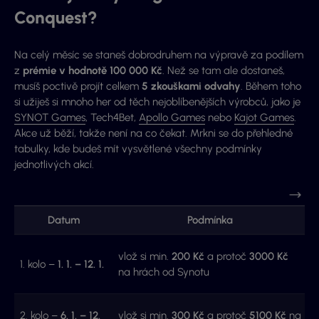
Conquest?
Na celý měsíc se staneš dobrodruhem na výpravě za podílem
z
prémie v hodnotě 100 000 Kč
. Než se tam ale dostaneš,
musíš poctivě projít celkem
5 zkouškami odvahy
. Během toho
si užiješ si mnoho her od těch nejoblíbenějších výrobců, jako je
SYNOT Games
, Tech4Bet,
Apollo Games
nebo
Kajot Games
.
Akce už běží, takže není na co čekat. Mrkni se do přehledné
tabulky, kde budeš mít vysvětlené všechny podmínky
jednotlivých akcí.
Datum
Podmínka
b
vlož si min.
200 Kč
a protoč
3000 Kč
1. kolo –
1. 1. – 12. 1.
t
na hrách od Synotu
G
b
2. kolo –
6. 1. – 12.
vlož si min.
300 Kč
a protoč
5100 Kč
na