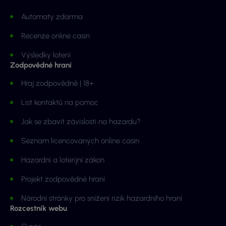
Automaty zdarma
Recenze online casin
Výsledky loterií
Zodpovědné hraní
Hraj zodpovědně | 18+
List kontaktů na pomoc
Jak se zbavit závislosti na hazardu?
Seznam licencovaných online casin
Hazardní a loterijní zákon
Projekt zodpovědné hraní
Národní stránky pro snížení rizik hazardního hraní
Rozcestník webu