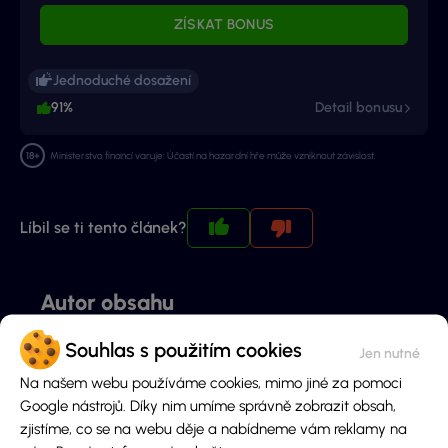
ZÍSKAT BONUS
Jednoduché dosažení
91%
Detail bonusu
Ministerstvo financí varuje: Účastí na hazardní hře může vzniknout závislost.
Líbil se ti tento článek?
Autor obsahu
Souhlas s použitím cookies
Nikola
Na našem webu používáme cookies, mimo jiné za pomoci
Redaktorka · Specialistka v oblasti casino
Google nástrojů. Díky nim umíme správně zobrazit obsah,
bonusů a expertka na casino hry
zjistíme, co se na webu děje a nabídneme vám reklamy na