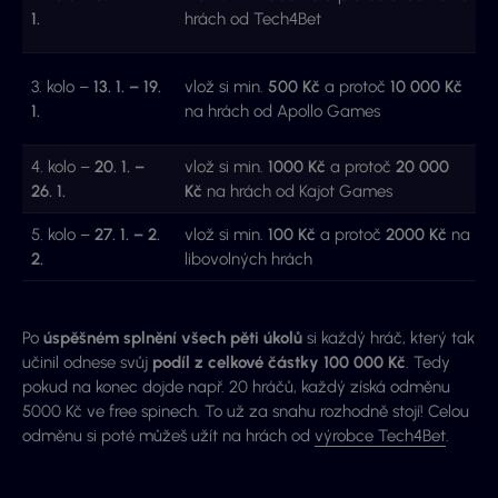
A
1.
hrách od Tech4Bet
D
b
3. kolo –
13. 1. – 19.
vlož si min.
500 Kč
a protoč
10 000 Kč
W
1.
na hrách od Apollo Games
M
4. kolo –
20. 1. –
vlož si min.
1000 Kč
a protoč
20 000
5
26. 1.
Kč
na hrách od Kajot Games
S
5. kolo –
27. 1. – 2.
vlož si min.
100 Kč
a protoč
2000 Kč
na
b
2.
libovolných hrách
f
Po
úspěšném splnění všech pěti úkolů
si každý hráč, který tak
učinil odnese svůj
podíl z celkové částky 100 000 Kč
. Tedy
pokud na konec dojde např.
20 hráčů
, každý získá odměnu
5000 Kč ve free spinech
. To už za snahu rozhodně stojí! Celou
odměnu si poté můžeš užít na hrách od
výrobce Tech4Bet
.