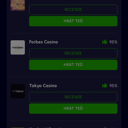
RECENZE
HRÁT TEĎ
Forbes Casino
95%
RECENZE
HRÁT TEĎ
Tokyo Casino
95%
RECENZE
HRÁT TEĎ