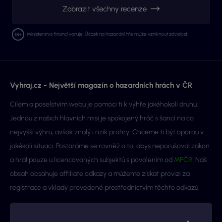
Zobrazit všechny recenze
Ministerstvo financí varuje: Účastí na hazardní hře může vzniknout závislost.
Vyhraj.cz - Největší magazín o hazardních hrách v ČR
Cílem a poselstvím webu je pomoci ti k výhře jakéhokoli druhu.
Jednou z našich hlavních misí je spokojený hráč s šancí na co
nejvyšší výhru, avšak znalý i rizik prohry. Chceme ti být oporou v
jakékoli situaci. Postaráme se rovněž o to, abys neporušoval zákon
a hrál pouze u licencovaných subjektů s povolením od
MFČR
. Náš
obsah obsahuje affiliate odkazy a můžeme získat provizi za
registrace a vklady provedené prostřednictvím těchto odkazů.