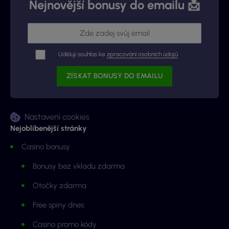
Nejnovější bonusy do emailu 📩
Uděluji souhlas ke
zpracování osobních údajů
Nastavení cookies
Nejoblíbenější stránky
Casino bonusy
Bonusy bez vkladu zdarma
Otočky zdarma
Free spiny dnes
Casino promo kódy