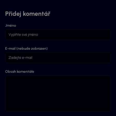
Přidej komentář
Jméno
E-mail (nebude zobrazen)
Obsah komentáře