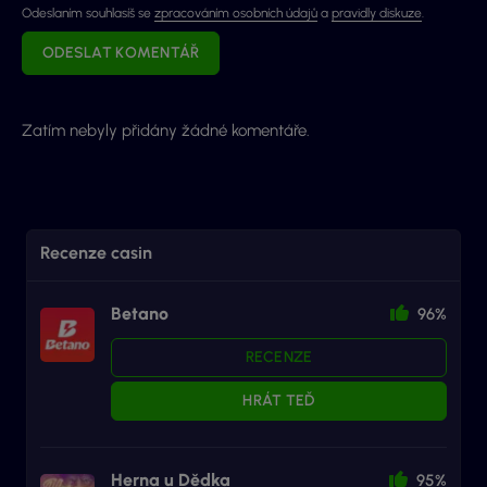
Odeslaním souhlasíš se
zpracováním osobních údajů
a
pravidly diskuze
.
ODESLAT KOMENTÁŘ
Zatím nebyly přidány žádné komentáře.
Recenze casin
Betano
96%
RECENZE
HRÁT TEĎ
Herna u Dědka
95%