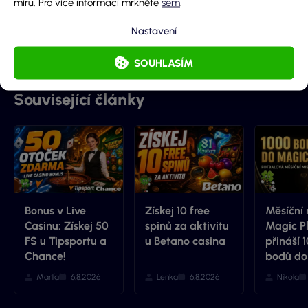
míru. Pro více informací mrkněte
sem
.
Zdravím všechny! Jsem Nikča a soustředím se na
nejnovější bonusy, či události a také vás naučím vše o
Nastavení
nejoblíbenějších casinových hrách.
Více o autorovi
SOUHLASÍM
Související články
Bonus v Live
Získej 10 free
Měsíční 
Casinu: Získej 50
spinů za aktivitu
Magic P
FS u Tipsportu a
u Betano casina
přináší 
Chance!
bodů do
Marťa
6.8.2026
Lenka
6.8.2026
Nikola