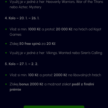
Využij je v jedné z her: Heavenly Warriors, War of the Titans
nebo Aztec Mystery
4. Kolo – 20. 1. – 26. 1.
Vlož si min.
1000 Kč
a protoč
20 000 Kč
na hrách od Kajot
Games
Získej
50 free spinů
za
20 Kč
Využij je v jedné z her: Vikings, Wanted nebo Siren’s Calling
5. Kolo – 27. 1. – 2. 2.
Vlož si min.
100 Kč
a protoč
2000 Kč
na libovolných hrách
Získej
bonus 2000 Kč
a možnost získat
podíl z finální
prémie