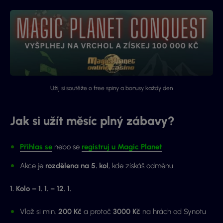
Užij si soutěže o free spiny a bonusy každý den
Jak si užít měsíc plný zábavy?
Přihlas se
nebo se
registruj u Magic Planet
Akce je
rozdělena na 5. kol
, kde získáš odměnu
1. Kolo – 1. 1. – 12. 1.
Vlož si min.
200 Kč
a protoč
3000 Kč
na hrách od Synotu