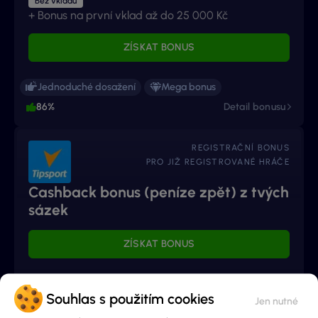
Bez vkladu
+ Bonus na první vklad až do 25 000 Kč
ZÍSKAT BONUS
Jednoduché dosažení
Mega bonus
86%
Detail bonusu
REGISTRAČNÍ BONUS
PRO JIŽ REGISTROVANÉ HRÁČE
Cashback bonus (peníze zpět) z tvých
sázek
ZÍSKAT BONUS
86%
Detail bonusu
Souhlas s použitím cookies