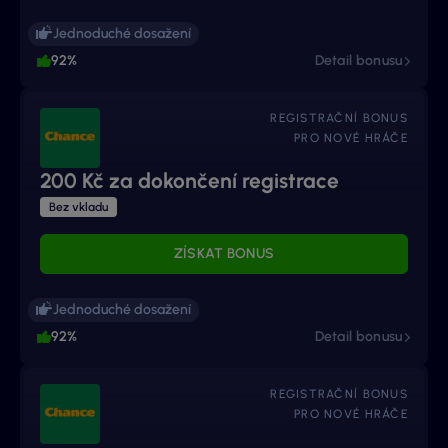
Jednoduché dosažení
92%
Detail bonusu
REGISTRAČNÍ BONUS
PRO NOVÉ HRÁČE
200 Kč za dokončení registrace
Bez vkladu
ZÍSKAT BONUS
Jednoduché dosažení
92%
Detail bonusu
REGISTRAČNÍ BONUS
PRO NOVÉ HRÁČE