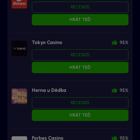
RECENZE
HRÁT TEĎ
Tokyo Casino
95%
RECENZE
HRÁT TEĎ
Herna u Dědka
95%
RECENZE
HRÁT TEĎ
Forbes Casino
95%