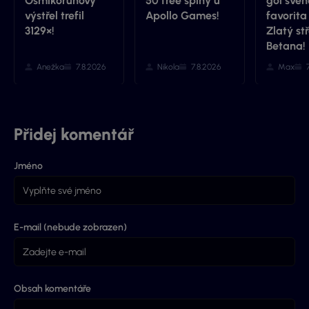
Osmikorunový
50 free spiny u
gól svéh
výstřel trefil
Apollo Games!
favorita
3129×!
Zlatý st
Betana!
Anežka
7.8.2026
Nikola
7.8.2026
Max
Přidej komentář
Jméno
E-mail (nebude zobrazen)
Obsah komentáře