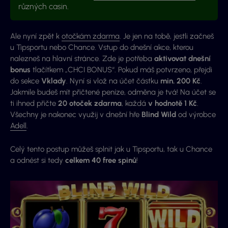
různých casin.
Ale nyní zpět k
otočkám zdarma
. Je jen na tobě, jestli začneš
u Tipsportu nebo Chance. Vstup do dnešní akce, kterou
nalezneš na hlavní stránce. Zde je potřeba
aktivovat dnešní
bonus
tlačítkem „CHCI BONUS“. Pokud máš potvrzeno, přejdi
do sekce
Vklady
. Nyní si vlož na účet částku
min. 200 Kč
.
Jakmile budeš mít přičtené peníze, odměna je tvá! Na účet se
ti ihned přičte
20 otoček zdarma
, každá
v hodnotě 1 Kč
.
Všechny je nakonec využij v dnešní hře
Blind Wild
od výrobce
Adell
.
Celý tento postup můžeš splnit jak u Tipsportu, tak u Chance
a odnést si tedy
celkem 40 free spinů
!