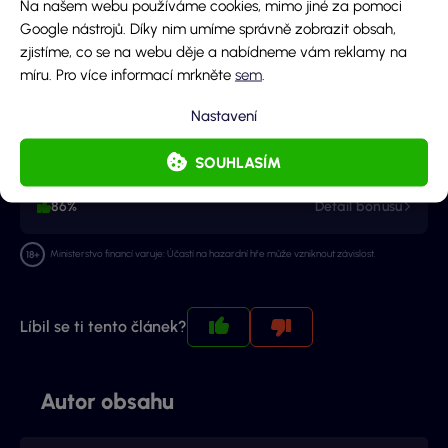
Na našem webu používáme cookies, mimo jiné za pomoci
REGISTRAČNÍ BONUS
Google nástrojů. Díky nim umíme správně zobrazit obsah,
PRO JIŽ REGISTROVANÉ HRÁČE
zjistíme, co se na webu děje a nabídneme vám reklamy na
Cashback bonus (peníze zpět) z tvých
míru. Pro více informací mrkněte
sem
.
sázek
Nastavení
ZÍSKAT BONUS
SOUHLASÍM
86%
Detail bonusu
Ministerstvo financí varuje: Účastí na hazardní hře může vzniknout závislost.
Líbil se ti tento článek?
Autor obsahu