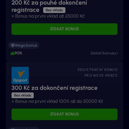
200 Kč za pouhé dokončení
registrace
Bez vkladu
+ Bonus na první vklad až 25000 Kč
ZÍSKAT BONUS
Mega bonus
90%
Detail bonusu
REGISTRAČNÍ BONUS
PRO NOVÉ HRÁČE
300 Kč za dokončení registrace
Bez vkladu
+ Bonus na první vklad 100% až do 50000 Kč
ZÍSKAT BONUS