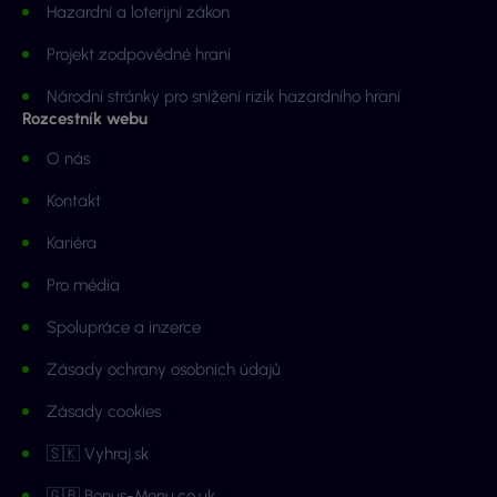
Hazardní a loterijní zákon
Projekt zodpovědné hraní
Národní stránky pro snížení rizik hazardního hraní
Rozcestník webu
O nás
Kontakt
Kariéra
Pro média
Spolupráce a inzerce
Zásady ochrany osobních údajů
Zásady cookies
🇸🇰 Vyhraj.sk
🇬🇧 Bonus-Menu.co.uk