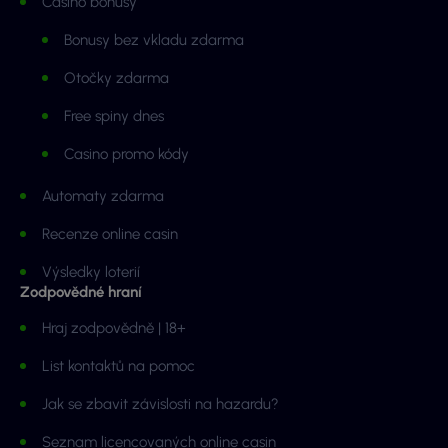
Casino bonusy
Bonusy bez vkladu zdarma
Otočky zdarma
Free spiny dnes
Casino promo kódy
Automaty zdarma
Recenze online casin
Výsledky loterií
Zodpovědné hraní
Hraj zodpovědně | 18+
List kontaktů na pomoc
Jak se zbavit závislosti na hazardu?
Seznam licencovaných online casin