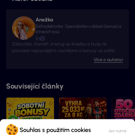
Anežka
Šéfredaktorka · Specialistka v oblasti bonusů a
stíracích losů
Zdravíčko, čtenáři! Jmenuji se Anežka a budu tě
provázet nejrůznějšími novinkami a bonusy ve světě
hazardu!
Více o autorovi
Související články
Souhlas s použitím cookies
Free spiny a
BIG WIN 25 033
Užij si k