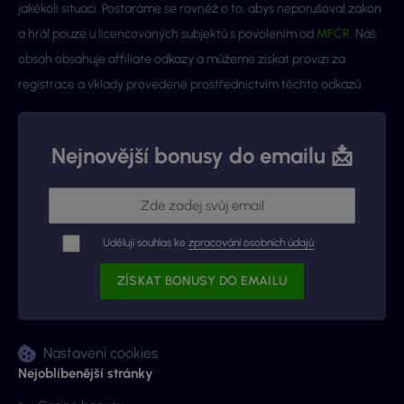
jakékoli situaci. Postaráme se rovněž o to, abys neporušoval zákon
a hrál pouze u licencovaných subjektů s povolením od
MFČR
. Náš
obsah obsahuje affiliate odkazy a můžeme získat provizi za
registrace a vklady provedené prostřednictvím těchto odkazů.
Nejnovější bonusy do emailu 📩
Uděluji souhlas ke
zpracování osobních údajů
Nastavení cookies
Nejoblíbenější stránky