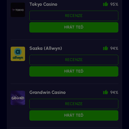
Tokyo Casino
95%
RECENZE
HRÁT TEĎ
Sazka (Allwyn)
94%
RECENZE
HRÁT TEĎ
Grandwin Casino
94%
RECENZE
HRÁT TEĎ