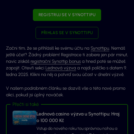
REGISTRUJ SE V SYNOTTIPU
PŘIHLAS SE V SYNOTTIPU
Začni tím, že se přihlásíš ke svému účtu na
Synottipu
. Nemáš
ještě účet? Žádný problém! Registrace ti zabere jen pár minut,
navíc získáš
registrační Synottip bonus
a hned poté se můžeš
zapojit. Otevři sekci
Lednová výzva
a najdi políčko s datem 9.
ledna 2025. Klikni na něj a potvrď svou účast v dnešní výzvě.
V našem podrobném článku se dozvíš vše o této nové promo
akci, pokud jsi úplný nováček.
Přečti si také
Lednová casino výzva u Synottipu: Hraj
o 100 000 Kč
Vstup do nového roku tou správnou nohou a