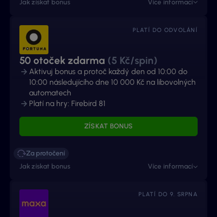
Jak získat bonus
PLATÍ DO ODVOLÁNÍ
50 otoček zdarma
(5 Kč/spin)
Aktivuj bonus a protoč každý den od 10:00 do
10:00 následujícího dne 10 000 Kč na libovolných
automatech
Platí na hry: Firebird 81
ZÍSKAT BONUS
Za protočení
Jak získat bonus
PLATÍ DO 9. SRPNA