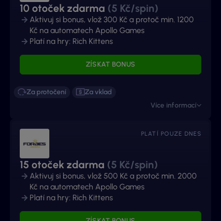
10 otoček zdarma
(5 Kč/spin)
Aktivuj si bonus, vlož 300 Kč a protoč min. 1200
Kč na automatech Apollo Games
Platí na hry: Rich Kittens
ZÍSKAT BONUS
Za protočení
Za vklad
PLATÍ POUZE DNES
15 otoček zdarma
(5 Kč/spin)
Aktivuj si bonus, vlož 500 Kč a protoč min. 2000
Kč na automatech Apollo Games
Platí na hry: Rich Kittens
ZÍSKAT BONUS