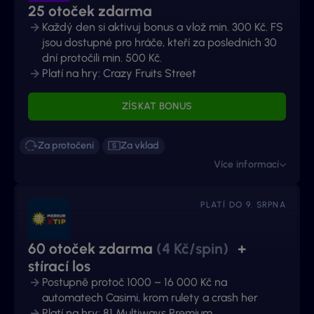
25 otoček zdarma
Každý den si aktivuj bonus a vlož min. 300 Kč. FS
jsou dostupné pro hráče, kteří za posledních 30
dní protočili min. 500 Kč.
Platí na hry: Crazy Fruits Street
ZÍSKAT BONUS
Za protočení
Za vklad
PLATÍ DO 9. SRPNA
60 otoček zdarma
(4 Kč/spin)
+
stírací los
Postupně protoč 1000 – 16 000 Kč na
automatech Casimi, krom rulety a crash her
Platí na hry: 81 Multiways Premium