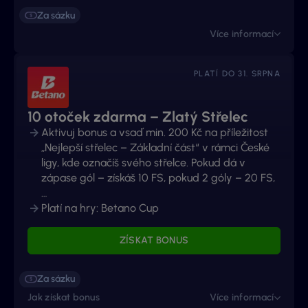
Za sázku
PLATÍ DO 31. SRPNA
10 otoček zdarma – Zlatý Střelec
Aktivuj bonus a vsaď min. 200 Kč na příležitost
„Nejlepší střelec – Základní část“ v rámci České
ligy, kde označíš svého střelce. Pokud dá v
zápase gól – získáš 10 FS, pokud 2 góly – 20 FS,
…
Platí na hry: Betano Cup
ZÍSKAT BONUS
Za sázku
Jak získat bonus