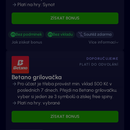
Platí na hry: Synot
ZÍSKAT BONUS
Bez podmínek
Bez vkladu
Soutěž zdarma
Jak získat bonus
DOPORUČUJEME
PLATÍ DO ODVOLÁNÍ
Betano grilovačka
Pro účast je třeba provést min. vklad 500 Kč v
posledních 7 dnech. Přejdi na Betano grilovačku,
vyber si jeden ze 3 symbolů a získej free spiny.
Platí na hry: vybrané
ZÍSKAT BONUS