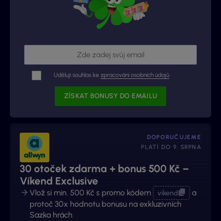
Uděluji souhlas ke
zpracování osobních údajů
DOPORUČUJEME
PLATÍ DO 9. SRPNA
30 otoček zdarma + bonus 500 Kč –
Víkend Exclusive
Vlož si min. 500 Kč s promo kódem
a
vikend
protoč 30x hodnotu bonusu na exkluzivních
Sazka hrách