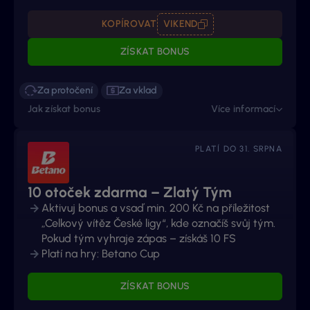
KOPÍROVAT
VIKEND
ZÍSKAT BONUS
Za protočení
Za vklad
Jak získat bonus
PLATÍ DO 31. SRPNA
10 otoček zdarma – Zlatý Tým
Aktivuj bonus a vsaď min. 200 Kč na příležitost
„Celkový vítěz České ligy“, kde označíš svůj tým.
Pokud tým vyhraje zápas – získáš 10 FS
Platí na hry: Betano Cup
ZÍSKAT BONUS