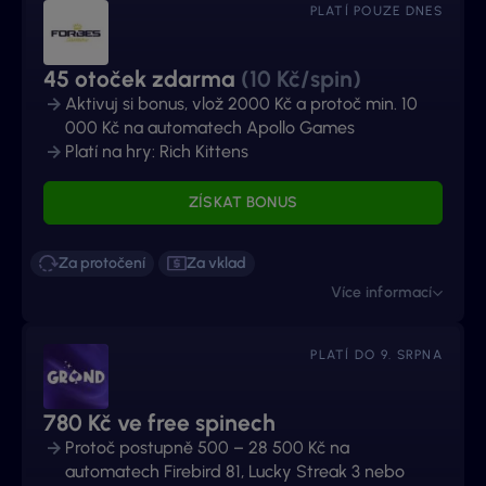
PLATÍ POUZE DNES
45 otoček zdarma
(10 Kč/spin)
Aktivuj si bonus, vlož 2000 Kč a protoč min. 10
000 Kč na automatech Apollo Games
Platí na hry: Rich Kittens
ZÍSKAT BONUS
Za protočení
Za vklad
PLATÍ DO 9. SRPNA
780 Kč ve free spinech
Protoč postupně 500 – 28 500 Kč na
automatech Firebird 81, Lucky Streak 3 nebo