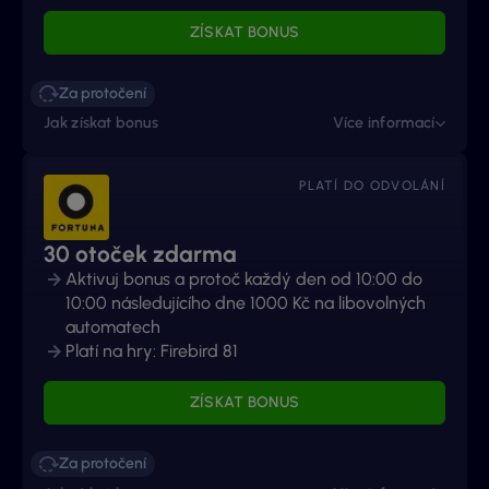
ZÍSKAT BONUS
Za protočení
Jak získat bonus
PLATÍ DO ODVOLÁNÍ
30 otoček zdarma
Aktivuj bonus a protoč každý den od 10:00 do
10:00 následujícího dne 1000 Kč na libovolných
automatech
Platí na hry: Firebird 81
ZÍSKAT BONUS
Za protočení