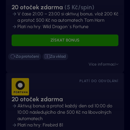
20 otoček zdarma
(5 Kč/spin)
V čase 21:00 – 23:00 si aktivuj bonus, vlož 200 Kč
a protoč 500 Kč na automatech Tom Horn
Platí na hry: Wild Dragon´s Fortune
ZÍSKAT BONUS
Za protočení
Za vklad
PLATÍ DO ODVOLÁNÍ
20 otoček zdarma
Aktivuj bonus a protoč každý den od 10:00 do
10:00 následujícího dne 500 Kč na libovolných
automatech
Platí na hry: Firebird 81