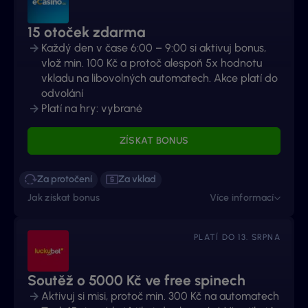
15 otoček zdarma
Každý den v čase 6:00 – 9:00 si aktivuj bonus,
vlož min. 100 Kč a protoč alespoň 5x hodnotu
vkladu na libovolných automatech. Akce platí do
odvolání
Platí na hry: vybrané
ZÍSKAT BONUS
Za protočení
Za vklad
Jak získat bonus
PLATÍ DO 13. SRPNA
Soutěž o 5000 Kč ve free spinech
Aktivuj si misi, protoč min. 300 Kč na automatech